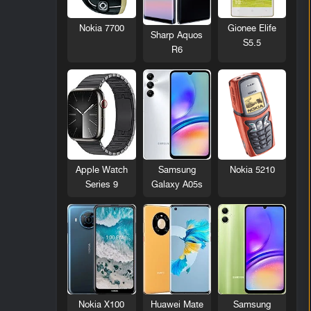
Nokia 7700
Gionee Elife
Sharp Aquos
S5.5
R6
Nokia 5210
Apple Watch
Samsung
Series 9
Galaxy A05s
Nokia X100
Huawei Mate
Samsung