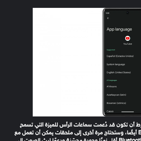
Spatial Audio الآن في Android، بشرط أن تكون قد دُعمت سماعات الرأس للميزة التي تسمح
بتتبع الرأس، حيث يتم دعم Bluetooth LE Audio أيضًا، وستحتاج مرة أخرى إلى ملحقات يمكن أن تعمل مع