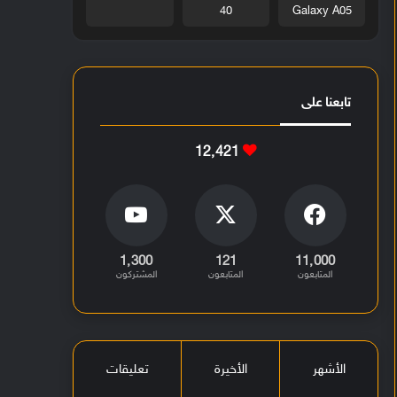
40
Galaxy A05
تابعنا على
12٬421
1٬300
121
11٬000
المتابعون
المتابعون
المشتركون
الأشهر
الأخيرة
تعليقات