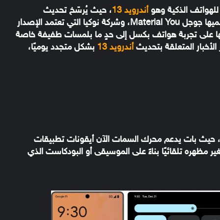
أندرويد 13
، حيث يُرسّخ تحديث
فلسفة تصميم أندرويد 12 التي تسميها جوجل Material You، وشركة نوكيا التي تعتمد الإصدار
ا على تجربة هواتف بكسل إلى حدٍ ما بلمسات طفيفة خاصة
الأخبار المتعلقة بتحديث
أندرويد 13
بشكل متجدد يوميًا،
ما سبق الذكر فقد تطور تصميم Material You، حيث بات يدعم محرك السمات الآن أيقونات تطبيقات
مظهره تلقائيًا بناءً على الموسيقى أو البودكاست الذي