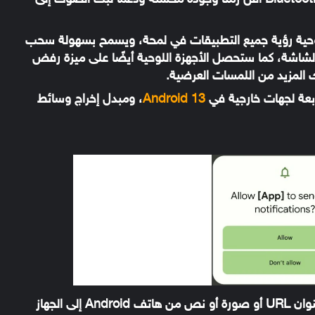
هذا، ولكن إذا كان لديك فيجب أن تتوقع صوت Bluetooth أقل زمنًا وجودة محسّنة ودعمًا لبث الصوت إلى
للوحية رؤية جميع التطبيقات في لمحة، ويسمح بسهولة سحب
شاشة، كما ستحصل الأجهزة اللوحية أيضًا على ميزة رفض
ك المزيد من اللمسات العرضية.
Android 13
، ومبدل إخراج وسائط
أيضا سيتمكن المستخدم من نسخ محتوى مثل عنوان URL أو صورة أو نص من هاتف Android إلى الجهاز