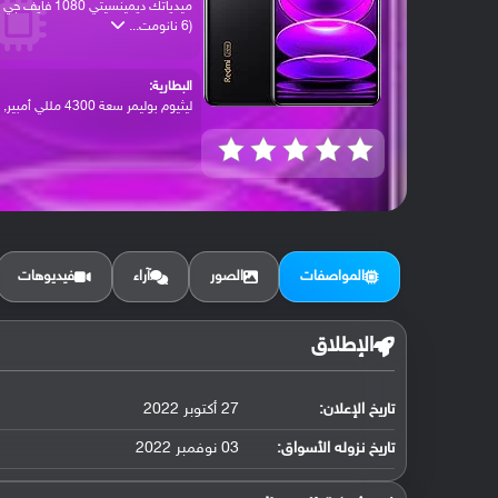
ميدياتك ديمينسيتي 1080 فايف جي
(6 نانومت...
البطارية:
ليثيوم بوليمر سعة 4300 مللي أمبير, غير ق...
المواصفات
الصور
آراء
فيديوهات
الإطلاق
تاريخ الإعلان:
27 أكتوبر 2022
تاريخ نزوله الأسواق:
03 نوفمبر 2022