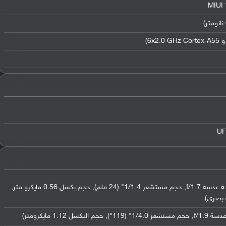
عدسة واسعة بدقة 200 ميجابكسل (فتحة عدسة f/1.7, حجم مستشعر 1/1.4" (24 ملم), حجم بكسل 0.56 مايكرو متر,
 بصري)