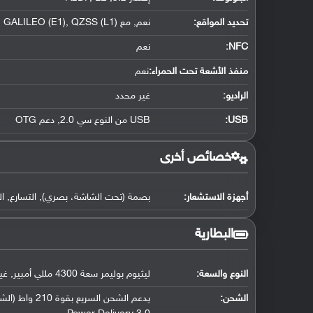
تحديد المواقع
:
نعم, مع GPS (L1), GLONASS (G1), BDS (B1I+B1c), GALILEO (E1), QZSS (L1)
NFC
:
نعم
منفذ الأشعة تحت الحمراء:
نعم
الراديو:
غير محدد
USB
:
USB من النوع سي 2.0, دعم OTG
خصائص أخرى
أجهزة الاستشعار:
بصمة (تحت الشاشة، بصري), التسارع, الت
البطارية
النوع والسعة:
ليثيوم بوليمر سعة 4300 مللي أمبير, غير قابلة للإزالة
الشحن: