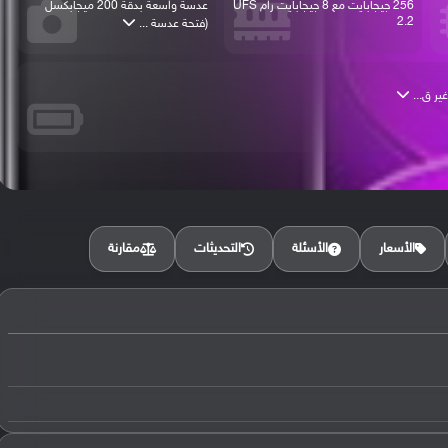
256 جيجابايت مع 8 جيجابايت رام UFS
عدسة واسعة بدقة 200 ميجابكسل
2.2
(فتحة عدسة ...
مقارنة
الأسعار
الأسئلة
التحديثات