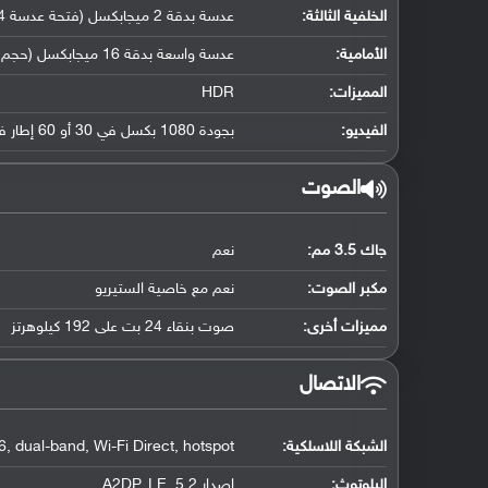
الخلفية الثالثة:
عدسة بدقة 2 ميجابكسل (فتحة عدسة f/2.4, كاميرا ماكرو مخصصة)
الأمامية:
عدسة واسعة بدقة 16 ميجابكسل (حجم مستشعر 1/3.06", حجم بكسل 1.0 مايكرو متر)
المميزات:
HDR
الفيديو:
بجودة 1080 بكسل في 30 أو 60 إطار في الثانية
الصوت
جاك 3.5 مم:
نعم
مكبر الصوت:
نعم مع خاصية الستيريو
مميزات أخرى:
صوت بنقاء 24 بت على 192 كيلوهرتز
الاتصال
الشبكة اللاسلكية:
, dual-band, Wi-Fi Direct, hotspot
البلوتوث
:
إصدار 5.2, A2DP, LE