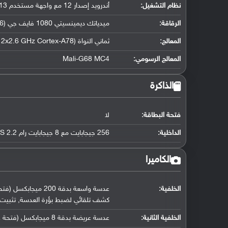
نظام التشغيل
:
أندرويد إصدار 12 مع واجهة مستخدم MIUI 13
الرقاقة
:
ميدياتك ديمينسيتي 1080 فايف جي (6 نانومتر)
المعالج
:
ثماني النواة (2x2.6 GHz Cortex-A78 و 6x2.0 GHz Cortex-A55)
المعالج الرسومي
:
Mali-G68 MC4
الذاكرة
فتحة البطاقة:
لا
الداخلية:
256 جيجابايت مع 8 جيجابايت رام UFS 2.2
الكاميرا
الخلفية:
كشف تلقائي لضبط بؤرة العدسة, تثبيت
الخلفية الثانية:
عدسة عريضة بدقة 8 ميجابكسل (فتحة عدسة f/1.9, حجم مستشعر 1/4.0" (119°), حجم البكسل 1.12 مايكرومتر)