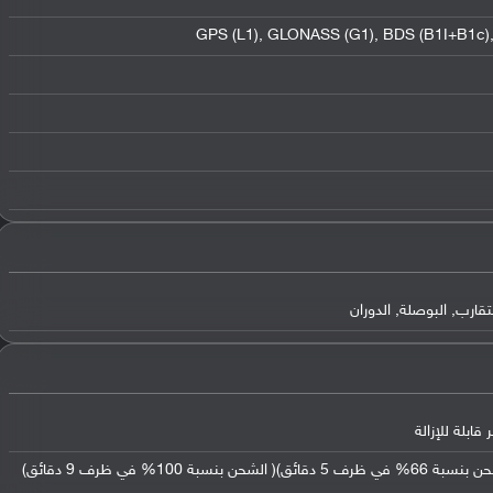
قارب, البوصلة, الدوران
يدعم الشحن السريع بقوة 210 واط (الشحن بنسبة 66% في ظرف 5 دقائق)( الشحن بنسبة 100% في ظرف 9 دقائق)