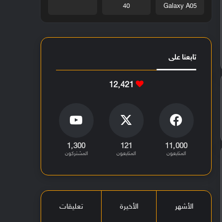
40
Galaxy A05
تابعنا على
12٬421
1٬300
121
11٬000
المتابعون
المتابعون
المشتركون
الأشهر
الأخيرة
تعليقات