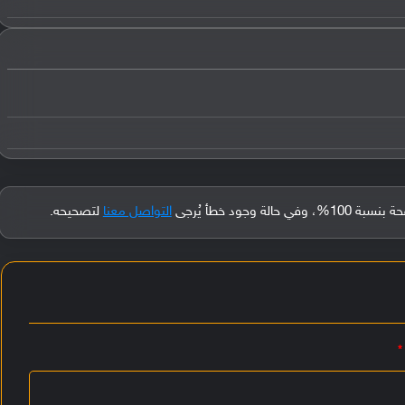
جود خطأ يُرجى
التواصل معنا
لتصحيحه.
*