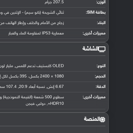
الوزن:
207.5 جرام
بطاقة SIM:
ثنائي الشريحة (نانو سيم) - الإثنين في و
البناء:
زجاج من الأمام والخلف وإطار الهاتف من 
مميزات أخرى:
معمارية IP53 لمقاومة الماء والغبار
الشاشة
النوع:
OLED كابستيف تدعم اللمس, مليار لون
الحجم:
1080 × 2400 بكسل، 395 بكسل لكل إنش
الدقة:
6.67 إنش, نسبة أبعاد 20:9, 107.4 سم2 (حوالي 86.8 ٪ نسبة إستحواذ الشاشة)
مميزات أخرى:
HDR10+, دولبي فيجن
المنصة