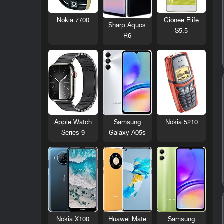
Nokia 7700
Gionee Elife
Sharp Aquos
S5.5
R6
Nokia 5210
Apple Watch
Samsung
Series 9
Galaxy A05s
Nokia X100
Huawei Mate
Samsung