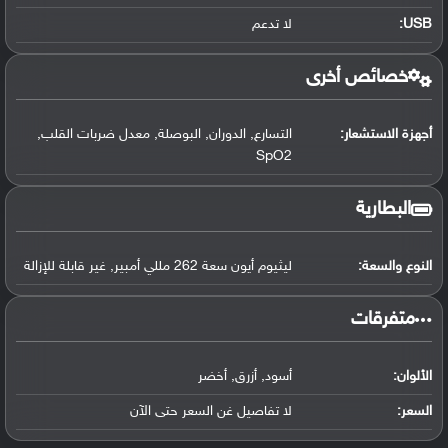
USB
:
لا تدعم
خصائص أخرى
أجهزة الاستشعار:
التسارع, الدوران, البوصلة, معدل ضربات القلب,
SpO2
البطارية
النوع والسعة:
ليثيوم أيون سعة 262 مللي أمبير, غير قابلة للإزالة
‏متفرقات‏
الألوان:
أسود, أزرق, أخضر
السعر:
لا تفاصيل غن السعر حتى الآن