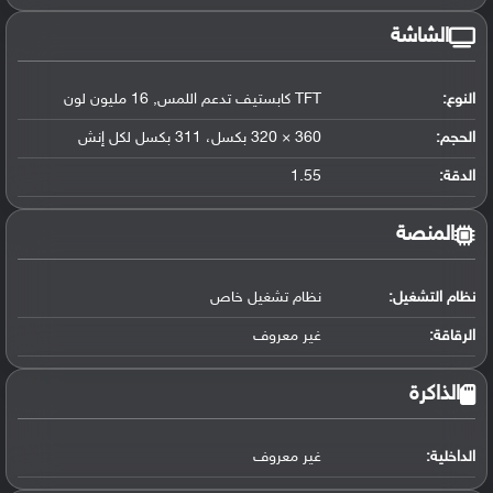
الشاشة
النوع:
TFT كابستيف تدعم اللمس, 16 مليون لون
الحجم:
360 × 320 بكسل، 311 بكسل لكل إنش
الدقة:
1.55
المنصة
نظام التشغيل
:
نظام تشغيل خاص
الرقاقة
:
غير معروف
الذاكرة
الداخلية:
غير معروف