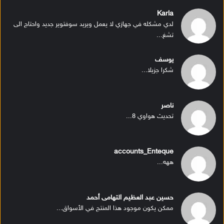
Karla
لدي مشكله في جهازي لا يعمل ويريد سوفتوير جديد واحتاج الى
تشغ...
يوسف
شكرا جزيلا...
ناصر
تحديث هواوي 8...
accounts_Enteque
ههه...
حسين عبد العظيم التهامى أحمد
ممكن يكون موجود هذا المنتج في الأسواق...