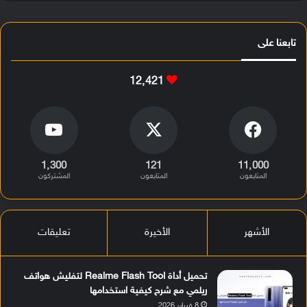
تابعنا على
12٬421
1٬300
121
11٬000
المتابعون
المتابعون
المشتركون
الأشهر
الأخيرة
تعليقات
تحميل أداة Realme Flash Tool لتفليش هواتف
ريلمي مع شرح كيفية استخدامها
8 فبراير 2026