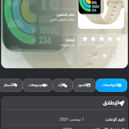
نظام التشغيل:
نظام تشغيل خاص
الرقاقة:
غير معروف
›
‹
الرام / التخزين:
غير معروف
المواصفات
الصور
آراء
فيديوهات
الأسعار
الكاميرا الأساسية:
لا تدعم
الإطلاق
تاريخ الإعلان:
1 نوفمبر 2021
البطارية:
ليثيوم أيون سعة 262 مللي أمبير, غير قابل...