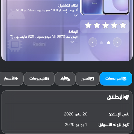
نظام التشغيل:
أندرويد إصدار 10.0 مع واجهة مستخدم MIUI ...
الرقاقة:
ميدياتك MT6875 ديمونسيتي 820 فايف جي (7
›
‹
...
الرام / التخزين:
64 جيجابايت مع 6 جيجابايت رام أو 128 جيج...
المواصفات
الصور
آراء
فيديوهات
الأسعار
الكاميرا الأساسية:
عدسة واسعة بدقة 48 ميجابكسل ( فتحة عدسة ...
الإطلاق
تاريخ الإعلان:
26 مايو 2020
البطارية:
ليثيوم بوليمر سعة 4520 مللي أمبير, غير ق...
تاريخ نزوله الأسواق:
1 يونيو 2020