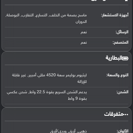
أجهزة الاستشعار:
ماسح بصمة من الخلف, التسارع, التقارب, البوصلة,
الدوران
الرسائل:
نعم
المتصفح:
نعم
البطارية
النوع والسعة:
ليثيوم بوليمر سعة 4520 مللي أمبير, غير قابلة
للإزالة
الشحن:
يدعم الشحن السريع بقوة 22.5 واط, شحن عكسي
بقوة 9 واط
‏متفرقات‏
الألوان:
ذهبي, أزرق, وردي/أزرق