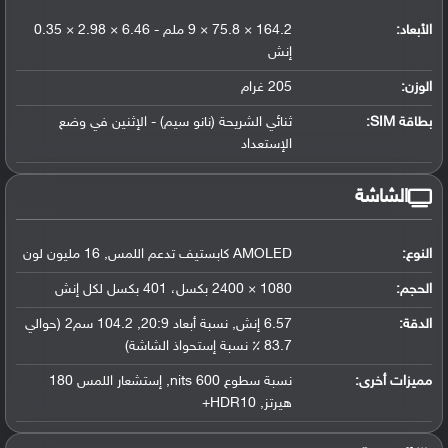
الأبعاد:
164.2 × 75.8 × 9 ملم - 6.46 × 2.98 × 0.35
إنش
الوزن:
205 غرام
بطاقة SIM:
ثنائي الشريحة (نانو سيم) - الإثنين في وضع
الإستعداد
الشاشة
النوع:
AMOLED كابستيف تدعم اللمس, 16 مليون لون
الحجم:
1080 × 2400 بكسل، 401 بكسل لكل إنش
الدقة:
6.57 إنش, نسبة أبعاد 20:9, 104.2 سم2 (حوالي
83.7 ٪ نسبة إستحواذ الشاشة)
مميزات أخرى:
نسبة سطوع 600 nits, إستشعار اللمس 180
هيرتز, HDR10+