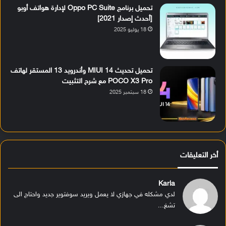
تحميل برنامج Oppo PC Suite لإدارة هواتف أوبو
[أحدث إصدار 2021]
18 يوليو 2025
تحميل تحديث MIUI 14 وأندرويد 13 المستقر لهاتف
POCO X3 Pro مع شرح التثبيت
18 سبتمبر 2025
أخر التعليقات
Karla
لدي مشكله في جهازي لا يعمل ويريد سوفتوير جديد واحتاج الى
تشغ...