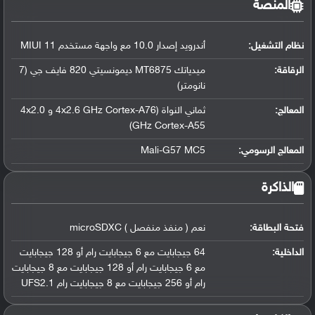
المنصة
نظام التشغيل
:
أندرويد إصدار 10.0 مع واجهة مستخدم MIUI 11
الرقاقة
:
ميدياتك MT6875 ديمونسيتي 820 فايف جي (7
نانومتر)
المعالج
:
ثماني النواة (4x2.6 GHz Cortex-A76 و 4x2.0
GHz Cortex-A55)
المعالج الرسومي
:
Mali-G57 MC5
الذاكرة
فتحة البطاقة:
نعم ( منفذ منفصل ) microSDXC
الداخلية:
64 جيجابايت مع 6 جيجابايت رام أو 128 جيجابايت
مع 6 جيجابايت رام أو 128 جيجابايت مع 8 جيجابايت
رام أو 256 جيجابايت مع 8 جيجابايت رام UFS2.1