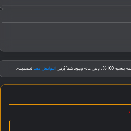
جود خطأ يُرجى
التواصل معنا
لتصحيحه.
*