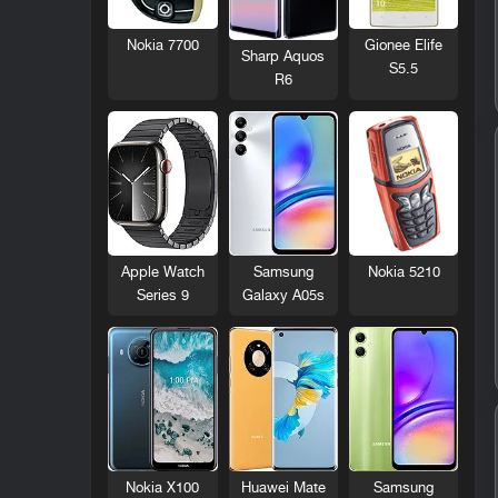
Nokia 7700
Gionee Elife
Sharp Aquos
S5.5
R6
Nokia 5210
Apple Watch
Samsung
Series 9
Galaxy A05s
Nokia X100
Huawei Mate
Samsung