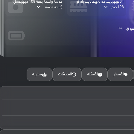
695
64 جيجابايت مع 6 جيجابايت رام أو
عدسة واسعة بدقة 108 ميجابكسل
128 جيج...
(فتحة عدسة ...
مقارنة
الأسعار
الأسئلة
التحديثات