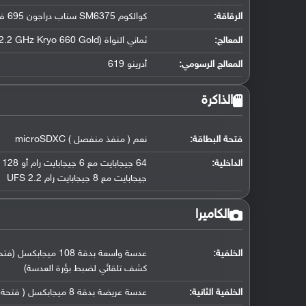
الرقاقة
:
كوالكوم SM6375 سناب دراجون 695 فايف جي (6 نانومتر)
المعالج
:
ثماني النواة (2x2.2 GHz Kryo 660 Gold و 6x1.7 GHz Kryo 660 Silver)
المعالج الرسومي
:
أدرينو 619
الذاكرة
فتحة البطاقة:
نعم ( منفذ منفصل ) microSDXC
الداخلية:
جيجابايت مع 8 جيجابايت رام UFS 2.2
الكاميرا
الخلفية:
كشف تلقائي لضبط بؤرة العدسة)
الخلفية الثانية:
عدسة عريضة بدقة 8 ميجابكسل ( فتحة عدسة f/2.2, حجم مستشعر ( 118° ))