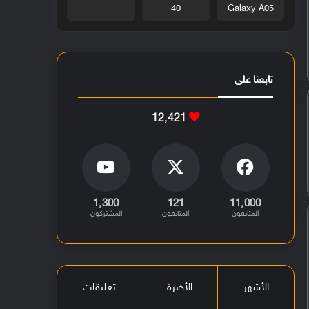
40
Galaxy A05
تابعنا على
12٬421
1٬300
121
11٬000
المتابعون
المتابعون
المشتركون
الأشهر
الأخيرة
تعليقات