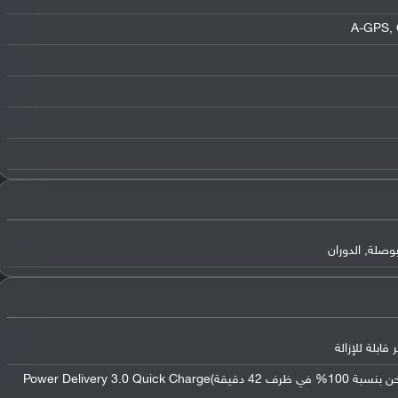
بوصلة, الدوران
يدعم الشحن السريع بقوة 67 واط ( الشحن بنسبة 100% في ظرف 42 دقيقة)Power Delivery 3.0 Quick Charge