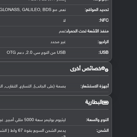
تحديد المواقع
:
نعم, مع A-GPS, GLONASS, GALILEO, BDS
NFC
:
لا
منفذ الأشعة تحت الحمراء:
نعم
الراديو:
غير محدد
USB
:
USB من النوع سي 2.0, دعم OTG
خصائص أخرى
أجهزة الاستشعار:
بصمة (على الجانب), التسارع, التقارب, ال
البطارية
النوع والسعة:
ليثيوم بوليمر سعة 5000 مللي أمبير, غير قابلة للإزالة
الشحن: