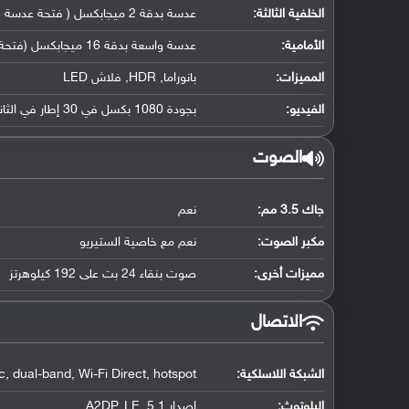
الخلفية الثالثة:
عدسة بدقة 2 ميجابكسل ( فتحة عدسة f/2.4, كاميرا ماكرو مخصصة)
الأمامية:
عدسة واسعة بدقة 16 ميجابكسل (فتحة عدسة f/2.4)
المميزات:
بانوراما, HDR, فلاش LED
الفيديو:
بجودة 1080 بكسل في 30 إطار في الثانية
الصوت
جاك 3.5 مم:
نعم
مكبر الصوت:
نعم مع خاصية الستيريو
مميزات أخرى:
صوت بنقاء 24 بت على 192 كيلوهرتز
الاتصال
الشبكة اللاسلكية:
, dual-band, Wi-Fi Direct, hotspot
البلوتوث
:
إصدار 5.1, A2DP, LE