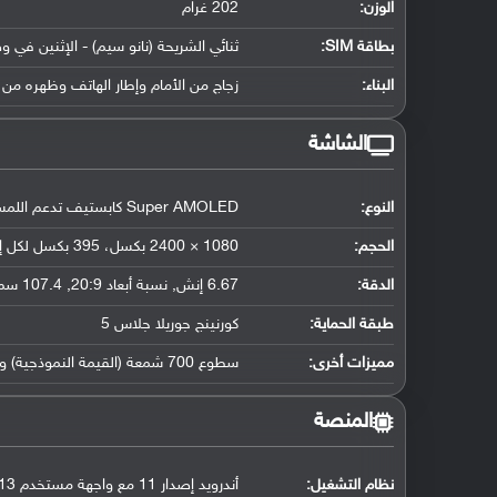
الوزن:
202 غرام
بطاقة SIM:
ثنائي الشريحة (نانو سيم) - الإثنين في و
البناء:
زجاج من الأمام وإطار الهاتف وظهره من 
الشاشة
النوع:
Super AMOLED كابستيف تدعم اللمس, 16 مليون لون
الحجم:
1080 × 2400 بكسل، 395 بكسل لكل إنش
الدقة:
6.67 إنش, نسبة أبعاد 20:9, 107.4 سم2 (حوالي 86.7 ٪ نسبة إستحواذ الشاشة)
طبقة الحماية:
كورنينج جوريلا جلاس 5
مميزات أخرى:
سطوع 700 شمعة (القيمة النموذجية) و1200 شمعة كأعلى ذروة للسطوع, معدل تحديث الشاشة 120 هيرتز, HDR10
المنصة
نظام التشغيل
:
أندرويد إصدار 11 مع واجهة مستخدم MIUI 13