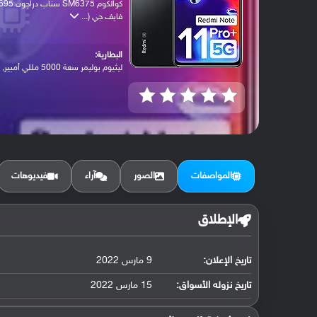
كوالكوم SM6375 سناب دراجون 
فايف جي (...
البطارية:
ليثيوم بوليمر سعة 5000 مللي أمبير, غير ق...
المواصفات
الصور
آراء
فيديوهات
الإطلاق
تاريخ الإعلان:
9 مارس 2022
تاريخ نزوله الأسواق:
15 مارس 2022