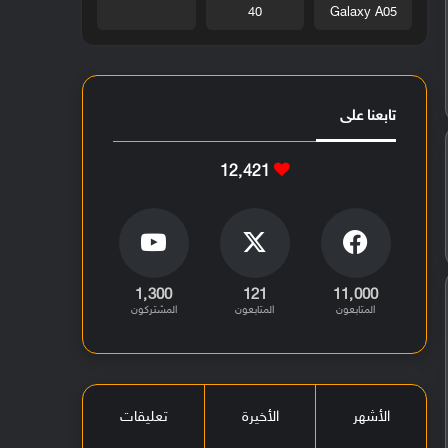
40
Galaxy A05
تابعنا على
12٬421
1٬300
121
11٬000
المتابعون
المتابعون
المشتركون
الأشهر
الأخيرة
تعليقات