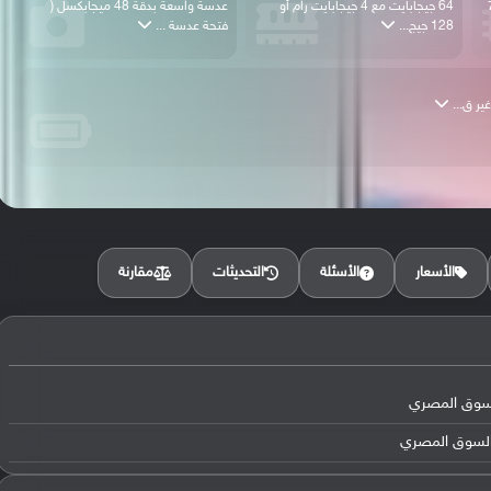
 768
64 جيجابايت مع 4 جيجابايت رام أو
عدسة واسعة بدقة 48 ميجابكسل (
128 جيج...
فتحة عدسة ...
مقارنة
الأسعار
الأسئلة
التحديثات