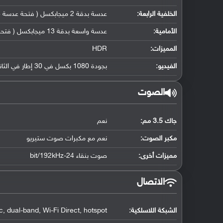
الخلفية الرابعة:
عدسة بدقة 2 ميجابكسل ( فتحة عدسة f/2.4, مستشعر عمق)
الأمامية:
عدسة واسعة بدقة 13 ميجابكسل ( فتحة عدسة f/2.5, حجم مستشعر 1/3.06", حجم بكسل 1.12 مايكرو متر)
المميزات:
HDR
الفيديو:
بجودة 1080 بكسل في 30 إطار في الثانية
الصوت
جاك 3.5 مم:
نعم
مكبر الصوت:
نعم مع مكبرات صوت ستيريو
مميزات أخرى:
صوت بنقاء 24-bit/192kHz
الاتصال
الشبكة اللاسلكية:
, dual-band, Wi-Fi Direct, hotspot