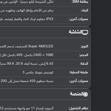
بطاقة SIM:
ثنائي الشريحة (نانو سيم) - الإثنين في و
البناء:
زجاج من الأمام وإطار الهاتف وظهره من 
مميزات أخرى:
IP53 مقاوم لرذاذ الماء والغبار (يعتمد على السوق/المنطقة)
الشاشة
النوع:
Super AMOLED كابستيف تدعم اللمس, 16 مليون لون
الحجم:
1080 × 2400 بكسل، 409 بكسل لكل إنش
الدقة:
6.43 إنش, نسبة أبعاد 20:9, 99.8 سم2 (حوالي 83.5 ٪ نسبة إستحواذ الشاشة)
طبقة الحماية:
كورنينج جوريلا جلاس 3
مميزات أخرى:
نسبة سطوع 450 شمعة تصل إلى 1200 شمعة في الذروة
المنصة
نظام التشغيل
:
أندرويد إصدار 11 مع واجهة مستخدم MIUI 12