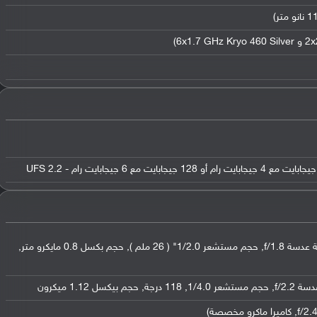
عدسة واسعة بدقة 48 ميجابكسل ( فتحة عدسة f/1.8, حجم مستشعر 1/2.0" ( 26 ملم ), حجم بكسل 0.8 مايكرو متر,