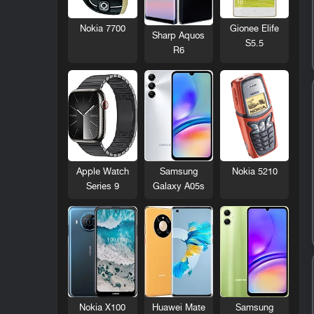
Nokia 7700
Gionee Elife
Sharp Aquos
S5.5
R6
Nokia 5210
Apple Watch
Samsung
Series 9
Galaxy A05s
Nokia X100
Huawei Mate
Samsung