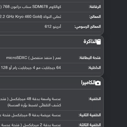
الرقاقة
:
كوالكوم SDM678 سناب دراغون 768 (11 نانو متر)
المعالج
:
ثماني النواة (2x2.2 GHz Kryo 460 Gold و 6x1.7 GHz Kryo 460 Silver)
المعالج الرسومي
:
أدرينو 612
الذاكرة
فتحة البطاقة:
نعم ( منفذ منفصل ) microSDXC
الداخلية:
64 جيجابايت مع 4 جيجابايت رام أو 128 جيجابايت مع 4 جيجابايت رام أو 128 جيجابايت مع 6 جيجابايت رام - UFS 2.2
الكاميرا
الخلفية:
كشف التلقائي لضبط بؤرة العدسة)
الخلفية الثانية:
عدسة عريضة بدقة 8 ميجابكسل فتحة عدسة f/2.2, حجم مستشعر 1/4.0, 118 درجة, حجم بيكسل 1.12 ميكرون
الخلفية الثالثة:
عدسة بدقة 2 ميجابكسل ( فتحة عدسة f/2.4, كاميرا ماكرو مخصصة)