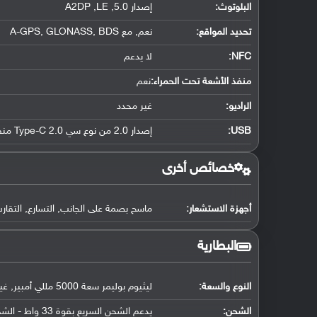
البلوتوث
:
إصدار 5.0, A2DP ,LE
تحديد المواقع
:
نعم, مع A-GPS, GLONASS, BDS
NFC
:
لا يدعم
منفذ الأشعة تحت الحمراء:
نعم
الراديو:
غير محدد
USB
:
إصدار 2.0 من نوع سي Type-C 2.0 منفذ ذو جهتين
خصائص أخرى
أجهزة الاستشعار:
ماسح بصمة على الجانب, التسارع, التقارب
البطارية
النوع والسعة:
ليثيوم بوليمر سعة 5000 مللي أمبير, غير قابلة للإزالة
الشحن:
يدعم الشحن السريع بقوة 33 واط - الشحن بنسبة 67٪ في 30 دقيقة، 100٪ في 74 دقيقة (حسب ما أعلن عنه)