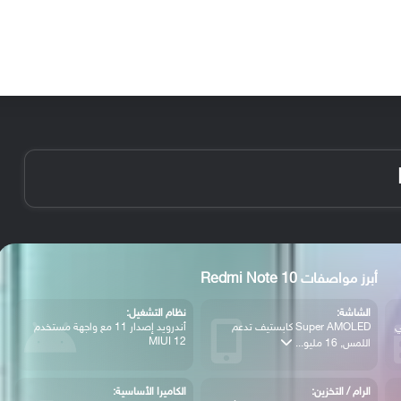
الأخبار
مقالات
الأجهزة
الأنظمة والتطبيقات
أبرز مواصفات Redmi Note 10
الشاشة:
نظام التشغيل:
مارس 2021 في
Super AMOLED كابستيف تدعم
أندرويد إصدار 11 مع واجهة مستخدم
MIUI 12
اللمس, 16 مليو...
الرام / التخزين:
الكاميرا الأساسية: