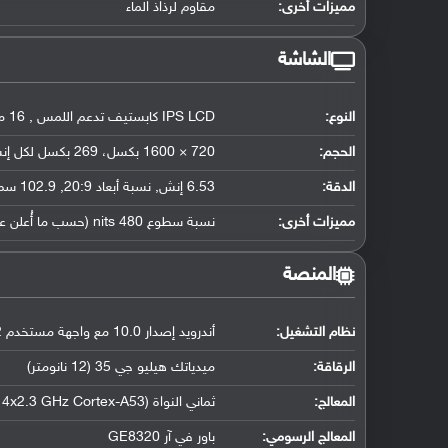
مميزات أخرى:
مقاوم لرذاذ الماء
الشاشة
النوع:
IPS LCD كابستيف تدعم اللمس , 16 مليون لون
الحجم:
720 × 1600 بكسل، 269 بكسل لكل إنش
الدقة:
6.53 إنش, نسبة أبعاد 20:9, 102.9 سم2 (حوالي 81 ٪ نسبة إستحواذ الشاشة)
مميزات أخرى:
نسبة سطوع 480 nits (حسب ما أُعلن عنه)
المنصة
نظام التشغيل
:
أندرويد إصدار 10.0 مع واجهة مستخدم MIUI 12
الرقاقة
:
ميدياتك هيليو جي 35 (12 نانومتر)
المعالج
:
ثماني النواة (4x2.3 GHz Cortex-A53 و 4x1.8 GHz Cortex-A53)
المعالج الرسومي
:
باور في آر GE8320