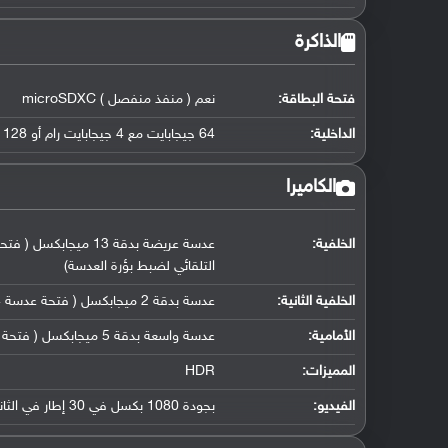
الذاكرة
فتحة البطاقة:
نعم ( منفذ منفصل ) microSDXC
الداخلية:
64 جيجابايت مع 4 جيجابايت رام أو 128 جيجابايت مع 4 جيجابايت رام eMMC 5.1
الكاميرا
الخلفية:
التلقائي لضبط بؤرة العدسة)
الخلفية الثانية:
عدسة بدقة 2 ميجابكسل ( فتحة عدسة f/2.4, مستشعر عمق, كشف تلقائي)
الأمامية:
عدسة واسعة بدقة 5 ميجابكسل ( فتحة عدسة f/2.2, حجم بكسل 1.12 مايكرو متر)
المميزات:
HDR
الفيديو:
بجودة 1080 بكسل في 30 إطار في الثانية