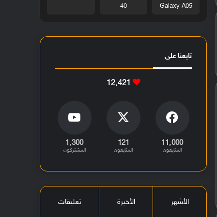
40
Galaxy A05
تابعنا على
12٬421
1٬300
121
11٬000
المتابعون
المتابعون
المشتركون
الأشهر
الأخيرة
تعليقات