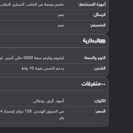
أجهزة الاستشعار:
ماسح بصمة من الخلف, التسارع, التقارب,
الرسائل:
نعم
المتصفح:
نعم
البطارية
النوع والسعة:
ليثيوم بوليمر سعة 5000 مللي أمبير, غير قابلة للإزالة
الشحن:
يدعم الشحن بقوة 10 واط
‏متفرقات‏
الألوان:
أسود, أزرق, برتقالي
السعر:
رام