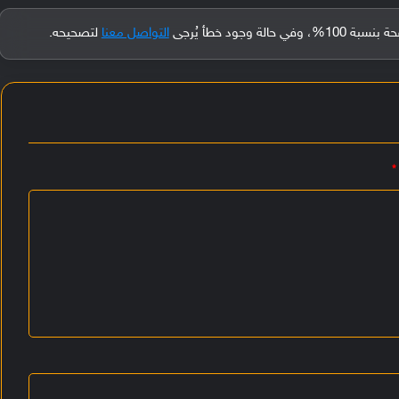
جود خطأ يُرجى
التواصل معنا
لتصحيحه.
*