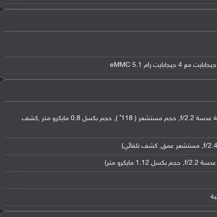
عدسة عريضة بدقة 13 ميجابكسل ( فتحة عدسة f/2.2, حجم مستشعر ( 118˚ ), حجم بكسل 0.8 مايكرو متر ,كشف