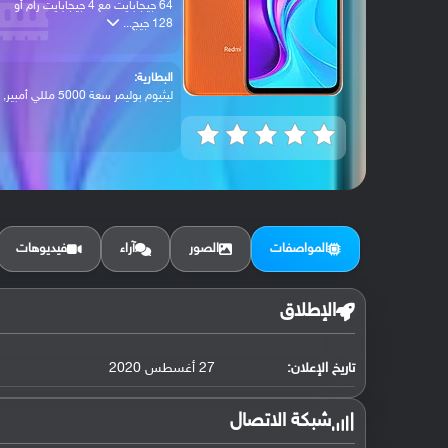
64 جيجابايت مع 4 جيجابايت رام أو
128 جيج...
البطارية:
ليثيوم بوليمر سعة 5000 مللي أمبير, غير ق...
المواصفات
الصور
آراء
فيديوهات
الإطلاق
تاريخ الإعلان:
27 أغسطس 2020
شبكة الاتصال