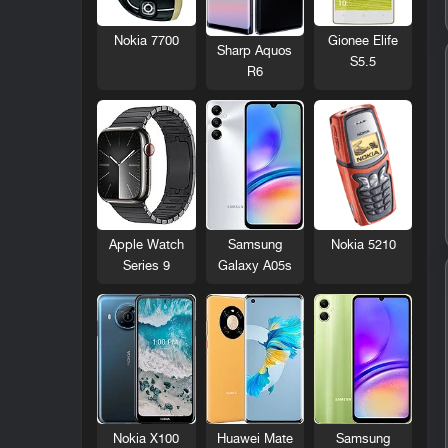
Nokia 7700
Gionee Elife
Sharp Aquos
S5.5
R6
Nokia 5210
Apple Watch
Samsung
Series 9
Galaxy A05s
Nokia X100
Huawei Mate
Samsung