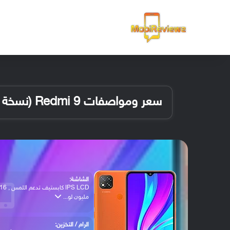
الرئيسية
سعر ومواصفات Redmi 9 (نسخة هندية)
الشاشة:
IPS LCD كابستيف تدعم اللمس , 
مليون لو...
الرام / التخزين: