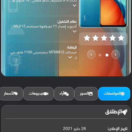
IPS LCD كابستيف تدعم اللمس , 16 مليون لو...
نظام التشغيل:
أندرويد إصدار 11 مع واجهة مستخدم MIUI 12...
الرقاقة:
ميدياتك MT6891Z ديمينسيتي 1100 فايف جي
›
‹
(...
الرام / التخزين:
128 جيجابايت مع 6 جيجابايت رام أو 128 جي...
المواصفات
الصور
آراء
فيديوهات
الأسعار
الكاميرا الأساسية:
عدسة واسعة بدقة 64 ميجابكسل ( فتحة عدسة ...
الإطلاق
تاريخ الإعلان:
26 مايو 2021
البطارية: