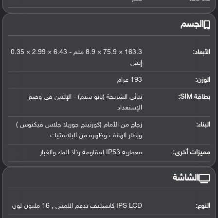
الجسم
الأبعاد:
163.3 × 75.9 × 8.9 ملم - 6.43 × 2.99 × 0.35
إنش
الوزن:
193 غرام
بطاقة SIM:
ثنائي الشريحة (نانو سيم) - الإثنين في وضع
الإستعداد
البناء:
زجاج من الأمام (كورنينج جوريلا جلاس فيكتوس )
وإطار الهاتف وظهره من البلاستيك
مميزات أخرى:
معمارية IP53 لمقاومة رذاذ الماء والغبار
الشاشة
النوع:
IPS LCD كابستيف تدعم اللمس , 16 مليون لون