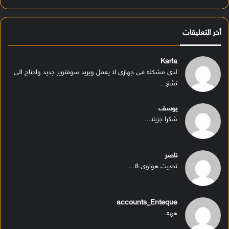
أخر التعليقات
Karla
لدي مشكله في جهازي لا يعمل ويريد سوفتوير جديد واحتاج الى
تشغ...
يوسف
شكرا جزيلا...
ناصر
تحديث هواوي 8...
accounts_Enteque
ههه...