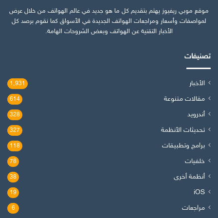
موقع موبي ريفيوز يهتم بتقديم كل ما هو جديد في عالم الهواتف من خلال عرض
لمواصفات وأسعار ومراجعات الهواتف الجديدة في الأسواق كما نقوم برصد كل
الأخبار التقنية عن الهواتف وبعض الشروحات الهامة.
تصنيفات
الأخبار
1٬931
مقالات متنوعة
614
أندرويد
328
تحديثات الأنظمة
327
برامج وتطبيقات
118
خلفيات
78
أنظمة أخرى
38
iOS
19
مراجعات
6