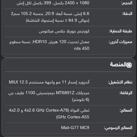
الحجم:
1080 × 2400 بكسل، 399 بكسل لكل إنش
الدقة:
6.6 إنش, نسبة أبعاد 20:9, بنسبة 105.2 سم2
(حوالي 84.9 ٪ نسبة إستحواذ الشاشة)
طبقة الحماية:
كورنينج جوريلا جلاس فيكتوس
مميزات أخرى:
معدل تحديث 120 هيرتز, HDR10, نسبة سطوع
450 nits
المنصة
نظام التشغيل
:
أندرويد إصدار 11 مع واجهة مستخدم MIUI 12.5
الرقاقة
:
ميدياتك MT6891Z ديمينسيتي 1100 فايف جي
(6 نانومتر)
المعالج
:
ثماني النواة (4x2.6 GHz Cortex-A78 و 4x2.0
GHz Cortex-A55)
المعالج الرسومي
:
Mali-G77 MC9