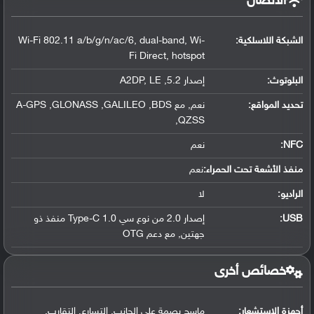
الاتصال
الشبكة اللاسلكية:
Wi-Fi 802.11 a/b/g/n/ac/6, dual-band, Wi-
Fi Direct, hotspot
البلوتوث
:
إصدار 5.2, A2DP, LE
تحديد المواقع
:
نعم, مع A-GPS ,GLONASS ,GALILEO ,BDS
,QZSS
NFC
:
نعم
منفذ الأشعة تحت الحمراء:
نعم
الراديو:
لا
USB
:
إصدار 2.0 من نوع سي Type-C 1.0 منفذ ذو
جهتين, مع دعم OTG
خصائص أخرى
أجهزة الاستشعار:
ماسح بصمة على الجانب, التسارع, التقارب,