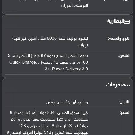
البوصلة, الدوران
البطارية
النوع والسعة:
ليثيوم بوليمر سعة 5000 مللي أمبير, غير قابلة
للإزالة
الشحن:
يدعم الشحن السريع بقوة 67 واط ( الشحن بنسبة
100% في ظرف 42 دقيقة) / ,Quick Charge
3+ ,Power Delivery 3.0
‏متفرقات‏
الألوان:
رمادي, أزرق/ أخضر, أبيض
السعر:
في السوق الصيني: 234 دولارًا أمريكيًا لإصدار 6
جيجابايت رام و 128 جيجابايت سعة تخزين و281
دولارًا أمريكيًا لإصدار 8 جيجابايت رام و 128
جيجابايت سعة تخزين و312 دولارًا أمريكيًا لإصدار 8