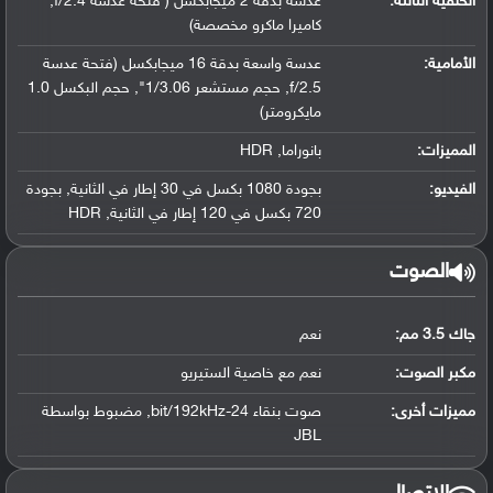
الخلفية الثالثة:
عدسة بدقة 2 ميجابكسل ( فتحة عدسة f/2.4,
كاميرا ماكرو مخصصة)
الأمامية:
عدسة واسعة بدقة 16 ميجابكسل (فتحة عدسة
f/2.5, حجم مستشعر 1/3.06", حجم البكسل 1.0
مايكرومتر)
المميزات:
بانوراما, HDR
الفيديو:
بجودة 1080 بكسل في 30 إطار في الثانية, بجودة
720 بكسل في 120 إطار في الثانية, HDR
الصوت
جاك 3.5 مم:
نعم
مكبر الصوت:
نعم مع خاصية الستيريو
مميزات أخرى:
صوت بنقاء 24-bit/192kHz, مضبوط بواسطة
JBL