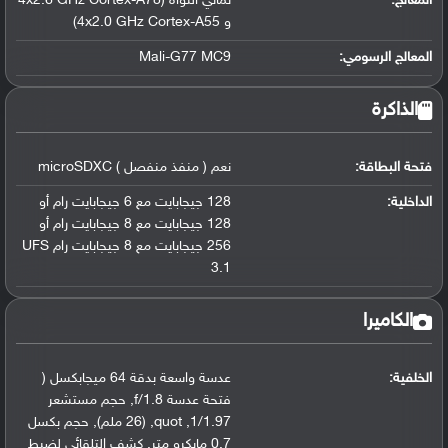
المعالج
:
ثماني النواة (4x2.6 GHz Cortex-A78
و 4x2.0 GHz Cortex-A55)
المعالج الرسومي
:
Mali-G77 MC9
الذاكرة
فتحة البطاقة:
نعم ( منفذ منفصل ) microSDXC
الداخلية:
128 جيجابايت مع 6 جيجابايت رام أو
128 جيجابايت مع 8 جيجابايت رام أو
256 جيجابايت مع 8 جيجابايت رام UFS
3.1
الكاميرا
الخلفية:
عدسة واسعة بدقة 64 ميجابكسل (
فتحة عدسة f/1.8
,
حجم مستشعر
1/1.97
,
quot
,
(26 ملم)
,
حجم بكسل
0.7 مايكرو متر
,
كشف التلقائي لضبط