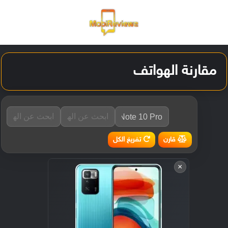
القائمة
تسجيل ا
الو
مقارنة الهواتف
تفريغ الكل
قارن
×