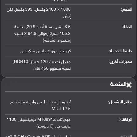
الحجم:
1080 × 2400 بكسل، 399 بكسل لكل
إنش
الدقة:
6.6 إنش
,
نسبة أبعاد 20:9
,
بنسبة
105.2 سم2 (حوالي 84.9 ٪ نسبة
إستحواذ الشاشة)
طبقة الحماية:
كورنينج جوريلا جلاس فيكتوس
مميزات أخرى:
معدل تحديث 120 هيرتز
,
HDR10
,
نسبة سطوع 450 nits
المنصة
نظام التشغيل
:
أندرويد إصدار 11 مع واجهة مستخدم
MIUI 12.5
الرقاقة
:
ميدياتك MT6891Z ديمينسيتي 1100
فايف جي (6 نانومتر)