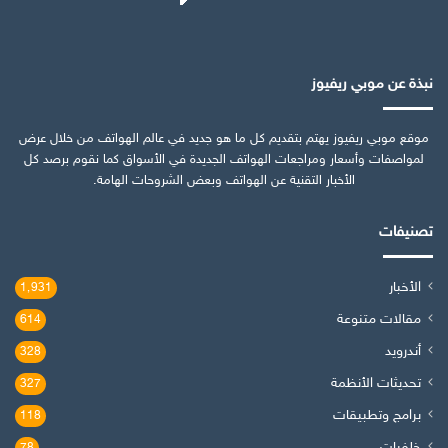
نبذة عن موبي ريفيوز
موقع موبي ريفيوز يهتم بتقديم كل ما هو جديد في عالم الهواتف من خلال عرض
لمواصفات وأسعار ومراجعات الهواتف الجديدة في الأسواق كما نقوم برصد كل
الأخبار التقنية عن الهواتف وبعض الشروحات الهامة.
تصنيفات
الأخبار
1٬931
مقالات متنوعة
614
أندرويد
328
تحديثات الأنظمة
327
برامج وتطبيقات
118
خلفيات
78