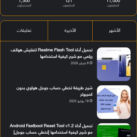
1٬300
121
11٬000
المتابعون
المتابعون
المشتركون
الأشهر
الأخيرة
تعليقات
تحميل أداة Realme Flash Tool لتفليش هواتف
ريلمي مع شرح كيفية استخدامها
8 فبراير 2026
شرح طريقة تخطي حساب جوجل هواوي بدون
كمبيوتر
18 يوليو 2025
تحميل أداة Android Fastboot Reset Tool v1.2
مع شرح كيفية استخدامها [تخطي حساب جوجل]