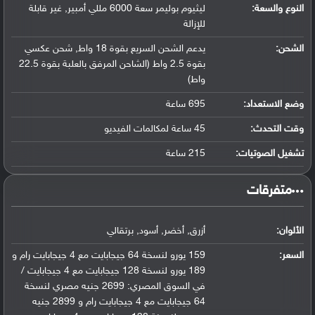
النوع والسعة:
ليثيوم بوليمر سعة 6000 مللي أمبير, غير قابلة
للإزالة
الشحن:
يدعم الشحن السريع بقوة 18 واط, شحن عكسي
بقوة 2.5 واط (الشاحن المرفق بالعلبة بقوة 22.5
واط)
وضع الاستعداد:
695 ساعة
وقت التحدث:
45 ساعة لمكالمات الفيديو
تشغيل الصوتيات:
215 ساعة
‏متفرقات‏
الألوان:
أزرق, أخضر, أسود, برتقالي
السعر:
159 يورو لنسخة 64 جيجابايت مع 4 جيجابايت رام و
189 يورو لنسخة 128 جيجابايت مع 4 جيجابايت /
في السوق المصري: 2699 جنيه مصري لنسخة
64 جيجابايت مع 4 جيجابايت رام و 2899 جنيه