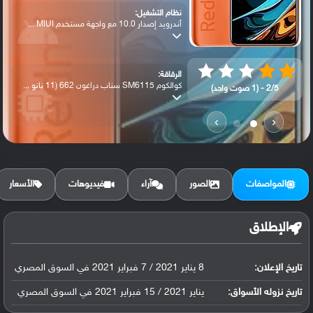
نظام التشغيل:
أندرويد إصدار 10.0 مع واجهة مستخدم MIUI ...
الرقاقة:
كوالكوم SM6115 سناب دراغون 662 (11 نانو ...
2/5 - (1 صوت واحد)
›
‹
الرام / التخزين:
64 جيجابايت مع 4 جيجابايت رام أو 128 جيج...
المواصفات
الصور
آراء
فيديوهات
الأسعار
الكاميرا الأساسية:
عدسة واسعة بدقة 48 ميجابكسل ( فتحة عدسة ...
الإطلاق
البطارية:
تاريخ الإعلان:
8 يناير 2021 / 7 فبراير 2021 في السوق المصري
ليثيوم بوليمر سعة 6000 مللي أمبير, غير ق...
تاريخ نزوله الأسواق:
يناير 2021 / 15 فبراير 2021 في السوق المصري