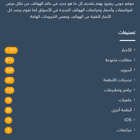
موقع موبي ريفيوز يهتم بتقديم كل ما هو جديد في عالم الهواتف من خلال عرض
لمواصفات وأسعار ومراجعات الهواتف الجديدة في الأسواق كما نقوم برصد كل
الأخبار التقنية عن الهواتف وبعض الشروحات الهامة.
تصنيفات
الأخبار
1٬931
مقالات متنوعة
614
أندرويد
328
تحديثات الأنظمة
327
برامج وتطبيقات
118
خلفيات
78
أنظمة أخرى
38
iOS
19
مراجعات
6