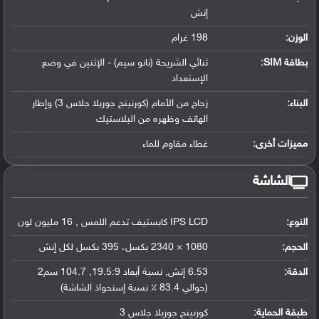
إنش
الوزن:
198 غرام
بطاقة SIM:
ثنائي الشريحة (نانو سيم) - الإثنين في وضع
الإستعداد
البناء:
زجاج من الأمام (كورنينج جوريلا جلاس 3) وإطار
الهاتف وظهره من البلاستيك
مميزات أخرى:
غطاء مقاوم للماء
الشاشة
النوع:
IPS LCD كابستيف تدعم اللمس , 16 مليون لون
الحجم:
1080 × 2340 بكسل، 395 بكسل لكل إنش
الدقة:
6.53 إنش, نسبة أبعاد 19.5:9, 104.7 سم2
(حوالي 83.4 ٪ نسبة إستحواذ الشاشة)
طبقة الحماية:
كورنينج جوريلا جلاس 3