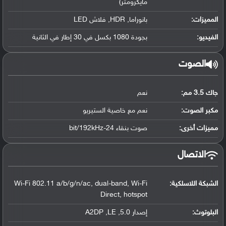
مايكرومتر)
المميزات:
بانوراما, HDR, فلاش LED
الفيديو:
بجودة 1080 بكسل في 30 إطار في الثانية
الصوت
جاك 3.5 مم:
نعم
مكبر الصوت:
نعم مع خاصية الستيريو
مميزات أخرى:
صوت بنقاء 24-bit/192kHz
الاتصال
الشبكة اللاسلكية:
Wi-Fi 802.11 a/b/g/n/ac, dual-band, Wi-Fi
Direct, hotspot
البلوتوث
:
إصدار 5.0, A2DP ,LE