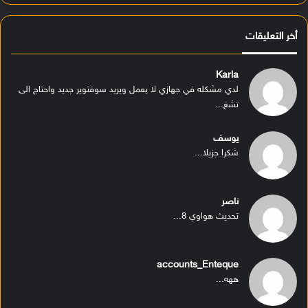
أخر التعليقات
Karla
لدي مشكله في جهازي لا يعمل ويريد سوفتوير جديد واحتاج الى
تشغ...
يوسف
شكرا جزيلا...
ناصر
تحديث هواوي 8...
accounts_Enteque
ههه...