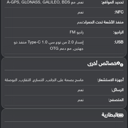
تحديد المواقع
:
نعم, مع A-GPS, GLONASS, GALILEO, BDS
NFC
:
نعم
منفذ الأشعة تحت الحمراء:
نعم
الراديو:
راديو FM
USB
:
إصدار 2.0 من نوع سي Type-C 1.0 منفذ ذو
جهتين, مع دعم OTG
خصائص أخرى
أجهزة الاستشعار:
ماسح بصمة على الجانب, التسارع, التقارب, البوصلة
الرسائل:
نعم
المتصفح:
نعم
البطارية