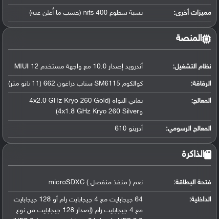
مميزات أخرى:
نسبة سطوع 400 nits (حسب ما أُعلن عنه)
المنصة
نظام التشغيل
:
أندرويد إصدار 10.0 مع واجهة مستخدم MIUI 12
الرقاقة
:
كوالكوم SM6115 سناب دراغون 662 (11 نانو متر)
المعالج
:
ثماني النواة (4x2.0 GHz Kryo 260 Gold
و4x1.8 GHz Kryo 260 Silver)
المعالج الرسومي
:
أدرينو 610
الذاكرة
فتحة البطاقة:
نعم ( منفذ منفصل ) microSDXC
الداخلية:
64 جيجابايت مع 4 جيجابايت رام أو 128 جيجابايت
مع 4 جيجابايت رام (إصدار 128 جيجابايت من نوع