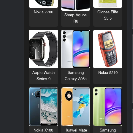
Nokia 7700
Gionee Elife
Sharp Aquos
S5.5
R6
Nokia 5210
Apple Watch
Samsung
Series 9
Galaxy A05s
Nokia X100
Huawei Mate
Samsung