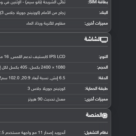
بطاقة SIM:
ثنائي الشريحة (نانو سيم) - الإثنين في 
البناء:
زجاج من الأمام (كورنينج جوريلا جلاس 3) وإطار الهاتف وظهره من البلاستيك
مميزات أخرى:
مقاوم للأتربة ورذاذ الماء
الشاشة
النوع:
IPS LCD كابستيف تدعم اللمس, 16 مليون لون
الحجم:
1080 × 2400 بكسل، 405 بكسل لكل إنش
الدقة:
6.5 إنش, نسبة أبعاد 20:9, 102.0 سم2 (حوالي 83.7 ٪ نسبة إستحواذ الشاشة)
طبقة الحماية:
كورنينج جوريلا جلاس 3
مميزات أخرى:
معدل تحديث 90 هيرتز
المنصة
نظام التشغيل
:
أندرويد إصدار 11 مع واجهة مستخدم MIUI 12.5