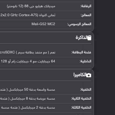
الرقاقة
:
ميدياتك هيليو جي 88 (12 نانومتر)
المعالج
:
ثماني النواة (2x2.0 GHz Cortex-A75 و 6x1.8 GHz Cortex-A55)
المعالج الرسومي
:
Mali-G52 MC2
الذاكرة
فتحة البطاقة:
نعم ( مع منفذ بطاقة سيم ) microSDXC
الداخلية:
64 جيجابايت مع 4 جيجابايت رام أو 128 جيجابايت مع 6 جيجابايت رام eMMC 5.1
الكاميرا
الخلفية:
عدسة واسعة بدقة 50 ميجابكسل ( فتحة عدسة f/1.8, كشف التلقائي لضبط بؤرة العدسة)
الخلفية الثانية:
عدسة عريضة بدقة 8 ميجابكسل ( فتحة عدسة f/2.2, حجم مستشعر ( 120˚ ))
الخلفية الثالثة:
عدسة بدقة 2 ميجابكسل ( فتحة عدسة f/2.4, كاميرا ماكرو مخصصة)