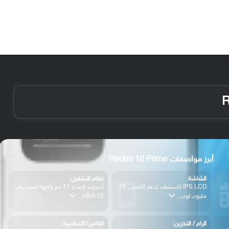
الأخبار
مقالات
الأجهزة
الأنظمة والتطبيقات
أبرز مواصفات Redmi 10 Prime
الشاشة:
نظام التشغيل:
IPS LCD كابستيف تدعم اللمس, 16
أندرويد إصدار 11 مع واجهة مستخدم
مليون لون...
MIUI 12...
الرام / التخزين:
الكاميرا الأساسية: