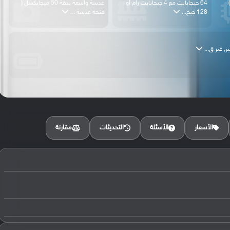
64 جيجابايت مع 4 جيجابايت رام أو
عدسة واسعة بدقة 50 ميجابكسل (
128 جيج...
فتحة عدسة ...
مقارنة
الأسعار
الأسئلة
التحديثات