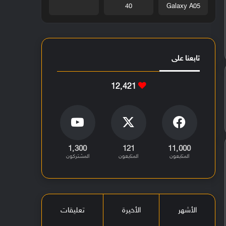
40
Galaxy A05
تابعنا على
12٬421
1٬300
121
11٬000
المتابعون
المتابعون
المشتركون
الأشهر
الأخيرة
تعليقات