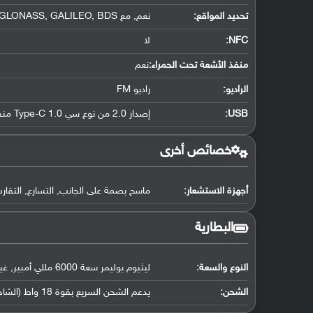
تحديد المواقع
:
نعم, مع A-GPS, GLONASS, GALILEO, BDS
NFC
:
لا
منفذ الأشعة تحت الحمراء:
نعم
الراديو:
راديو FM
USB
:
إصدار 2.0 من نوع سي Type-C 1.0 منفذ ذو جهتين, مع دعم OTG
خصائص أخرى
أجهزة الاستشعار:
ماسح بصمة على الجانب, التسارع, التقارب
البطارية
النوع والسعة:
ليثيوم بوليمر سعة 6000 مللي أمبير, غير قابلة للإزالة
الشحن:
يدعم الشحن السريع بقوة 18 واط (الشاحن المرفق يشحن بقوة 22.5 واط), الشحن العكسي بقوة 9 واط