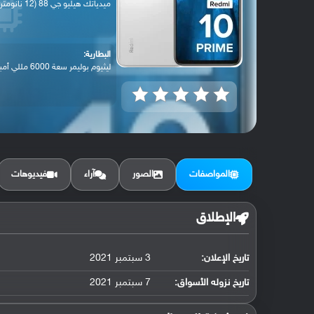
ميدياتك هيليو جي 88 (12 نانومتر)
البطارية:
ليثيوم بوليمر سعة 6000 مللي أمبير, غير ق...
المواصفات
الصور
آراء
فيديوهات
الإطلاق
تاريخ الإعلان:
3 سبتمبر 2021
تاريخ نزوله الأسواق:
7 سبتمبر 2021