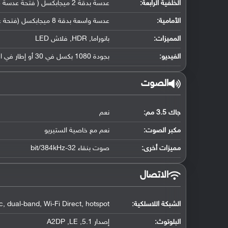
الخلفية الرابعة:
عدسة بدقة 2 ميجابكسل ( فتحة عدسة f/2.4, مستشعر عمق)
الأمامية:
عدسة واسعة بدقة 8 ميجابكسل (فتحة عدسة f/2.0)
المميزات:
بانوراما, HDR, فلاش LED
الفيديو:
بجودة 1080 بكسل في 30 أو إطار في الثانية
الصوت
جاك 3.5 مم:
نعم
مكبر الصوت:
نعم مع خاصية الستيريو
مميزات أخرى:
صوت بنقاء 32-bit/384kHz
الاتصال
الشبكة اللاسلكية:
, dual-band, Wi-Fi Direct, hotspot
البلوتوث
:
إصدار 5.1, A2DP ,LE