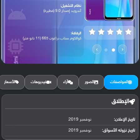
نظام التشغيل:
أندرويد إصدار 9.0 (فطيرة)
الرقاقة:
كوالكوم سناب دراغون 665 (11 نانو متر)
›
‹
الرام / التخزين:
32 جيجابايت مع 3 جيجابايت رام أو 64 جيجا...
المواصفات
الصور
آراء
فيديوهات
الأسعار
الكاميرا الأساسية:
عدسة واسعة بدقة 48 ميجابكسل ( فتحة عدسة ...
الإطلاق
تاريخ الإعلان:
نوفمبر 2019
البطارية:
ليثيوم بوليمر سعة 4000 مللي أمبير, غير ق...
تاريخ نزوله الأسواق:
نوفمبر 2019