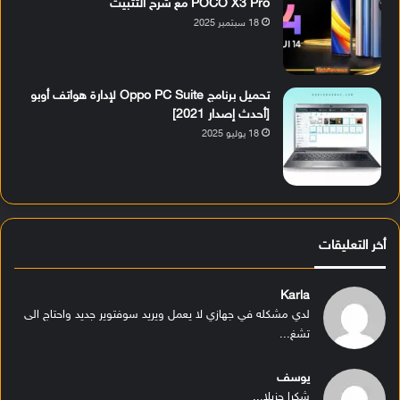
POCO X3 Pro مع شرح التثبيت
18 سبتمبر 2025
تحميل برنامج Oppo PC Suite لإدارة هواتف أوبو
[أحدث إصدار 2021]
18 يوليو 2025
أخر التعليقات
Karla
لدي مشكله في جهازي لا يعمل ويريد سوفتوير جديد واحتاج الى
تشغ...
يوسف
شكرا جزيلا...