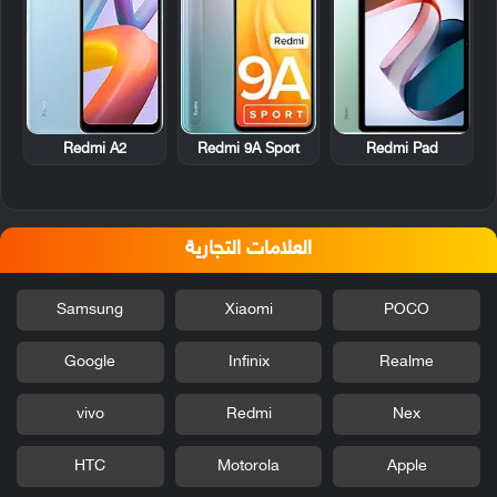
Redmi A2
Redmi 9A Sport
Redmi Pad
العلامات التجارية
Samsung
Xiaomi
POCO
Google
Infinix
Realme
vivo
Redmi
Nex
HTC
Motorola
Apple