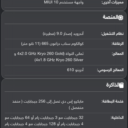
مميزات أخرى:
واجهة مستخدم MIUI 10
المنصة
نظام التشغيل
:
أندرويد إصدار 9.0 (فطيرة)
الرقاقة
:
كوالكوم سناب دراغون 665 (11 نانو متر)
المعالج
:
ثماني النواة (4x2.0 GHz Kryo 260 Gold و
4x1.8 GHz Kryo 260 Silver)
المعالج الرسومي
:
أدرينو 610
الذاكرة
فتحة البطاقة:
مايكرو إس دي تصل إلى 256 جيجابايت ( منفذ
منفصل )
الداخلية:
32 جيجابايت مع 3 جيجابايت رام أو 64 جيجابايت مع
4 جيجابايت رام أو 128 جيجابايت مع 4 جيجابايت رام