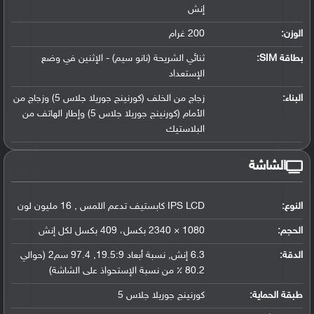
إنش
الوزن:
200 غرام
بطاقة SIM:
ثنائي الشريحة (نانو سيم) - الإثنين في وضع
الإستعداد
البناء:
زجاج من الخلف (كورنينج جوريلا جلاس 5) وزجاج من
الأمام (كورنينج جوريلا جلاس 5) وإطار الهاتف من
البلاستيك
الشاشة
النوع:
IPS LCD كابستيف تدعم اللمس , 16 مليون لون
الحجم:
1080 × 2340 بكسل، 409 بكسل لكل إنش
الدقة:
6.3 إنش, نسبة أبعاد 19.5:9, 97.4 سم2 (حوالي
80.2 ٪ من نسبة الإستحواذ على الشاشة)
طبقة الحماية:
كورنينج جوريلا جلاس 5