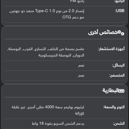
الراديو:
راديو FM
USB
:
إصدار 2.0 من نوع Type-C 1.0 منفذ ذو جهتين,
مع دعم OTG
خصائص أخرى
أجهزة الاستشعار:
ماسح بصمة من الخلف, التسارع, القرب, البوصلة,
الدوران, البوصلة الجيرسكوبية
الرسائل:
نعم
المتصفح:
نعم
البطارية
النوع والسعة:
ليثيوم بوليمر سعة 4000 مللي أمبير, غير قابلة
للإزالة
الشحن:
يدعم الشحن السريع بقوة 18 واط