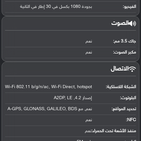
الفيديو:
بجودة 1080 بكسل في 30 إطار في الثانية
الصوت
جاك 3.5 مم:
نعم
مكبر الصوت:
نعم
الاتصال
الشبكة اللاسلكية:
Wi-Fi 802.11 b/g/n/ac, Wi-Fi Direct, hotspot
البلوتوث
:
إصدار 4.2, A2DP, LE
تحديد المواقع
:
نعم, مع A-GPS, GLONASS, GALILEO, BDS
NFC
:
نعم
منفذ الأشعة تحت الحمراء:
نعم