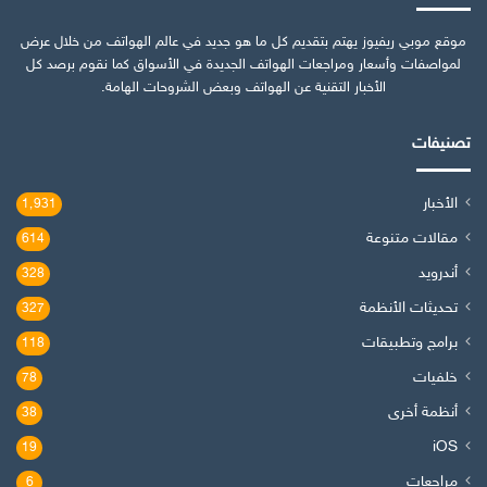
موقع موبي ريفيوز يهتم بتقديم كل ما هو جديد في عالم الهواتف من خلال عرض
لمواصفات وأسعار ومراجعات الهواتف الجديدة في الأسواق كما نقوم برصد كل
الأخبار التقنية عن الهواتف وبعض الشروحات الهامة.
تصنيفات
الأخبار
1٬931
مقالات متنوعة
614
أندرويد
328
تحديثات الأنظمة
327
برامج وتطبيقات
118
خلفيات
78
أنظمة أخرى
38
iOS
19
مراجعات
6