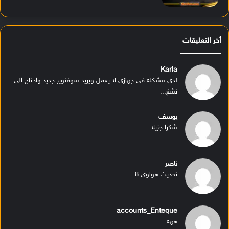
أخر التعليقات
Karla
لدي مشكله في جهازي لا يعمل ويريد سوفتوير جديد واحتاج الى
تشغ...
يوسف
شكرا جزيلا...
ناصر
تحديث هواوي 8...
accounts_Enteque
ههه...