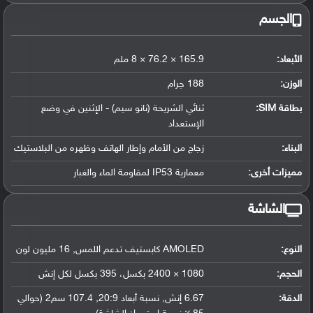
الجسم
الأبعاد:
165.9 × 76.2 × 8 ملم
الوزن:
188 جرام
بطاقة SIM:
ثنائي الشريحة (نانو سيم) - الإثنين في وضع
الإستعداد
البناء:
زجاج من الأمام وإطار الهاتف وظهره من البلاستيك
مميزات أخرى:
معمارية IP53 لمقاومة الماء والغبار
الشاشة
النوع:
AMOLED كابستيف تدعم اللمس, 16 مليون لون
الحجم:
1080 × 2400 بكسل، 395 بكسل لكل إنش
الدقة:
6.67 إنش, نسبة أبعاد 20:9, 107.4 سم2 (حوالي