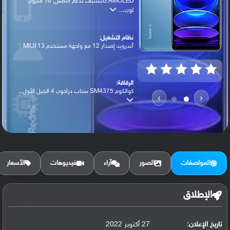
AMOLED كابستيف تدعم اللمس, 16 مليون
لون،...
نظام التشغيل:
أندرويد إصدار 12 مع واجهة مستخدم MIUI 13
الرقاقة:
كوالكوم SM4375 سناب دراجون 4 الجيل الأول...
›
‹
الرام / التخزين:
128 جيجابايت مع 4 جيجابايت رام أو 128 جي...
المواصفات
الصور
آراء
فيديوهات
الأسعار
الكاميرا الأساسية:
عدسة واسعة بدقة 48 ميجابكسل (حجم بكسل 0....
الإطلاق
تاريخ الإعلان:
27 أكتوبر 2022
البطارية: