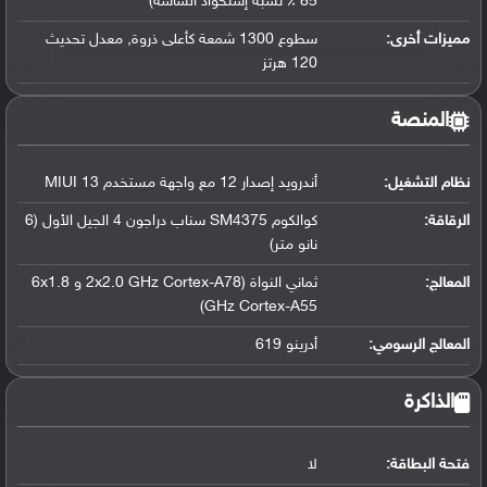
85 ٪ نسبة إستحواذ الشاشة)
مميزات أخرى:
سطوع 1300 شمعة كأعلى ذروة, معدل تحديث
120 هرتز
المنصة
نظام التشغيل
:
أندرويد إصدار 12 مع واجهة مستخدم MIUI 13
الرقاقة
:
كوالكوم SM4375 سناب دراجون 4 الجيل الأول (6
نانو متر)
المعالج
:
ثماني النواة (2x2.0 GHz Cortex-A78 و 6x1.8
GHz Cortex-A55)
المعالج الرسومي
:
أدرينو 619
الذاكرة
فتحة البطاقة:
لا