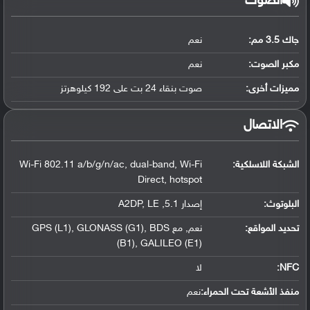
الصوت
جاك 3.5 مم:
نعم
مكبر الصوت:
نعم
مميزات أخرى:
صوت بنقاء 24 بت على 192 كيلوهرتز
الاتصال
الشبكة اللاسلكية:
Wi-Fi 802.11 a/b/g/n/ac, dual-band, Wi-Fi
Direct, hotspot
البلوتوث
:
إصدار 5.1, A2DP, LE
تحديد المواقع
:
نعم, مع GPS (L1), GLONASS (G1), BDS
(B1), GALILEO (E1)
NFC
:
لا
منفذ الأشعة تحت الحمراء:
نعم