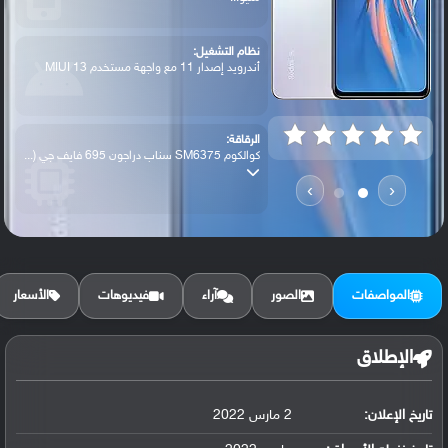
نظام التشغيل:
أندرويد إصدار 11 مع واجهة مستخدم MIUI 13
الرقاقة:
كوالكوم SM6375 سناب دراجون 695 فايف جي (...
›
‹
الرام / التخزين:
128 جيجابايت مع 6 جيجابايت رام أو 128 جي...
المواصفات
الصور
آراء
فيديوهات
الأسعار
الكاميرا الأساسية:
عدسة واسعة بدقة 108 ميجابكسل (فتحة عدسة ...
الإطلاق
تاريخ الإعلان:
2 مارس 2022
البطارية:
ليثيوم بوليمر سعة 5000 مللي أمبير, غير ق...