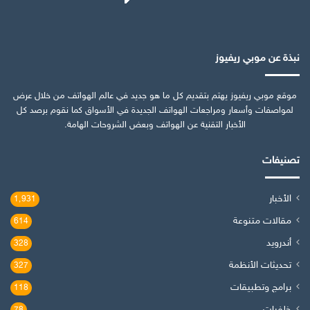
نبذة عن موبي ريفيوز
موقع موبي ريفيوز يهتم بتقديم كل ما هو جديد في عالم الهواتف من خلال عرض
لمواصفات وأسعار ومراجعات الهواتف الجديدة في الأسواق كما نقوم برصد كل
الأخبار التقنية عن الهواتف وبعض الشروحات الهامة.
تصنيفات
الأخبار
1٬931
مقالات متنوعة
614
أندرويد
328
تحديثات الأنظمة
327
برامج وتطبيقات
118
خلفيات
78