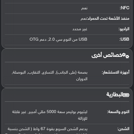
NFC
:
نعم
منفذ الأشعة تحت الحمراء:
نعم
الراديو:
غير محدد
USB
:
USB من النوع سي 2.0, دعم OTG
خصائص أخرى
أجهزة الاستشعار:
بصمة (على الجانب), التسارع, التقارب, البوصلة,
الدوران
البطارية
النوع والسعة:
ليثيوم بوليمر سعة 5000 مللي أمبير, غير قابلة
للإزالة
الشحن:
يدعم الشحن السريع بقوة 67 واط ( الشحن بنسبة