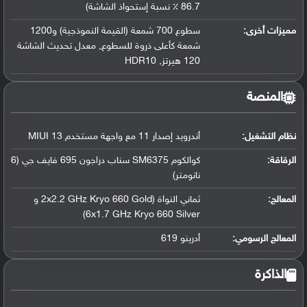
86.7 ٪ نسبة إستحواذ الشاشة)
مميزات أخرى:
سطوع 700 شمعة (القيمة النموذجية) و1200
شمعة كأعلى ذروة للسطوع, معدل تحديث الشاشة
120 هيرتز, HDR10
المنصة
نظام التشغيل
:
أندرويد إصدار 11 مع واجهة مستخدم MIUI 13
الرقاقة
:
كوالكوم SM6375 سناب دراجون 695 فايف جي (6
نانومتر)
المعالج
:
ثماني النواة (2x2.2 GHz Kryo 660 Gold و
6x1.7 GHz Kryo 660 Silver)
المعالج الرسومي
:
أدرينو 619
الذاكرة