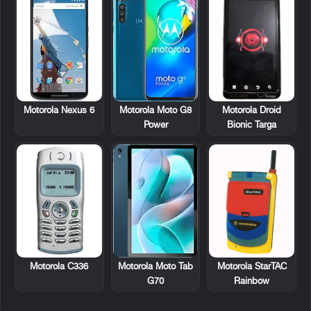
Motorola Droid
Motorola Nexus 6
Motorola Moto G8
Bionic Targa
Power
Motorola C336
Motorola StarTAC
Motorola Moto Tab
Rainbow
G70