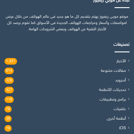
نبذة عن موبي ريفيوز
موقع موبي ريفيوز يهتم بتقديم كل ما هو جديد في عالم الهواتف من خلال عرض
لمواصفات وأسعار ومراجعات الهواتف الجديدة في الأسواق كما نقوم برصد كل
الأخبار التقنية عن الهواتف وبعض الشروحات الهامة.
تصنيفات
الأخبار
1٬931
مقالات متنوعة
614
أندرويد
328
تحديثات الأنظمة
327
برامج وتطبيقات
118
خلفيات
78
أنظمة أخرى
38
iOS
19