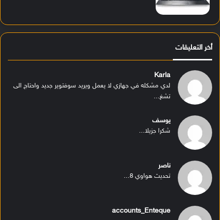
أخر التعليقات
Karla
لدي مشكله في جهازي لا يعمل ويريد سوفتوير جديد واحتاج الى
تشغ...
يوسف
شكرا جزيلا...
ناصر
تحديث هواوي 8...
accounts_Enteque