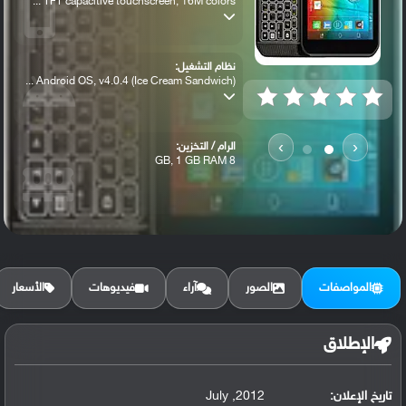
TFT capacitive touchscreen, 16M colors ...
نظام التشغيل:
Android OS, v4.0.4 (Ice Cream Sandwich) ...
›
‹
الرام / التخزين:
8 GB, 1 GB RAM
الكاميرا الأساسية:
8 MP, autofocus, LED flash
المواصفات
الصور
آراء
فيديوهات
الأسعار
الإطلاق
تاريخ الإعلان:
2012, July