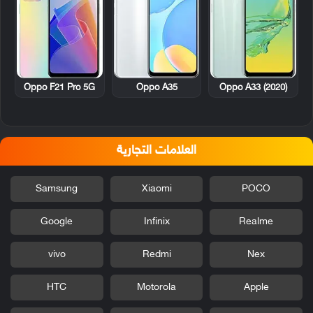
Oppo F21 Pro 5G
Oppo A35
Oppo A33 (2020)
العلامات التجارية
Samsung
Xiaomi
POCO
Google
Infinix
Realme
vivo
Redmi
Nex
HTC
Motorola
Apple