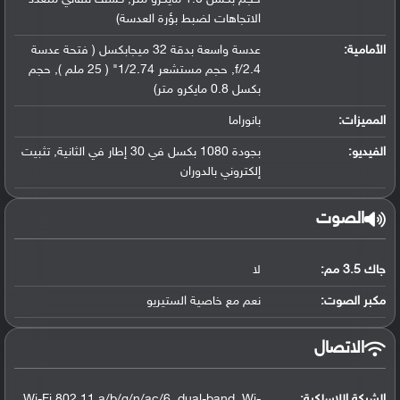
الاتجاهات لضبط بؤرة العدسة)
الأمامية:
عدسة واسعة بدقة 32 ميجابكسل ( فتحة عدسة
f/2.4, حجم مستشعر 1/2.74" ( 25 ملم ), حجم
بكسل 0.8 مايكرو متر)
المميزات:
بانوراما
الفيديو:
بجودة 1080 بكسل في 30 إطار في الثانية, تثبيت
إلكتروني بالدوران
الصوت
جاك 3.5 مم:
لا
مكبر الصوت:
نعم مع خاصية الستيريو
الاتصال
الشبكة اللاسلكية:
Wi-Fi 802.11 a/b/g/n/ac/6, dual-band, Wi-