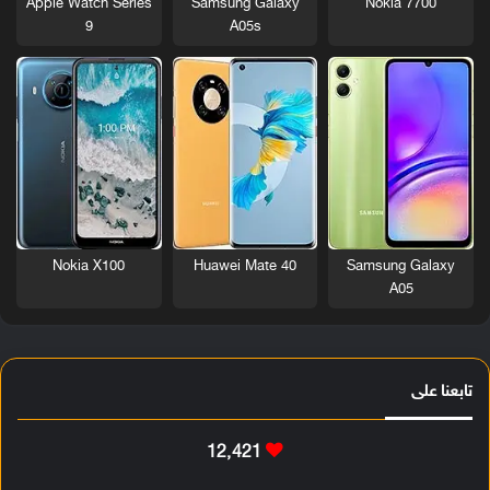
Nokia 7700
Apple Watch Series
Samsung Galaxy
9
A05s
Nokia X100
Huawei Mate 40
Samsung Galaxy
A05
تابعنا على
12٬421