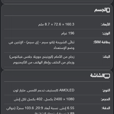
الجسم
الأبعاد:
160.3 × 72.6 × 8.7 ملم
الوزن:
196 غرام
بطاقة SIM:
ثنائي الشريحة (نانو سيم - إي سيم) - الإثنين في
وضع الإستعداد
البناء:
زجاج من الأمام (كورنينج جوريلا جلاس فيكتوس)
وزجاج من الخلف وإطار الهاتف من الأليمنيوم
الشاشة
النوع:
AMOLED كابستيف تدعم اللمس, مليار لون
الحجم:
1080 × 2400 بكسل، 402 بكسل لكل إنش
الدقة:
6.55 إنش, نسبة أبعاد 20:9, 103.6 سم2 (حوالي
89 ٪ نسبة إستحواذ الشاشة)