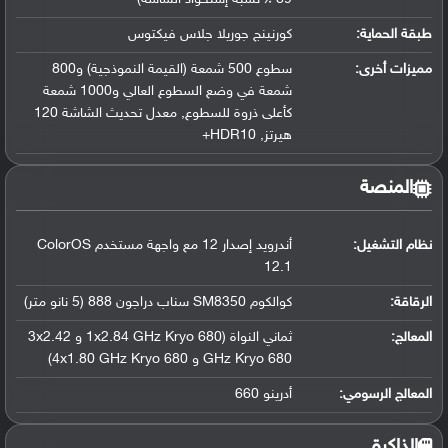
طبقة الحماية:
كورنينج جوريلا جلاس فيكتوس
مميزات أخرى:
سطوع 500 شمعة (القيمة النموذجية) و800
شمعة في وضع السطوع العالي و1000 شمعة
كأعلى ذروة للسطوع, معدل تحديث الشاشة 120
هيرتز, HDR10+
المنصة
نظام التشغيل
:
أندرويد إصدار 12 مع واجهة مستخدم ColorOS
12.1
الرقاقة
:
كوالكوم SM8350 سناب دراجون 888 (5 نانو متر)
المعالج
:
ثماني النواة (1x2.84 GHz Kryo 680 و 3x2.42
GHz Kryo 680 و 4x1.80 GHz Kryo 680)
المعالج الرسومي
:
أدرينو 660
الذاكرة