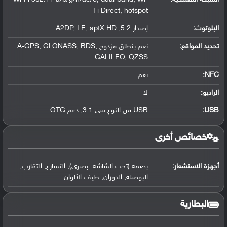
Fi Direct, hotspot
البلوتوث
:
إصدار 5.2, A2DP, LE, aptX HD
تحديد المواقع
:
نعم بنطاق مزدوج A-GPS, GLONASS, BDS,
GALILEO, QZSS
NFC
:
نعم
الراديو:
لا
USB
:
USB من النوع سي 3.1, دعم OTG
خصائص أخرى
أجهزة الاستشعار:
بصمة (تحت الشاشة، بصري), التسارع, التقارب,
البوصلة, الدوران, طيف الألوان
البطارية