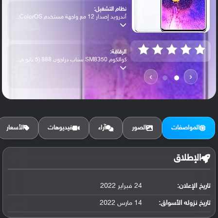
نظام التشغيل:
أندرويد إصدار 12 مع واجهة مستخدم ColorOS...
الرقاقة:
كوالكوم SM8350 سناب دراجون 888 (5 نانو م...
›
‹
الرام / التخزين:
256 جيجابايت مع 8 جيجابايت رام UFS 3.1
المواصفات
الصور
آراء
فيديوهات
الأسعار
الكاميرا الأساسية:
عدسة واسعة بدقة 50 ميجابكسل ( فتحة عدسة ...
الإطلاق
تاريخ الإعلان:
24 فبراير 2022
البطارية:
ليثيوم بوليمر سعة 4800 مللي أمبير, غير ق...
تاريخ نزوله الأسواق:
14 مارس 2022