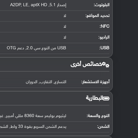
البلوتوث
:
إصدار 5.1, A2DP, LE, aptX HD
تحديد المواقع
:
لا
NFC
:
لا
الراديو:
لا
USB
:
USB من النوع سي 2.0, دعم OTG
خصائص أخرى
أجهزة الاستشعار:
التسارع, التقارب, الدوران
البطارية
النوع والسعة:
ليثيوم بوليمر سعة 8360 مللي أمبير, غير قابلة للإزالة
الشحن:
يدعم الشحن السريع بقوة 33 واط, الشحن العكسي, USB Power Delivery