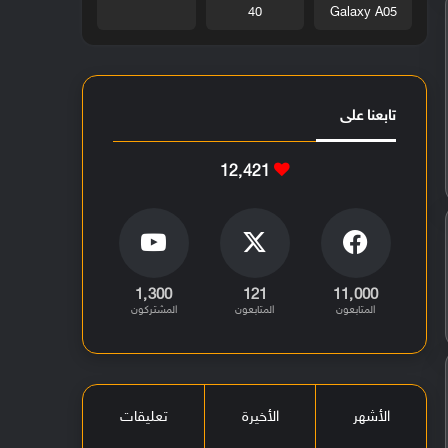
40
Galaxy A05
تابعنا على
12٬421
1٬300
121
11٬000
المتابعون
المتابعون
المشتركون
الأشهر
الأخيرة
تعليقات