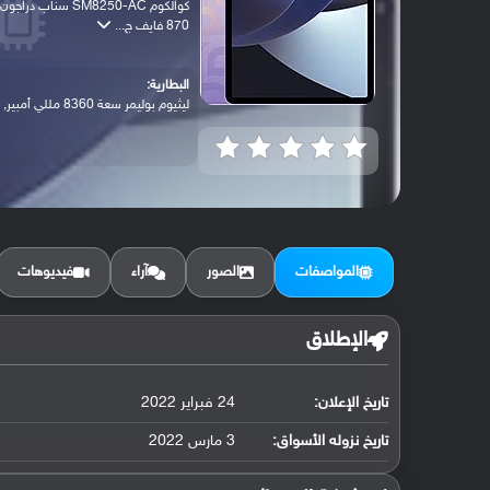
كوالكوم SM8250-AC سناب دراجون
870 فايف ج...
البطارية:
ليثيوم بوليمر سعة 8360 مللي أمبير, غير ق...
المواصفات
الصور
آراء
فيديوهات
الإطلاق
تاريخ الإعلان:
24 فبراير 2022
تاريخ نزوله الأسواق:
3 مارس 2022