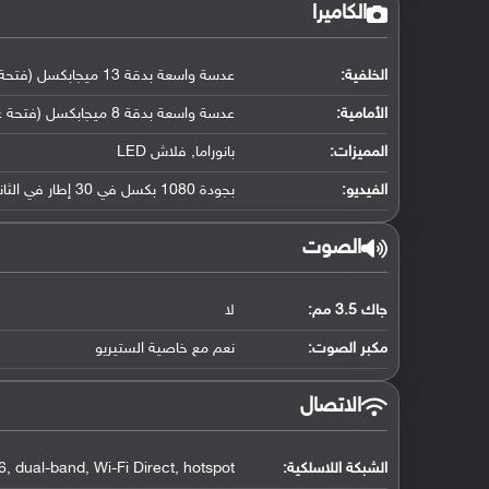
الكاميرا
الخلفية:
عدسة واسعة بدقة 13 ميجابكسل (فتحة عدسة f/2.2, حجم مستشعر ( 26 ملم), كشف تلقائي لضبط بؤرة العدسة)
الأمامية:
عدسة واسعة بدقة 8 ميجابكسل (فتحة عدسة f/2.0, حجم مستشعر ( 27 ملم ))
المميزات:
بانوراما, فلاش LED
الفيديو:
بجودة 1080 بكسل في 30 إطار في الثانية
الصوت
جاك 3.5 مم:
لا
مكبر الصوت:
نعم مع خاصية الستيريو
الاتصال
الشبكة اللاسلكية:
, dual-band, Wi-Fi Direct, hotspot