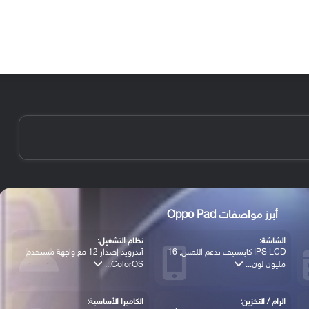
الأخبار
مقالات
الأجهزة
الأنظمة والتطبيقات
أبرز مواصفات Oppo Pad
الشاشة:
نظام التشغيل:
IPS LCD كابستيف تدعم اللمس, 16
أندرويد إصدار 12 مع واجهة مستخدم
مليون لون...
ColorOS...
الرام / التخزين:
الكاميرا الأساسية: