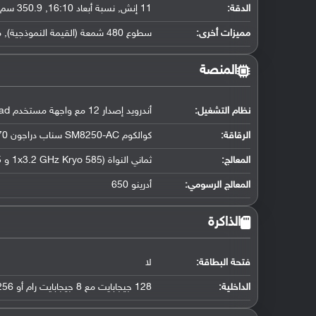
الدقة:
11 إنش, نسبة أبعاد 16:10, 350.9 سم2 (حوالي 84.9 ٪ نسبة إستحواذ الشاشة)
مميزات أخرى:
سطوع 480 شمعة (القيمة النموذجية), معدل تحديث الشاشة 120 هيرتز
المنصة
نظام التشغيل
:
أندرويد إصدار 12 مع واجهة مستخدم ColorOS for Pad
الرقاقة
:
كوالكوم SM8250-AC سناب دراجون 870 فايف جي (7 نانومتر)
المعالج
:
ثماني النواة (1x3.2 GHz Kryo 585 و 3x2.42 GHz Kryo 585 و 4x1.80 GHz Kryo 585)
المعالج الرسومي
:
أدرينو 650
الذاكرة
فتحة البطاقة:
لا
الداخلية:
128 جيجابايت مع 8 جيجابايت رام أو 256 جيجابايت مع 6 جيجابايت رام أو 256 جيجابايت مع 8 جيجابايت رام UFS 3.1