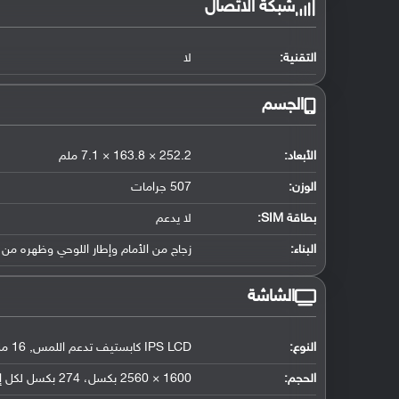
شبكة الاتصال
التقنية:
لا
الجسم
الأبعاد:
252.2 × 163.8 × 7.1 ملم
الوزن:
507 جرامات
بطاقة SIM:
لا يدعم
البناء:
زجاج من الأمام وإطار اللوحي وظهره من 
الشاشة
النوع:
IPS LCD كابستيف تدعم اللمس, 16 مليون لون
الحجم:
1600 × 2560 بكسل، 274 بكسل لكل إنش