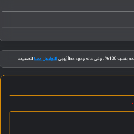
جود خطأ يُرجى
التواصل معنا
لتصحيحه.
*