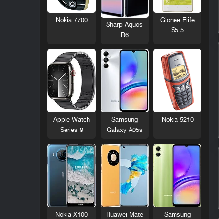
Nokia 7700
Gionee Elife
Sharp Aquos
S5.5
R6
Nokia 5210
Apple Watch
Samsung
Series 9
Galaxy A05s
Nokia X100
Huawei Mate
Samsung