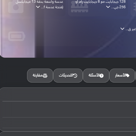
128 جيجابايت مع 8 جيجابايت رام أو
عدسة واسعة بدقة 13 ميجابكسل
256 جي...
(فتحة عدسة f...
مقارنة
الأسعار
الأسئلة
التحديثات