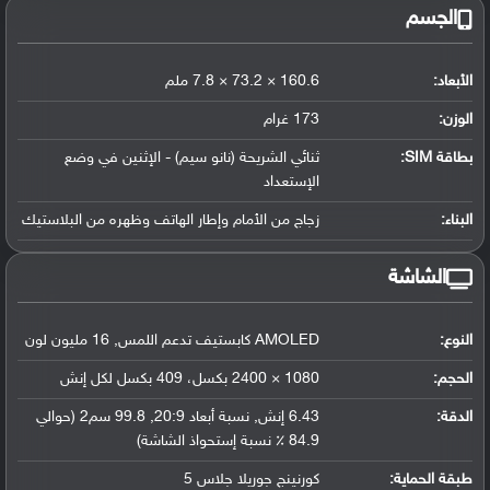
الجسم
الأبعاد:
160.6 × 73.2 × 7.8 ملم
الوزن:
173 غرام
بطاقة SIM:
ثنائي الشريحة (نانو سيم) - الإثنين في وضع
الإستعداد
البناء:
زجاج من الأمام وإطار الهاتف وظهره من البلاستيك
الشاشة
النوع:
AMOLED كابستيف تدعم اللمس, 16 مليون لون
الحجم:
1080 × 2400 بكسل، 409 بكسل لكل إنش
الدقة:
6.43 إنش, نسبة أبعاد 20:9, 99.8 سم2 (حوالي
84.9 ٪ نسبة إستحواذ الشاشة)
طبقة الحماية:
كورنينج جوريلا جلاس 5