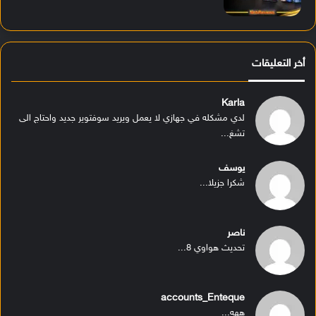
أخر التعليقات
Karla
لدي مشكله في جهازي لا يعمل ويريد سوفتوير جديد واحتاج الى
تشغ...
يوسف
شكرا جزيلا...
ناصر
تحديث هواوي 8...
accounts_Enteque
ههه...