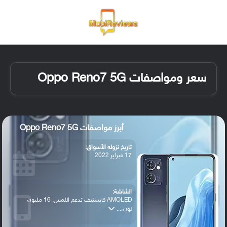
القائمة
تسجيل ا
الو
سعر ومواصفات Oppo Reno7 5G
أبرز مواصفات Oppo Reno7 5G
تاريخ نزوله الأسواق:
17 فبراير 2022
الشاشة:
AMOLED كابستيف تدعم اللمس, 16 مليون
لون،...