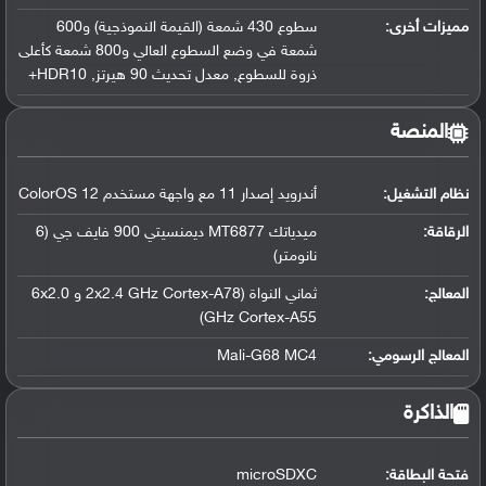
مميزات أخرى:
سطوع 430 شمعة (القيمة النموذجية) و600
شمعة في وضع السطوع العالي و800 شمعة كأعلى
ذروة للسطوع, معدل تحديث 90 هيرتز, HDR10+
المنصة
نظام التشغيل
:
أندرويد إصدار 11 مع واجهة مستخدم ColorOS 12
الرقاقة
:
ميدياتك MT6877 ديمنسيتي 900 فايف جي (6
نانومتر)
المعالج
:
ثماني النواة (2x2.4 GHz Cortex-A78 و 6x2.0
GHz Cortex-A55)
المعالج الرسومي
:
Mali-G68 MC4
الذاكرة
فتحة البطاقة:
microSDXC