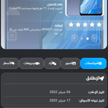
نظام التشغيل:
أندرويد إصدار 11 مع واجهة مستخدم ColorOS...
الرقاقة:
ميدياتك MT6877 ديمنسيتي 900 فايف جي (6
ن...
›
‹
الرام / التخزين:
256 جيجابايت مع 8 جيجابايت رام UFS 2.2
المواصفات
الصور
آراء
فيديوهات
الأسعار
الكاميرا الأساسية:
عدسة واسعة بدقة 64 ميجابكسل ( فتحة عدسة ...
الإطلاق
تاريخ الإعلان:
04 فبراير 2022
البطارية:
ليثيوم بوليمر سعة 4500 مللي أمبير, غير ق...
تاريخ نزوله الأسواق:
17 فبراير 2022