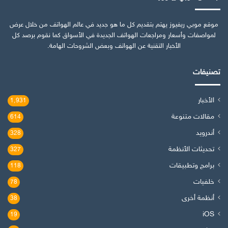
موقع موبي ريفيوز يهتم بتقديم كل ما هو جديد في عالم الهواتف من خلال عرض
لمواصفات وأسعار ومراجعات الهواتف الجديدة في الأسواق كما نقوم برصد كل
الأخبار التقنية عن الهواتف وبعض الشروحات الهامة.
تصنيفات
الأخبار
1٬931
مقالات متنوعة
614
أندرويد
328
تحديثات الأنظمة
327
برامج وتطبيقات
118
خلفيات
78
أنظمة أخرى
38
iOS
19