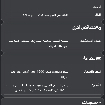
الراديو:
لا
USB
:
USB من النوع سي 2.0, دعم OTG
خصائص أخرى
أجهزة الاستشعار:
بصمة (تحت الشاشة، بصري), التسارع, التقارب,
البوصلة, الدوران
البطارية
النوع والسعة:
ليثيوم بوليمر سعة 4500 مللي أمبير, غير قابلة
للإزالة
الشحن:
يدعم الشحن السريع بقوة 65 واط - الشحن بنسبة
100% في ظرف 31 دقيقة, شحن عكسي
‏متفرقات‏