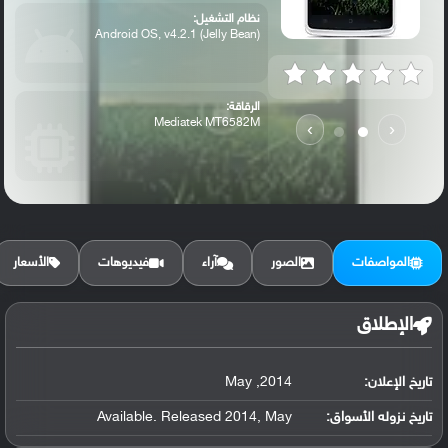
نظام التشغيل:
Android OS, v4.2.1 (Jelly Bean)
الرقاقة:
Mediatek MT6582M
›
‹
الرام / التخزين:
4 GB, 1 GB RAM
المواصفات
الصور
آراء
فيديوهات
الأسعار
الكاميرا الأساسية:
5 MP, autofocus, LED flash
الإطلاق
تاريخ الإعلان:
2014, May
تاريخ نزوله الأسواق:
Available. Released 2014, May