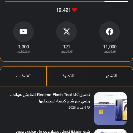
12٬421
1٬300
121
11٬000
المتابعون
المتابعون
المشتركون
الأشهر
الأخيرة
تعليقات
تحميل أداة Realme Flash Tool لتفليش هواتف
ريلمي مع شرح كيفية استخدامها
8 فبراير 2026
شرح طريقة تخطي حساب جوجل هواوي بدون