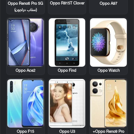
Oppo R815T Clover
Oppo Reno6 Pro 5G
Oppo A97
(سناب دراجون)
Oppo Find
Oppo Ace2
Oppo Watch
Oppo F15
Oppo U3
Oppo Reno9 Pro+