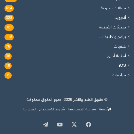
مقالات متنوعة
614
أندرويد
328
تحديثات الأنظمة
327
برامج وتطبيقات
118
خلفيات
78
أنظمة أخرى
38
iOS
19
مراجعات
6
© حقوق الطبع والنشر 2026, جميع الحقوق محفوظة
الرئيسية
سياسة الخصوصية
شروط الاستخدام
اتصل بنا
‫X
فيسبوك
‫YouTube
تيلقرام