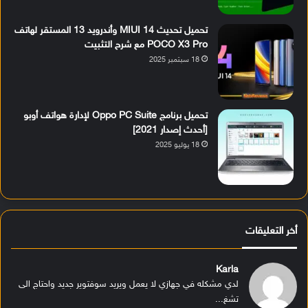
تحميل تحديث MIUI 14 وأندرويد 13 المستقر لهاتف
POCO X3 Pro مع شرح التثبيت
18 سبتمبر 2025
تحميل برنامج Oppo PC Suite لإدارة هواتف أوبو
[أحدث إصدار 2021]
18 يوليو 2025
أخر التعليقات
Karla
لدي مشكله في جهازي لا يعمل ويريد سوفتوير جديد واحتاج الى
تشغ...