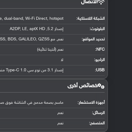
الاتصال
الشبكة اللاسلكية:
, dual-band, Wi-Fi Direct, hotspot
البلوتوث
:
إصدار 5.2, A2DP, LE, aptX HD
تحديد المواقع
:
نعم, مع dual-band A-GPS, GLONASS, BDS, GALILEO, QZSS
NFC
:
نعم (أنتينا ثنائية)
الراديو:
لا
USB
:
إصدار 3.1 من نوع سي Type-C 1.0 منفذ ذو جهتين, مع دعم OTG
خصائص أخرى
أجهزة الاستشعار:
ماسح بصمة مدمج في الشاشة فوق صوتي, ا
الرسائل:
نعم
المتصفح:
نعم