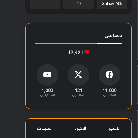
40
Galaxy A05
تابعنا على
12٬421
1٬300
121
11٬000
المتابعون
المتابعون
المشتركون
الأشهر
الأخيرة
تعليقات