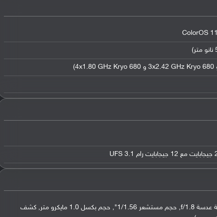
عدسة واسعة بدقة 50 ميجابكسل ( فتحة عدسة f/1.8, حجم مستشعر 1/1.56", حجم بكسل 1.0 مايكرو متر, كشف