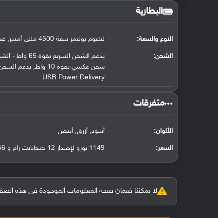
البطارية
النوع والسعة:
ليثيوم بوليمر سعة 4500 مللي أمبير, غير قابلة للإزالة
الشحن:
USB Power Delivery
‏متفرقات‏
الألوان:
أسود, أزرق, أبيض
السعر:
1149 يورو لإصدار 12 جيجابايت رام و 256 جيجابايت سعة تخزين
لا يمكننا ضمان صحة المعلومات الموجودة في هذه الصفحة بنسبة 100%، وفي حالة و