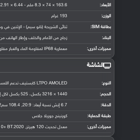
الأبعاد:
163.6 × 74 × 8.3 ملم - 6.44 × 2.91 × 0.33 إنش
الوزن:
193 غرام
بطاقة SIM:
ثنائي الشريحة (نانو سيم) - الإثنين في و
البناء:
زجاج من الأمام والخلف وإطار الهاتف من 
مميزات أخرى:
معمارية IP68 لمقاومة الماء والغبار مقاومة الماء تصل لعمق 1.5 متر لمدة نصف ساعة
الشاشة
النوع:
LTPO AMOLED كابستيف تدعم اللمس, مليار لون
الحجم:
1440 × 3216 بكسل، 525 بكسل لكل إنش
الدقة:
6.7 إنش نسبة أيعاد: 20:9, 108.4 سم2 (حوالي 89.6 ٪ نسبة إستحواذ الشاشة)
طبقة الحماية:
كورنينج جوريلا جلاس
مميزات أخرى:
معدل تحديث 120 هيرتز, HDR10+ BT.2020, نسبة سطوع 500 nits, أقصى سطوع 1300 nits