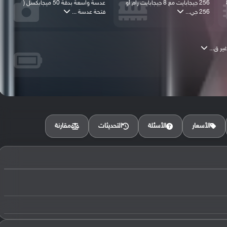
888
256 جيجابايت مع 8 جيجابايت رام أو
عدسة واسعة بدقة 50 ميجابكسل (
256 جي...
فتحة عدسة ...
مقارنة
الأسعار
الأسئلة
التحديثات