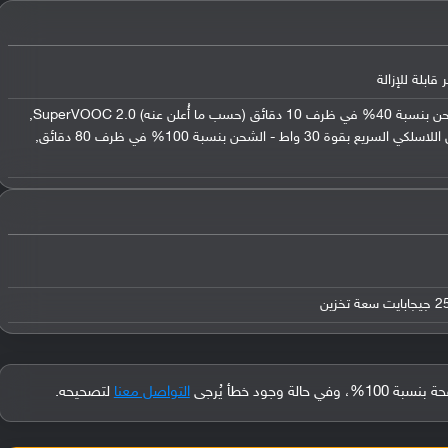
يدعم الشحن السريع بقوة 65 واط - الشحن بنسبة 40% في ظرف 10 دقائق (حسب ما أُعلن عنه) SuperVOOC 2.0,
شحن عكسي بقوة 10 واط, يدعم الشحن اللاسلكي السريع بقوة 30 واط - الشحن بنسبة 100% في ظرف 80 دقائق,
جود خطأ يُرجى
التواصل معنا
لتصحيحه.