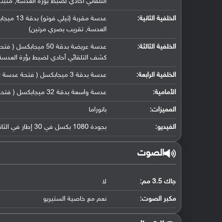
التلقائي أحادي لضبط بؤرة العدسة, مثب
الخلفية الثانية:
العدسة, تقريب بصري مرتين)
الخلفية الثالثة:
كشف التلقائي أحادي لضبط بؤرة العدسة
الخلفية الرابعة:
عدسة بدقة 3 ميجابكسل ( فتحة عدسة f/3.0, كاميرا ماكرو مخصصة)
الأمامية:
عدسة واسعة بدقة 32 ميجابكسل ( فتحة عدسة f/2.4, حجم مستشعر 1/2.8" ( 26 ملم ), حجم بكسل 0.8 مايكرو متر)
المميزات:
بانوراما
الفيديو:
بجودة 1080 بكسل في 30 إطار في الثانية
الصوت
جاك 3.5 مم:
لا
مكبر الصوت:
نعم مع خاصية الستيريو