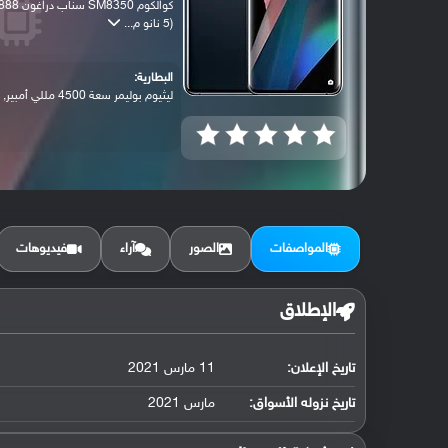
كوالكوم SM8350 سناب دراغون 
(5 نانو م...
البطارية:
ليثيوم بوليمر سعة 4500 مللي أمبير, غير ق...
المواصفات
الصور
آراء
فيديوهات
الإطلاق
تاريخ الإعلان:
11 مارس 2021
تاريخ نزوله الأسواق:
مارس 2021