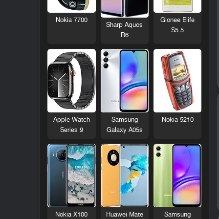
Nokia 7700
Gionee Elife
Sharp Aquos
S5.5
R6
Nokia 5210
Apple Watch
Samsung
Series 9
Galaxy A05s
Nokia X100
Huawei Mate
Samsung