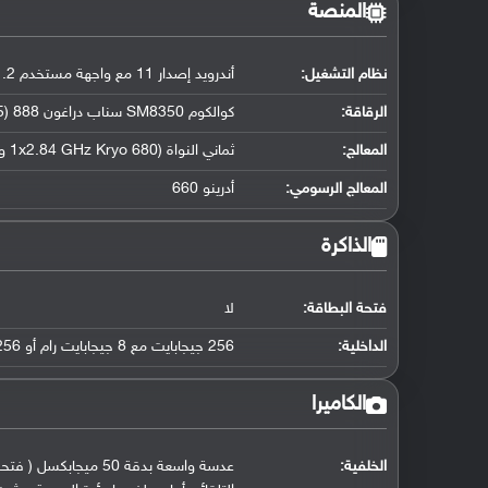
المنصة
نظام التشغيل
:
أندرويد إصدار 11 مع واجهة مستخدم ColorOS 11.2
الرقاقة
:
كوالكوم SM8350 سناب دراغون 888 (5 نانو متر)
المعالج
:
ثماني النواة (1x2.84 GHz Kryo 680 و 3x2.42 GHz Kryo 680 و 4x1.80 GHz Kryo 680)
المعالج الرسومي
:
أدرينو 660
الذاكرة
فتحة البطاقة:
لا
الداخلية:
256 جيجابايت مع 8 جيجابايت رام أو 256 جيجابايت مع 12 جيجابايت رام UFS 3.1
الكاميرا
الخلفية: