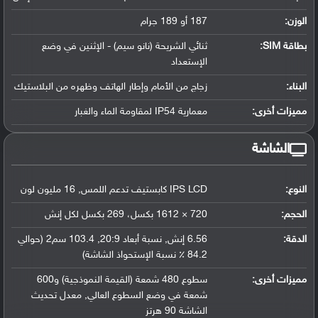
الوزن:
187 أو 189 جرام
بطاقة SIM:
ثنائي الشريحة (نانو سيم) - الإثنين في وضع
الإستعداد
البناء:
زجاج من الأمام وإطار الهاتف وظهره من البلاستيك
مميزات أخرى:
معمارية IP54 لمقاومة الماء والغبار
الشاشة
النوع:
IPS LCD كابستيف تدعم اللمس, 16 مليون لون
الحجم:
720 × 1612 بكسل، 269 بكسل لكل إنش
الدقة:
6.56 إنش, نسبة أبعاد 20:9, 103.4 سم2 (حوالي
84.2 ٪ نسبة الإستحواذ الشاشة)
مميزات أخرى:
سطوع 480 شمعة (القيمة النموذجية) و600
شمعة في وضع السطوع العالي, معدل تحديث
الشاشة 90 هرتز