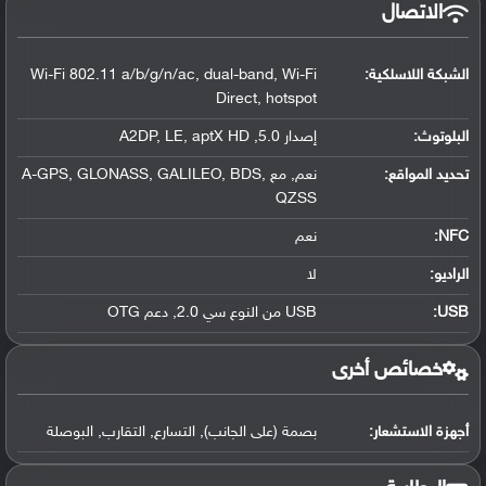
الاتصال
الشبكة اللاسلكية:
Wi-Fi 802.11 a/b/g/n/ac, dual-band, Wi-Fi
Direct, hotspot
البلوتوث
:
إصدار 5.0, A2DP, LE, aptX HD
تحديد المواقع
:
نعم, مع A-GPS, GLONASS, GALILEO, BDS,
QZSS
NFC
:
نعم
الراديو:
لا
USB
:
USB من النوع سي 2.0, دعم OTG
خصائص أخرى
أجهزة الاستشعار:
بصمة (على الجانب), التسارع, التقارب, البوصلة