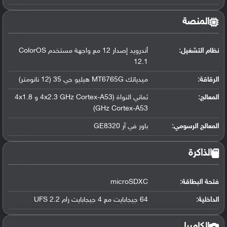
المنصة
نظام التشغيل
:
أندرويد إصدار 12 مع واجهة مستخدم ColorOS
12.1
الرقاقة
:
ميدياتك MT6765G هيليو جي 35 (12 نانومتر)
المعالج
:
ثماني النواة (4x2.3 GHz Cortex-A53 و 4x1.8
GHz Cortex-A53)
المعالج الرسومي
:
باور في آر GE8320
الذاكرة
فتحة البطاقة:
microSDXC
الداخلية:
64 جيجابايت مع 4 جيجابايت رام UFS 2.2
الكاميرا