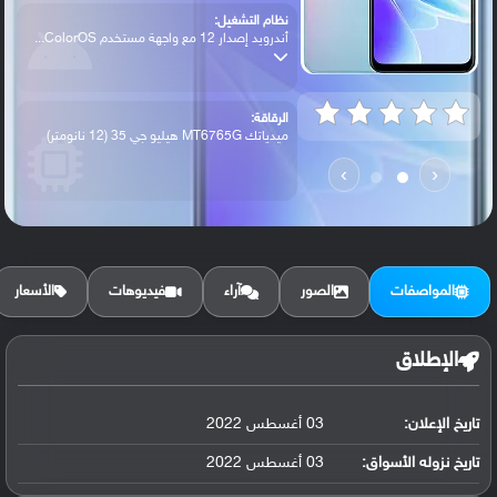
نظام التشغيل:
أندرويد إصدار 12 مع واجهة مستخدم ColorOS...
الرقاقة:
ميدياتك MT6765G هيليو جي 35 (12 نانومتر)
›
‹
الرام / التخزين:
64 جيجابايت مع 4 جيجابايت رام UFS 2.2
المواصفات
الصور
آراء
فيديوهات
الأسعار
الكاميرا الأساسية:
عدسة واسعة بدقة 50 ميجابكسل (فتحة عدسة f...
الإطلاق
تاريخ الإعلان:
03 أغسطس 2022
البطارية:
ليثيوم بوليمر سعة 5000 مللي أمبير, غير ق...
تاريخ نزوله الأسواق:
03 أغسطس 2022