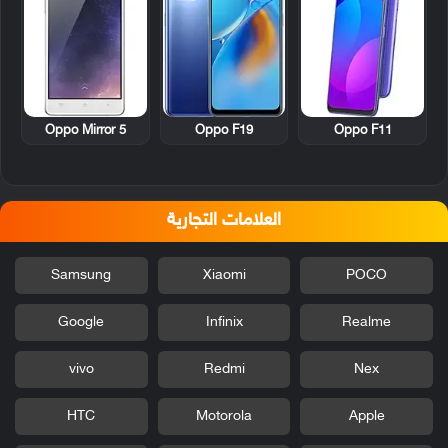
Oppo Mirror 5
Oppo F19
Oppo F11
العلامات التجارية
Samsung
Xiaomi
POCO
Google
Infinix
Realme
vivo
Redmi
Nex
HTC
Motorola
Apple