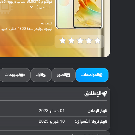
كوالكوم SM6375 سناب دراجون 
فايف جي (...
البطارية:
ليثيوم بوليمر سعة 4800 مللي أمبير, غير ق...
المواصفات
الصور
آراء
فيديوهات
الإطلاق
تاريخ الإعلان:
01 فبراير 2023
تاريخ نزوله الأسواق:
10 فبراير 2023