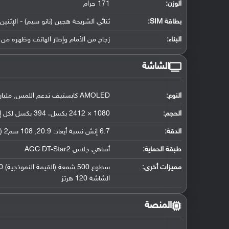
الوزن:
171 جرام
بطاقة SIM:
ثنائي الشريحة هجين (نانو سيم) - الإثني
البناء:
زجاج من الأمام وإطار الهاتف وظهره من 
الشاشة
النوع:
AMOLED كابستيف تدعم اللمس, مليار لون
الحجم:
1080 × 2412 بكسل، 394 بكسل لكل إنش
الدقة:
6.7 إنش نسبة أيعاد: 20:9, 108 سم2 (حوالي 89.6 ٪ نسبة إستحواذ الشاشة)
طبقة الحماية:
أساهي جلاس AGC DT-Star2
مميزات أخرى:
الشاشة 120 هرتز
المنصة