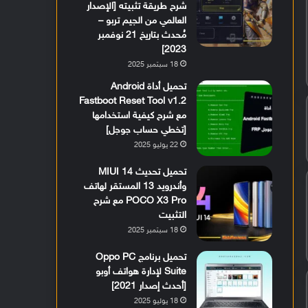
شرح طريقة تثبيته [الإصدار
العالمي من الجيم تربو –
مُحدث بتاريخ 21 نوفمبر
2023]
18 سبتمبر 2025
تحميل أداة Android
Fastboot Reset Tool v1.2
مع شرح كيفية استخدامها
[تخطي حساب جوجل]
22 يوليو 2025
تحميل تحديث MIUI 14
وأندرويد 13 المستقر لهاتف
POCO X3 Pro مع شرح
التثبيت
18 سبتمبر 2025
تحميل برنامج Oppo PC
Suite لإدارة هواتف أوبو
[أحدث إصدار 2021]
18 يوليو 2025