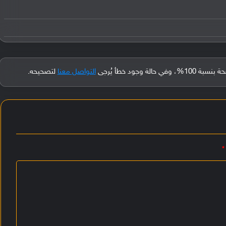
جود خطأ يُرجى
التواصل معنا
لتصحيحه.
*