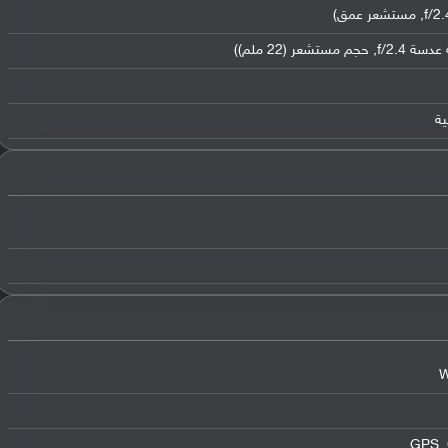
W
GPS,