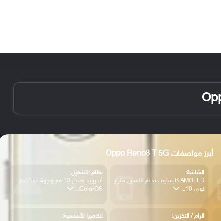
الأخبار
مقالات
الأجهزة
الأنظمة والتطبيقات
أبرز مواصفات Oppo Reno8 T 5G
الشاشة:
نظام التشغيل:
AMOLED كابستيف تدعم اللمس, مليار
أندرويد إصدار 13 مع واجهة مستخدم
لون، 10...
ColorOS...
الرام / التخزين:
الكاميرا الأساسية: