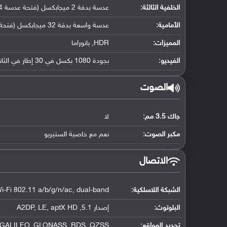
الخلفية الثالثة:
عدسة بدقة 2 ميجابكسل (فتحة عدسة f/2.4, مستشعر عمق)
الأمامية:
عدسة واسعة بدقة 32 ميجابكسل (فتحة عدسة f/2.4, حجم مستشعر (22 ملم))
المميزات:
HDR, بانوراما
الفيديو:
بجودة 1080 بكسل في 30 إطار في الثانية
الصوت
جاك 3.5 مم:
لا
مكبر الصوت:
نعم مع خاصية الستيريو
الاتصال
الشبكة اللاسلكية:
i-Fi 802.11 a/b/g/n/ac, dual-band
البلوتوث
:
إصدار 5.1, A2DP, LE, aptX HD
تحديد المواقع
:
 GALILEO, GLONASS, BDS, QZSS