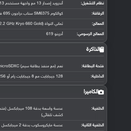
نظام التشغيل
:
أندرويد إصدار 13 مع واجهة مستخدم ColorOS 13
الرقاقة
:
كوالكوم SM6375 سناب دراجون 695 فايف جي (6 نانومتر)
المعالج
:
ثماني النواة (2x2.2 GHz Kryo 660 Gold و 6x1.7 GHz Kryo 660 Silver)
المعالج الرسومي
:
أدرينو 619
الذاكرة
فتحة البطاقة:
نعم (مع منفذ بطاقة سيم) microSDXC
الداخلية:
128 جيجابايت مع 8 جيجابايت رام أو 256 جيجابايت مع 8 جيجابايت رام UFS 2.2
الكاميرا
الخلفية:
كشف تلقائي)
الخلفية الثانية:
عدسة مايكروسكوب بدقة 2 ميجابكسل (فتحة عدسة f/3.3)