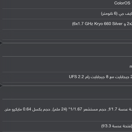
عدسة واسعة بدقة 108 ميجابكسل (فتحة عدسة f/1.7, حجم مستشعر 1/1.67" (24 ملم), حجم بكسل 0.64 مايكرو متر,