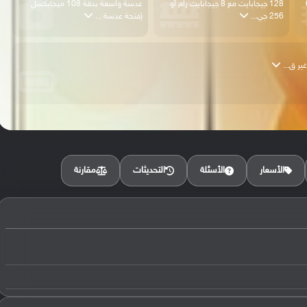
695
128 جيجابايت مع 8 جيجابايت رام أو
عدسة واسعة بدقة 108 ميجابكسل
256 جي...
(فتحة عدسة ...
مقارنة
الأسعار
الأسئلة
التحديثات