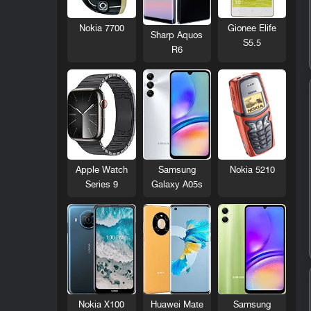
Nokia 7700
Gionee Elife
Sharp Aquos
S5.5
R6
Nokia 5210
Apple Watch
Samsung
Series 9
Galaxy A05s
Nokia X100
Huawei Mate
Samsung