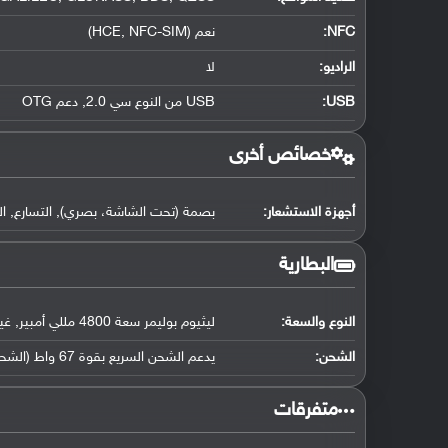
NFC
:
نعم (HCE, NFC-SIM)
الراديو:
لا
USB
:
USB من النوع سي 2.0, دعم OTG
خصائص أخرى
أجهزة الاستشعار:
بصمة (تحت الشاشة، بصري), التسارع, الت
البطارية
النوع والسعة:
ليثيوم بوليمر سعة 4800 مللي أمبير, غير قابلة للإزالة
الشحن:
يدعم الشحن السريع بقوة 67 واط (الشحن بنسبة 100% في ظرف 44 دقيقة)(حسب ما أعلن عنه), شحن عكسي
‏متفرقات‏