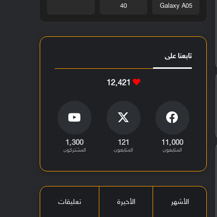
40
Galaxy A05
تابعنا على
12٬421
1٬300
121
11٬000
المتابعون
المتابعون
المشتركون
الأشهر
الأخيرة
تعليقات