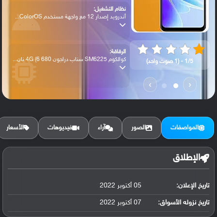
نظام التشغيل:
أندرويد إصدار 12 مع واجهة مستخدم ColorOS...
الرقاقة:
كوالكوم SM6225 سناب دراجون 680 4G (6 نان...
1/5 - (1 صوت واحد)
›
‹
الرام / التخزين:
128 جيجابايت مع 8 جيجابايت رام UFS 2.2
المواصفات
الصور
آراء
فيديوهات
الأسعار
الكاميرا الأساسية:
عدسة واسعة بدقة 50 ميجابكسل (فتحة عدسة f...
الإطلاق
البطارية:
تاريخ الإعلان:
05 أكتوبر 2022
ليثيوم بوليمر سعة 5000 مللي أمبير, غير ق...
تاريخ نزوله الأسواق:
07 أكتوبر 2022