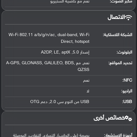
مكبر الصوت:
نعم مع خاصية الستيريو
الاتصال
الشبكة اللاسلكية:
Wi-Fi 802.11 a/b/g/n/ac, dual-band, Wi-Fi
Direct, hotspot
البلوتوث
:
إصدار 5.0, A2DP, LE, aptX
تحديد المواقع
:
نعم, مع A-GPS, GLONASS, GALILEO, BDS,
QZSS
NFC
:
نعم
الراديو:
لا
USB
:
USB من النوع سي 2.0, دعم OTG
خصائص أخرى
أجهزة الاستشعار:
بصمة (على الجانب), التسارع, التقارب, البوصلة