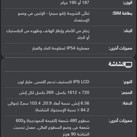
الوزن:
187 أو 190 جرام
بطاقة SIM:
ثنائي الشريحة (نانو سيم) - الإثنين في وضع
الإستعداد
البناء:
زجاج من الأمام وإطار الهاتف وظهره من البلاستيك
أو الجلد
مميزات أخرى:
معمارية IP54 لمقاومة الماء والغبار
الشاشة
النوع:
IPS LCD كابستيف تدعم اللمس, مليار لون
الحجم:
720 × 1612 بكسل، 269 بكسل لكل إنش
الدقة:
6.56 إنش, نسبة أبعاد 20:9, 103.4 سم2 (حوالي
84.2 ٪ نسبة الإستحواذ الشاشة)
مميزات أخرى:
سطوع 480 شمعة (القيمة النموذجية) و600
شمعة في وضع السطوع العالي, معدل تحديث
الشاشة 90 هرتز