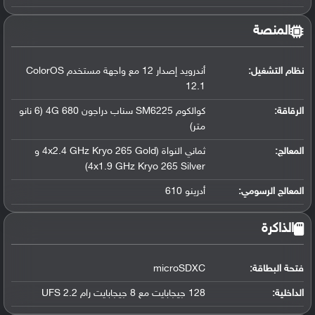
المنصة
نظام التشغيل
:
أندرويد إصدار 12 مع واجهة مستخدم ColorOS
12.1
الرقاقة
:
كوالكوم SM6225 سناب دراجون 680 4G (6 نانو
متر)
المعالج
:
ثماني النواة (4x2.4 GHz Kryo 265 Gold و
4x1.9 GHz Kryo 265 Silver)
المعالج الرسومي
:
أدرينو 610
الذاكرة
فتحة البطاقة:
microSDXC
الداخلية:
128 جيجابايت مع 8 جيجابايت رام UFS 2.2