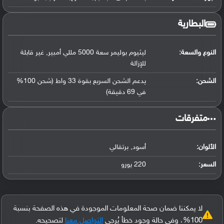
البطارية
النوع والسعة:
ليثيوم بوليمر سعة 5000 مللي أمبير, غير قابلة
للإزالة
الشحن:
يدعم الشحن السريع بقوة 33 واط (شحن 100%
في 69 دقيقة)
‏متفرقات‏
الألوان:
أسود, برتقالي
السعر:
220 يورو
لا يمكننا ضمان صحة المعلومات الموجودة في هذه الصفحة بنسبة
100%، وفي حالة وجود خطأ يُرجى
التواصل معنا
لتصحيحه.