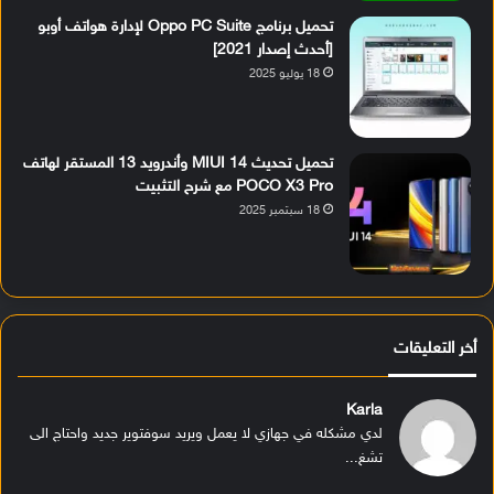
تحميل برنامج Oppo PC Suite لإدارة هواتف أوبو
[أحدث إصدار 2021]
18 يوليو 2025
تحميل تحديث MIUI 14 وأندرويد 13 المستقر لهاتف
POCO X3 Pro مع شرح التثبيت
18 سبتمبر 2025
أخر التعليقات
Karla
لدي مشكله في جهازي لا يعمل ويريد سوفتوير جديد واحتاج الى
تشغ...