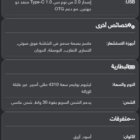
USB
:
إصدار 2.0 من نوع سي Type-C 1.0 منفذ ذو
جهتين, مع دعم OTG
خصائص أخرى
أجهزة الاستشعار:
ماسح بصمة مدمج في الشاشة فوق صوتي,
التسارع, التقارب, البوصلة, الدوران
البطارية
النوع والسعة:
ليثيوم بوليمر سعة 4310 مللي أمبير, غير قابلة
للإزالة
الشحن:
يدعم الشحن السريع بقوة 30 واط, شحن عكسي
‏متفرقات‏
الألوان:
أسود, أزرق