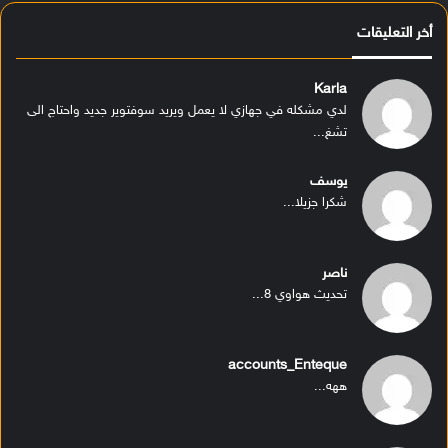
أخر التعليقات
Karla
لدي مشكله في جهازي لا يعمل ويريد سوفتوير جديد واحتاج الى
تشغ...
يوسف
شكرا جزيلا...
ناصر
تحديث هواوي 8...
accounts_Enteque
ههه...