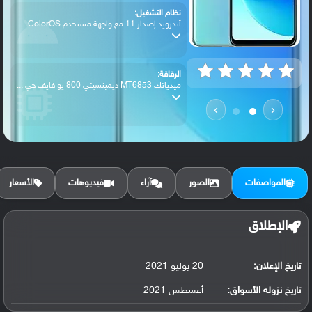
نظام التشغيل:
أندرويد إصدار 11 مع واجهة مستخدم ColorOS...
الرقاقة:
ميدياتك MT6853 ديمينسيتي 800 يو فايف جي ...
›
‹
الرام / التخزين:
128 جيجابايت مع 8 جيجابايت رام أو256 جيج...
المواصفات
الصور
آراء
فيديوهات
الأسعار
الكاميرا الأساسية:
عدسة واسعة بدقة 64 ميجابكسل ( فتحة عدسة ...
الإطلاق
تاريخ الإعلان:
20 يوليو 2021
البطارية:
ليثيوم بوليمر سعة 4310 مللي أمبير, غير ق...
تاريخ نزوله الأسواق:
أغسطس 2021