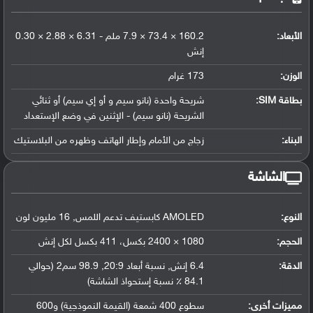
الأبعاد:
160.2 × 73.4 × 7.9 ملم - 6.31 × 2.88 × 0.30
إنش
الوزن:
173 غرام
بطاقة SIM:
شريحة واحدة (نانو سيم و أو إي سيم) أو ثنائي
الشريحة (نانو سيم) - الإثنين في وضع الإستعداد
البناء:
زجاج من الأمام وإطار الهاتف وظهره من البلاستيك
الشاشة
النوع:
AMOLED كابستيف تدعم اللمس, 16 مليون لون
الحجم:
1080 × 2400 بكسل، 411 بكسل لكل إنش
الدقة:
6.4 إنش, نسبة أبعاد 20:9, 98.9 سم2 (حوالي
84.1 ٪ نسبة إستحواذ الشاشة)
مميزات أخرى:
سطوع 400 شمعة (القيمة النموذجية) و600