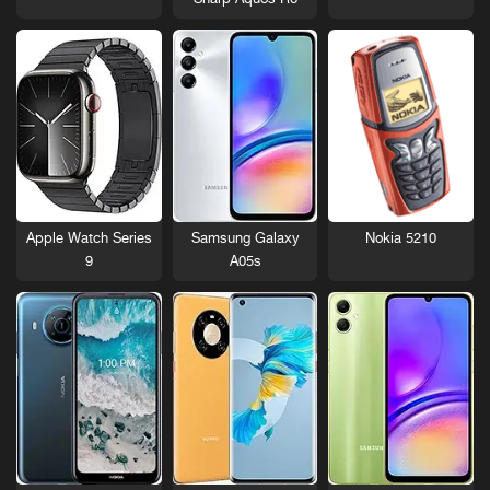
Sharp Aquos R6
Nokia 5210
Apple Watch Series
Samsung Galaxy
9
A05s