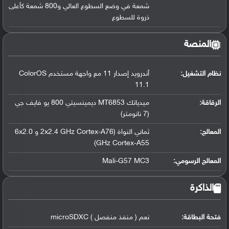
شمعة في وضع السطوع العالي و800 شمعة كأعلى
ذروة للسطوع
المنصة
نظام التشغيل
:
أندرويد إصدار 11 مع واجهة مستخدم ColorOS
11.1
الرقاقة
:
ميدياتك MT6853 ديمينسيتي 800 يو فايف جي
(7 نانومتر)
المعالج
:
ثماني النواة (2x2.4 GHz Cortex-A76 و 6x2.0
GHz Cortex-A55)
المعالج الرسومي
:
Mali-G57 MC3
الذاكرة
فتحة البطاقة:
نعم ( منفذ منفصل ) microSDXC