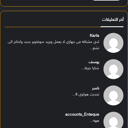
أخر التعليقات
Karla
لدي مشكله في جهازي لا يعمل ويريد سوفتوير جديد واحتاج الى
تشغ...
يوسف
شكرا جزيلا...
ناصر
تحديث هواوي 8...
accounts_Enteque
ههه...