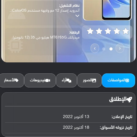
نظام التشغيل:
أندرويد إصدار 12 مع واجهة مستخدم ColorOS...
الرقاقة:
ميدياتك MT6765G هيليو جي 35 (12 نانومتر)
›
‹
الرام / التخزين:
64 جيجابايت مع 3 جيجابايت رام eMMC 5.1
المواصفات
الصور
آراء
فيديوهات
الأسعار
الكاميرا الأساسية:
عدسة واسعة بدقة 8 ميجابكسل (كشف تلقائي ل...
الإطلاق
تاريخ الإعلان:
13 أكتوبر 2022
البطارية:
ليثيوم بوليمر سعة 5000 مللي أمبير, غير ق...
تاريخ نزوله الأسواق:
18 أكتوبر 2022