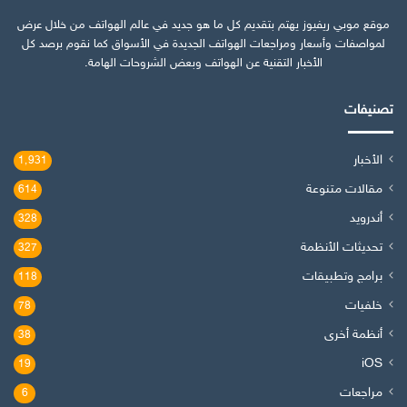
موقع موبي ريفيوز يهتم بتقديم كل ما هو جديد في عالم الهواتف من خلال عرض
لمواصفات وأسعار ومراجعات الهواتف الجديدة في الأسواق كما نقوم برصد كل
الأخبار التقنية عن الهواتف وبعض الشروحات الهامة.
تصنيفات
الأخبار
1٬931
مقالات متنوعة
614
أندرويد
328
تحديثات الأنظمة
327
برامج وتطبيقات
118
خلفيات
78
أنظمة أخرى
38
iOS
19
مراجعات
6