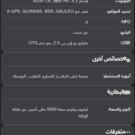
البلوتوث
:
إصدار 5.3, A2DP, LE, aptX HD
تحديد المواقع
:
نعم, مع A-GPS, GLONASS, BDS, GALILEO
NFC
:
لا
الراديو:
غير محدد
USB
:
مايكرو يو إس بي 2.0, مع دعم OTG
خصائص أخرى
أجهزة الاستشعار:
بصمة (على الجانب), التسارع, التقارب, البوصلة
البطارية
النوع والسعة:
ليثيوم بوليمر سعة 5000 مللي أمبير, غير قابلة
للإزالة
‏متفرقات‏