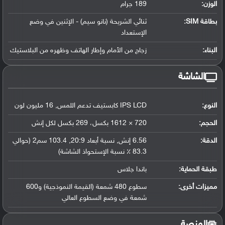
الوزن:
189 جرام
بطاقة SIM:
ثنائي الشريحة (نانو سيم) - الإثنين في وضع
الإستعداد
البناء:
زجاج من الأمام وإطار الهاتف وظهره من البلاستيك
الشاشة
النوع:
IPS LCD كابستيف تدعم اللمس, 16 مليون لون
الحجم:
720 × 1612 بكسل، 269 بكسل لكل إنش
الدقة:
6.56 إنش, نسبة أبعاد 20:9, 103.4 سم2 (حوالي
83.3 ٪ نسبة الإستحواذ الشاشة)
طبقة الحماية:
باندا جلاس
مميزات أخرى:
سطوع 480 شمعة (القيمة النموذجية) و600
شمعة في وضع السطوع العالي
المنصة