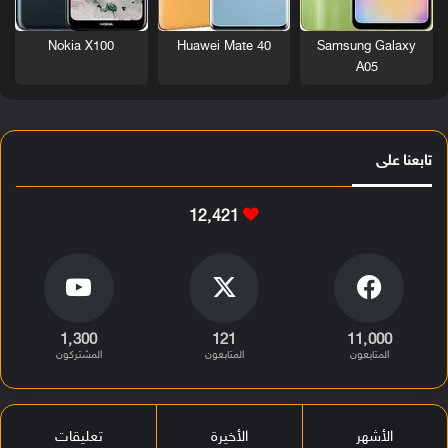
Nokia X100
Huawei Mate 40
Samsung Galaxy
A05
تابعنا على
12٬421
1٬300
121
11٬000
المتابعون
المتابعون
المشتركون
الأشهر
الأخيرة
تعليقات