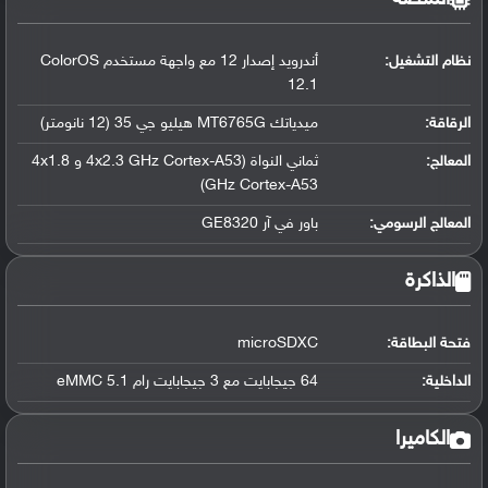
نظام التشغيل
:
أندرويد إصدار 12 مع واجهة مستخدم ColorOS
12.1
الرقاقة
:
ميدياتك MT6765G هيليو جي 35 (12 نانومتر)
المعالج
:
ثماني النواة (4x2.3 GHz Cortex-A53 و 4x1.8
GHz Cortex-A53)
المعالج الرسومي
:
باور في آر GE8320
الذاكرة
فتحة البطاقة:
microSDXC
الداخلية:
64 جيجابايت مع 3 جيجابايت رام eMMC 5.1
الكاميرا