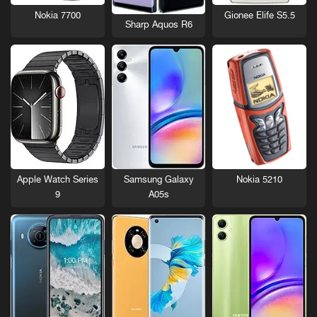
Nokia 7700
Gionee Elife S5.5
Sharp Aquos R6
Nokia 5210
Apple Watch Series
Samsung Galaxy
9
A05s