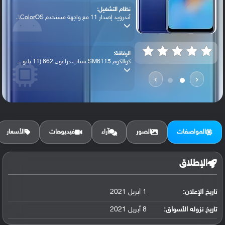
نظام التشغيل:
أندرويد إصدار 11 مع واجهة مستخدم ColorOS...
الرقاقة:
كوالكوم SM6115 سناب دراغون 662 (11 نانو ...
›
‹
الرام / التخزين:
128 جيجابايت مع 6 جيجابايت رام
المواصفات
الصور
آراء
فيديوهات
الأسعار
الكاميرا الأساسية:
عدسة واسعة بدقة 48 ميجابكسل ( فتحة عدسة ...
الإطلاق
تاريخ الإعلان:
1 أبريل 2021
البطارية:
ليثيوم بوليمر سعة 5000 مللي أمبير, غير ق...
تاريخ نزوله الأسواق:
8 أبريل 2021