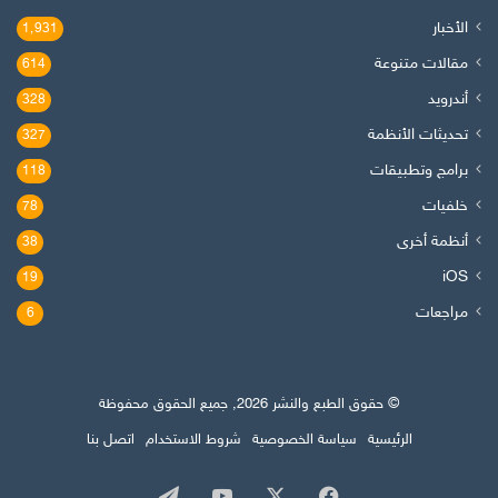
الأخبار
1٬931
مقالات متنوعة
614
أندرويد
328
تحديثات الأنظمة
327
برامج وتطبيقات
118
خلفيات
78
أنظمة أخرى
38
iOS
19
مراجعات
6
© حقوق الطبع والنشر 2026, جميع الحقوق محفوظة
الرئيسية
سياسة الخصوصية
شروط الاستخدام
اتصل بنا
‫X
فيسبوك
‫YouTube
تيلقرام