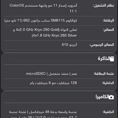
نظام التشغيل
:
أندرويد إصدار 11 مع واجهة مستخدم ColorOS
11.1
الرقاقة
:
كوالكوم SM6115 سناب دراغون 662 (11 نانو متر)
المعالج
:
ثماني النواة (4x2.0 GHz Kryo 260 Gold و
4x1.8 GHz Kryo 260 Silver)
المعالج الرسومي
:
أدرينو 610
الذاكرة
فتحة البطاقة:
نعم ( منفذ منفصل ) microSDXC
الداخلية:
128 جيجابايت مع 6 جيجابايت رام
الكاميرا
الخلفية:
عدسة واسعة بدقة 48 ميجابكسل ( فتحة عدسة
f/1.7, حجم مستشعر 1/2.0" ( 26 ملم ), حجم