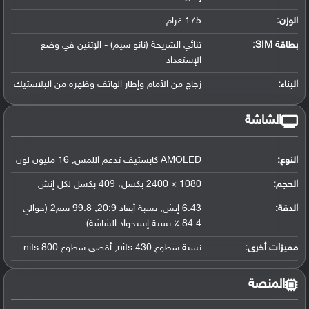
الوزن:
175 غرام
بطاقة SIM:
ثنائي الشريحة (نانو سيم) - الإثنين في وضع
الإستعداد
البناء:
زجاج من الأمام وإطار الهاتف وظهره من البلاستيك
الشاشة
النوع:
AMOLED كابستيف تدعم اللمس, 16 مليون لون
الحجم:
1080 × 2400 بكسل، 409 بكسل لكل إنش
الدقة:
6.43 إنش, نسبة أبعاد 20:9, 99.8 سم2 (حوالي
84.4 ٪ نسبة إستحواذ الشاشة)
مميزات أخرى:
نسبة سطوع 430 nits, أقصى سطوع 800 nits
المنصة