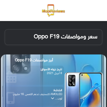
القائمة
تسجيل ا
الو
سعر ومواصفات Oppo F19
أبرز مواصفات Oppo F19
تاريخ نزوله الأسواق:
8 أبريل 2021
الشاشة:
AMOLED كابستيف تدعم اللمس, 16 مليون
لون،...