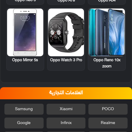
Oppo Neo 3
Oppo A78
Oppo A54
Oppo Mirror 5s
Oppo Watch 3 Pro
Oppo Reno 10x
zoom
العلامات التجارية
Samsung
Xiaomi
POCO
Google
Infinix
Realme