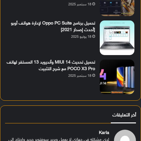
18 سبتمبر 2025
تحميل برنامج Oppo PC Suite لإدارة هواتف أوبو
[أحدث إصدار 2021]
18 يوليو 2025
تحميل تحديث MIUI 14 وأندرويد 13 المستقر لهاتف
POCO X3 Pro مع شرح التثبيت
18 سبتمبر 2025
أخر التعليقات
Karla
لدي مشكله في جهازي لا يعمل ويريد سوفتوير جديد واحتاج الى