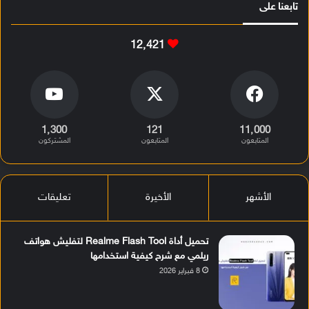
تابعنا على
12٬421
1٬300
121
11٬000
المتابعون
المتابعون
المشتركون
الأشهر
الأخيرة
تعليقات
تحميل أداة Realme Flash Tool لتفليش هواتف
ريلمي مع شرح كيفية استخدامها
8 فبراير 2026