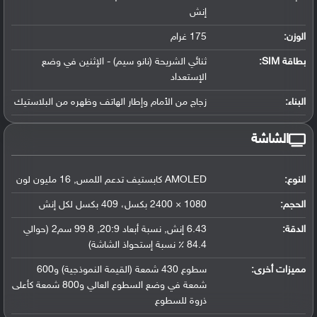
إنش
الوزن:
175 غرام
بطاقة SIM:
ثنائي الشريحة (نانو سيم) - الإثنين في وضع
الإستعداد
البناء:
زجاج من الأمام وإطار الهاتف وظهره من البلاستيك
الشاشة
النوع:
AMOLED كابستيف تدعم اللمس, 16 مليون لون
الحجم:
1080 × 2400 بكسل، 409 بكسل لكل إنش
الدقة:
6.43 إنش, نسبة أبعاد 20:9, 99.8 سم2 (حوالي
84.4 ٪ نسبة إستحواذ الشاشة)
مميزات أخرى:
سطوع 430 شمعة (القيمة النموذجية) و600
شمعة في وضع السطوع العالي و800 شمعة كأعلى
ذروة للسطوع