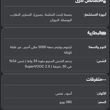
خصائص أخرى
أجهزة الاستشعار:
بصمة (تحت الشاشة، بصري), التسارع, التقارب,
البوصلة, الدوران
البطارية
النوع والسعة:
ليثيوم بوليمر سعة 5000 مللي أمبير, غير قابلة
للإزالة
الشحن:
يدعم الشحن السريع بقوة 33 واط ( شحن 54%
في 30 دقيقة ) SuperVOOC 2.0
‏متفرقات‏
الألوان:
أسود, فضي
السعر:
380 يورو