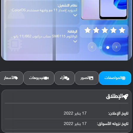
نظام التشغيل:
أندرويد إصدار 11 مع واجهة مستخدم ColorOS...
الرقاقة:
كوالكوم SM6115 سناب دراغون 662 (11 نانو ...
›
‹
الرام / التخزين:
128 جيجابايت مع 6 جيجابايت رام
المواصفات
الصور
آراء
فيديوهات
الأسعار
الكاميرا الأساسية:
عدسة واسعة بدقة 48 ميجابكسل ( فتحة عدسة ...
الإطلاق
تاريخ الإعلان:
17 يناير 2022
البطارية:
ليثيوم بوليمر سعة 5000 مللي أمبير, غير ق...
تاريخ نزوله الأسواق:
17 يناير 2022