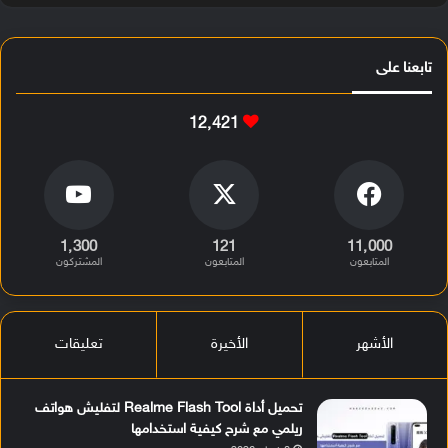
تابعنا على
12٬421
1٬300
121
11٬000
المتابعون
المتابعون
المشتركون
الأشهر
الأخيرة
تعليقات
تحميل أداة Realme Flash Tool لتفليش هواتف
ريلمي مع شرح كيفية استخدامها