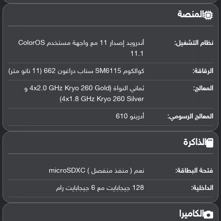
المنصة
نظام التشغيل
:
أندرويد إصدار 11 مع واجهة مستخدم ColorOS
11.1
الرقاقة
:
كوالكوم SM6115 سناب دراغون 662 (11 نانو متر)
المعالج
:
ثماني النواة (4x2.0 GHz Kryo 260 Gold و
4x1.8 GHz Kryo 260 Silver)
المعالج الرسومي
:
أدرينو 610
الذاكرة
فتحة البطاقة:
نعم ( منفذ منفصل ) microSDXC
الداخلية:
128 جيجابايت مع 6 جيجابايت رام
الكاميرا