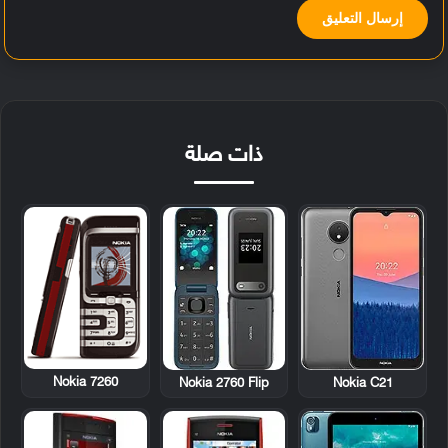
ذات صلة
Nokia 7260
Nokia 2760 Flip
Nokia C21