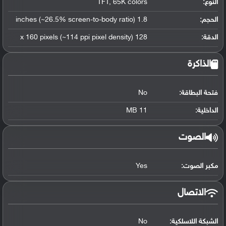
النوع:
TFT, 65K colors
الحجم:
1.8 inches (~26.5% screen-to-body ratio)
الدقة:
128 x 160 pixels (~114 ppi pixel density)
الذاكرة
فتحة البطاقة:
No
الداخلية:
11 MB
الصوت
مكبر الصوت:
Yes
الاتصال
الشبكة اللاسلكية:
No