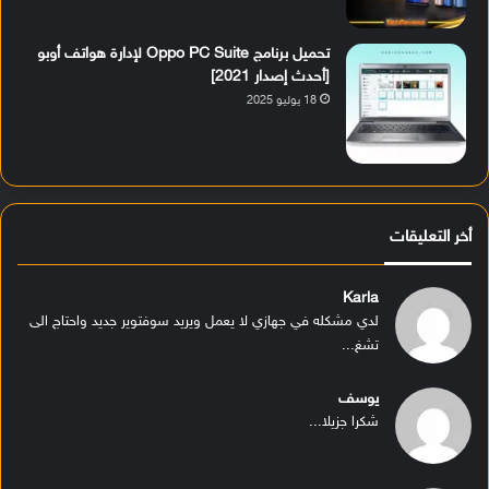
تحميل برنامج Oppo PC Suite لإدارة هواتف أوبو
[أحدث إصدار 2021]
18 يوليو 2025
أخر التعليقات
Karla
لدي مشكله في جهازي لا يعمل ويريد سوفتوير جديد واحتاج الى
تشغ...
يوسف
شكرا جزيلا...