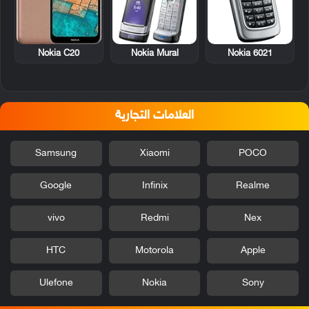
Nokia Mural
Nokia 6021
Nokia C20
العلامات التجارية
Samsung
Xiaomi
POCO
Google
Infinix
Realme
vivo
Redmi
Nex
HTC
Motorola
Apple
Ulefone
Nokia
Sony