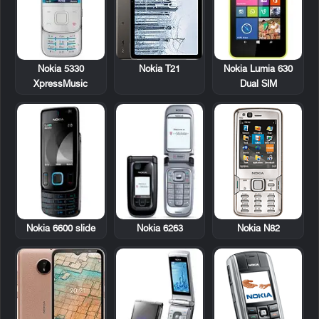
Nokia 5330
Nokia T21
Nokia Lumia 630
XpressMusic
Dual SIM
Nokia 6600 slide
Nokia 6263
Nokia N82