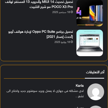
تحميل تحديث MIUI 14 وأندرويد 13 المستقر لهاتف
POCO X3 Pro مع شرح التثبيت
18 سبتمبر 2025
تحميل برنامج Oppo PC Suite لإدارة هواتف أوبو
[أحدث إصدار 2021]
18 يوليو 2025
أخر التعليقات
Karla
لدي مشكله في جهازي لا يعمل ويريد سوفتوير جديد واحتاج الى
تشغ...