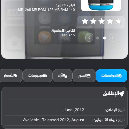
الرام / التخزين:
140 MB, 256 MB ROM, 128 MB RAM
الكاميرا الأساسية:
3.15 MP
›
‹
المواصفات
الصور
آراء
فيديوهات
الأسعار
الإطلاق
تاريخ الإعلان:
2012, June
تاريخ نزوله الأسواق:
Available. Released 2012, August