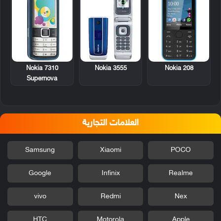
Nokia 7310
Nokia 3555
Nokia 208
Supernova
العلامات التجارية
Samsung
Xiaomi
POCO
Google
Infinix
Realme
vivo
Redmi
Nex
HTC
Motorola
Apple