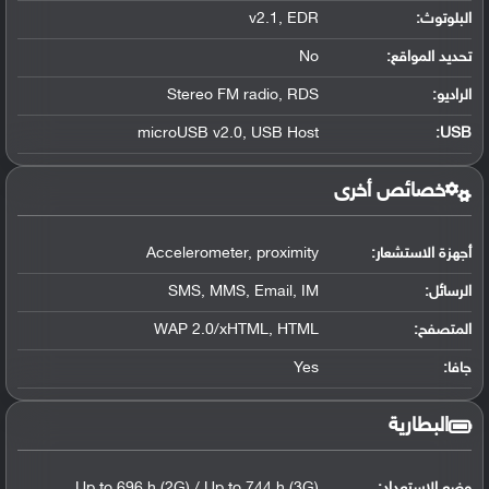
البلوتوث
:
v2.1, EDR
تحديد المواقع
:
No
الراديو:
Stereo FM radio, RDS
microUSB v2.0, USB Host
:
USB
خصائص أخرى
أجهزة الاستشعار:
Accelerometer, proximity
الرسائل:
SMS, MMS, Email, IM
المتصفح:
WAP 2.0/xHTML, HTML
جافا:
Yes
البطارية
وضع الاستعداد:
Up to 696 h (2G) / Up to 744 h (3G)