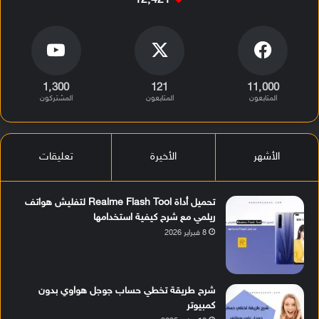
12٬421
1٬300
121
11٬000
المتابعون
المتابعون
المشتركون
الأشهر
الأخيرة
تعليقات
تحميل أداة Realme Flash Tool لتفليش هواتف
ريلمي مع شرح كيفية استخدامها
8 فبراير 2026
شرح طريقة تخطي حساب جوجل هواوي بدون
كمبيوتر