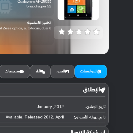
Qualcomm APQ8055
Snapdragon S2
الكاميرا الأساسية:
8 MP, Carl Zeiss optics, autofocus, dual...
المواصفات
الصور
آراء
فيديوهات
الإطلاق
تاريخ الإعلان:
2012, January
تاريخ نزوله الأسواق:
Available. Released 2012, April