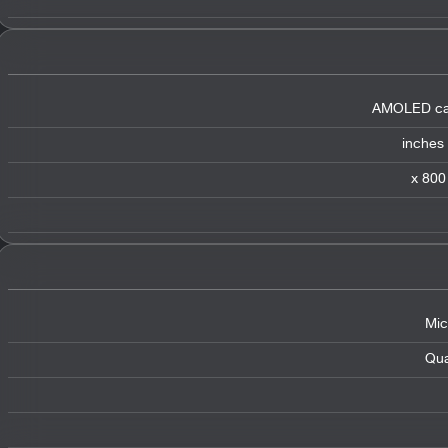
AMOLED cap
Mic
Qu