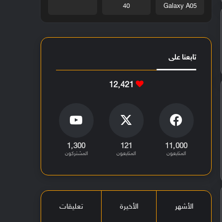
40
Galaxy A05
تابعنا على
12٬421
1٬300
121
11٬000
المتابعون
المتابعون
المشتركون
الأشهر
الأخيرة
تعليقات