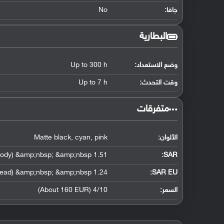
جافا:
No
البطارية
وضع الاستعداد:
Up to 300 h
وقت التحدث:
Up to 7 h
‏متفرقات‏
الألوان:
Matte black, cyan, pink
1.51 W/kg (head) &amp;nbsp; &amp;nbsp; 1.30 W/kg (body) &amp;nbsp; &amp;nbsp;
:
SAR
1.24 W/kg (head) &amp;nbsp; &amp;nbsp;
SAR EU:
السعر:
4/10 (About 160 EUR)