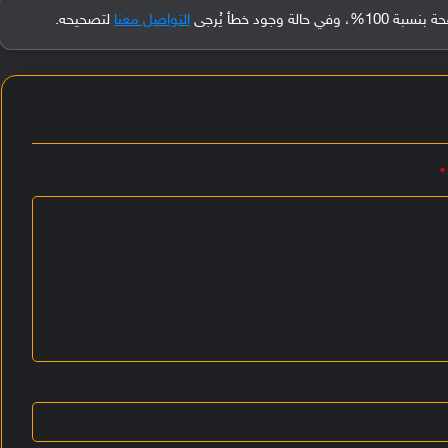
جود خطأ يُرجى
التواصل معنا
لتصحيحه.
*