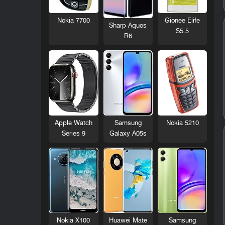
Nokia 7700
Gionee Elife
Sharp Aquos
S5.5
R6
Nokia 5210
Apple Watch
Samsung
Series 9
Galaxy A05s
Nokia X100
Huawei Mate
Samsung