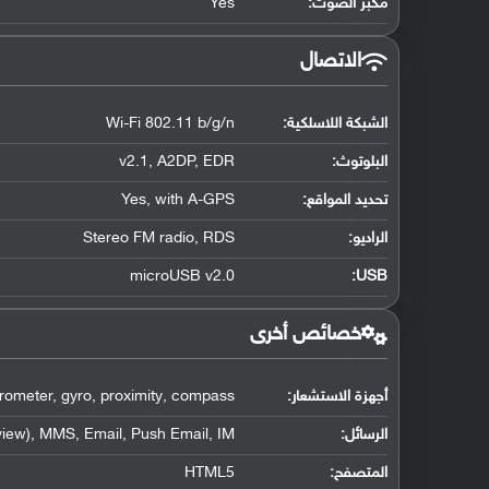
مكبر الصوت:
Yes
الاتصال
الشبكة اللاسلكية:
Wi-Fi 802.11 b/g/n
البلوتوث
:
v2.1, A2DP, EDR
تحديد المواقع
:
Yes, with A-GPS
الراديو:
Stereo FM radio, RDS
microUSB v2.0
:
USB
خصائص أخرى
أجهزة الاستشعار:
rometer, gyro, proximity, compass
الرسائل:
iew), MMS, Email, Push Email, IM
المتصفح:
HTML5