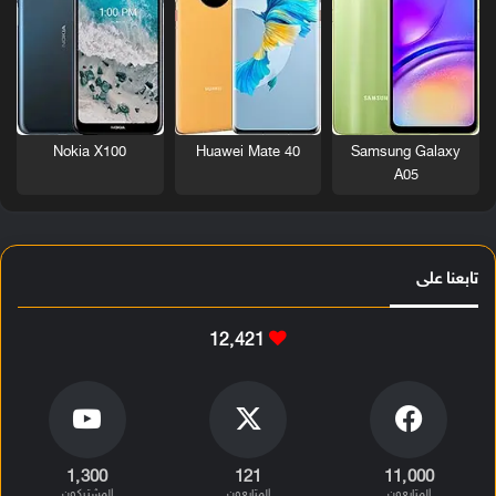
Nokia X100
Huawei Mate 40
Samsung Galaxy
A05
تابعنا على
12٬421
1٬300
121
11٬000
المتابعون
المتابعون
المشتركون