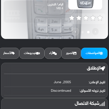
الرام / التخزين:
4 MB
›
‹
المواصفات
الصور
آراء
فيديوهات
الأسعار
الإطلاق
تاريخ الإعلان:
2005, June
تاريخ نزوله الأسواق:
Discontinued
شبكة الاتصال