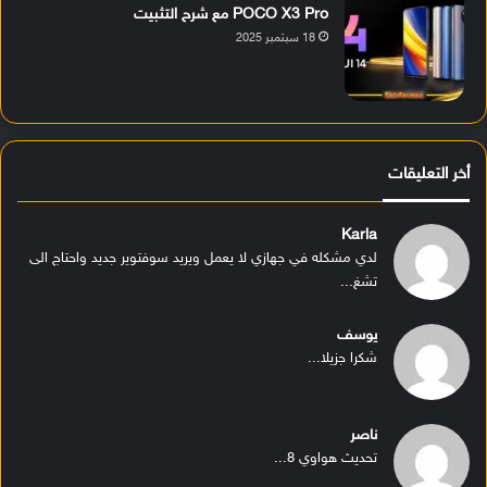
POCO X3 Pro مع شرح التثبيت
18 سبتمبر 2025
أخر التعليقات
Karla
لدي مشكله في جهازي لا يعمل ويريد سوفتوير جديد واحتاج الى
تشغ...
يوسف
شكرا جزيلا...
ناصر
تحديث هواوي 8...