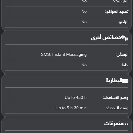
البلوتوث
:
No
تحديد المواقع
:
No
الراديو:
No
خصائص أخرى
الرسائل:
SMS, Instant Messaging
جافا:
No
البطارية
وضع الاستعداد:
Up to 450 h
وقت التحدث:
Up to 5 h 30 min
‏متفرقات‏