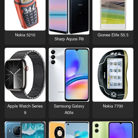
Nokia 5210
Gionee Elife S5.5
Sharp Aquos R6
Nokia 7700
Apple Watch Series
Samsung Galaxy
9
A05s