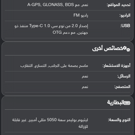
تحديد المواقع
:
نعم, مع A-GPS, GLONASS, BDS
الراديو:
راديو FM
USB
:
إصدار 2.0 من نوع سي Type-C 1.0 منفذ ذو
جهتين, مع دعم OTG
خصائص أخرى
أجهزة الاستشعار:
ماسح بصمة على الجانب, التسارع, التقارب
الرسائل:
نعم
المتصفح:
نعم
البطارية
النوع والسعة:
ليثيوم بوليمر سعة 5050 مللي أمبير, غير قابلة
للإزالة