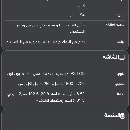
إنش
الوزن:
194 غرام
بطاقة SIM:
ثنائي الشريحة (نانو سيم) - الإثنين في وضع
الإستعداد
البناء:
زجاج من الأمام وإطار الهاتف وظهره من البلاستيك
الشاشة
النوع:
IPS LCD كابستيف تدعم اللمس , 16 مليون لون
الحجم:
720 × 1600 بكسل، 269 بكسل لكل إنش
الدقة:
6.52 إنش, نسبة أبعاد 20:9, 102.6 سم2 (حوالي
81.9 ٪ نسبة إستحواذ الشاشة)
المنصة