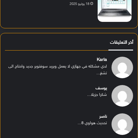
18 يوليو 2025
أخر التعليقات
Karla
لدي مشكله في جهازي لا يعمل ويريد سوفتوير جديد واحتاج الى
تشغ...
يوسف
شكرا جزيلا...
ناصر
تحديث هواوي 8...