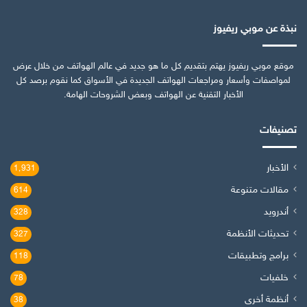
نبذة عن موبي ريفيوز
موقع موبي ريفيوز يهتم بتقديم كل ما هو جديد في عالم الهواتف من خلال عرض
لمواصفات وأسعار ومراجعات الهواتف الجديدة في الأسواق كما نقوم برصد كل
الأخبار التقنية عن الهواتف وبعض الشروحات الهامة.
تصنيفات
الأخبار
1٬931
مقالات متنوعة
614
أندرويد
328
تحديثات الأنظمة
327
برامج وتطبيقات
118
خلفيات
78
أنظمة أخرى
38