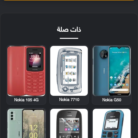
ذات صلة
Nokia 7710
Nokia 105 4G
Nokia G50