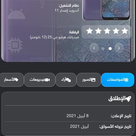
نظام التشغيل:
أندرويد إصدار 11
الرقاقة:
ميدياتك هيليو جي 25 (12 نانومتر)
›
‹
الرام / التخزين:
32 جيجابايت مع 3 جيجابايت رام أو 32 جيجا...
المواصفات
الصور
آراء
فيديوهات
الأسعار
الكاميرا الأساسية:
عدسة واسعة بدقة 13 ميجابكسل (كشف تلقائي)
الإطلاق
تاريخ الإعلان:
8 أبريل 2021
البطارية:
ليثيوم بوليمر سعة 5050 مللي أمبير, غير ق...
تاريخ نزوله الأسواق:
أبريل 2021