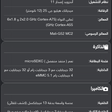
نظام التشغيل
:
أندرويد إصدار 11
الرقاقة
:
ميدياتك هيليو جي 25 (12 نانومتر)
المعالج
:
ثماني النواة (2x2.0 GHz Cortex-A75 و 6x1.8
GHz Cortex-A55)
المعالج الرسومي
:
Mali-G52 MC2
الذاكرة
فتحة البطاقة:
نعم ( منفذ منفصل ) microSDXC
الداخلية:
32 جيجابايت مع 3 جيجابايت رام أو 32 جيجابايت مع
4 جيجابايت رام eMMC 5.1
الكاميرا
الخلفية:
عدسة واسعة بدقة 13 ميجابكسل (كشف تلقائي)
الخلفية الثانية:
عدسة بدقة 2 ميجابكسل (كاميرا ماكرو مخصصة)