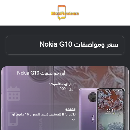
القائمة
تسجيل ا
الو
سعر ومواصفات Nokia G10
أبرز مواصفات Nokia G10
تاريخ نزوله الأسواق:
أبريل 2021
الشاشة:
IPS LCD كابستيف تدعم اللمس , 16 مليون لو...