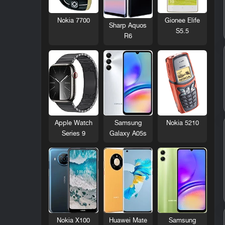
Nokia 7700
Gionee Elife
Sharp Aquos
S5.5
R6
Nokia 5210
Apple Watch
Samsung
Series 9
Galaxy A05s
Nokia X100
Huawei Mate
Samsung