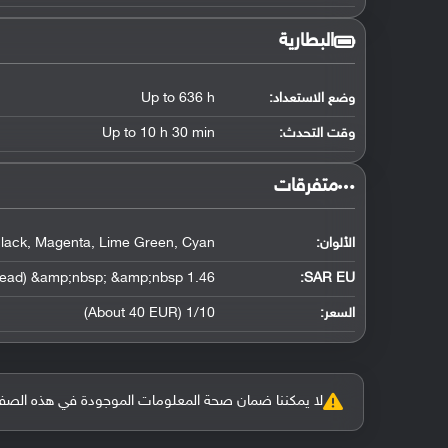
البطارية
وضع الاستعداد:
Up to 636 h
وقت التحدث:
Up to 10 h 30 min
‏متفرقات‏
الألوان:
lack, Magenta, Lime Green, Cyan
1.46 W/kg (head) &amp;nbsp; &amp;nbsp;
SAR EU:
السعر:
1/10 (About 40 EUR)
لا يمكننا ضمان صحة المعلومات الموجودة في هذه الصفحة بنسبة 100%، وفي حالة و