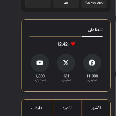
40
Galaxy A05
تابعنا على
12٬421
1٬300
121
11٬000
المتابعون
المتابعون
المشتركون
الأشهر
الأخيرة
تعليقات