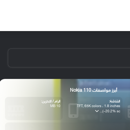
الأخبار
مقالات
الأجهزة
الأنظمة والتطبيقات
أبرز مواصفات Nokia 110
الشاشة:
الرام / التخزين:
10 MB
TFT, 65K colors ، 1.8 inches
(~20.2% sc...