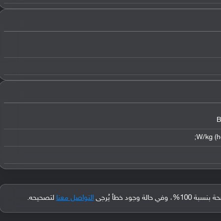
B
جود خطأ يُرجى
التواصل معنا
لتصحيحه.