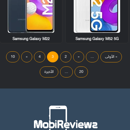
Samsung Galaxy M22
Samsung Galaxy M52 5G
« الأولى
...
«
2
3
4
»
10
20
...
الأخيرة