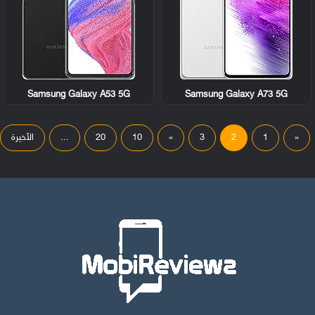
Samsung Galaxy A53 5G
Samsung Galaxy A73 5G
«
1
2
3
»
10
20
...
الأخيرة