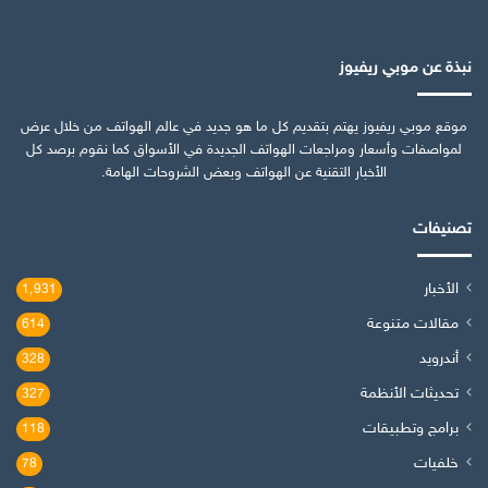
نبذة عن موبي ريفيوز
موقع موبي ريفيوز يهتم بتقديم كل ما هو جديد في عالم الهواتف من خلال عرض
لمواصفات وأسعار ومراجعات الهواتف الجديدة في الأسواق كما نقوم برصد كل
الأخبار التقنية عن الهواتف وبعض الشروحات الهامة.
تصنيفات
الأخبار
1٬931
مقالات متنوعة
614
أندرويد
328
تحديثات الأنظمة
327
برامج وتطبيقات
118
خلفيات
78