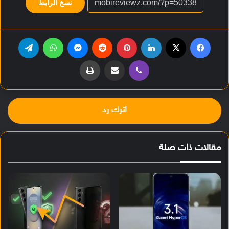
نسخ الرابط
فيسبوك
‫X
لينكدإن
بينتيريست
‏Reddit
ماسنجر
واتساب
تيلقرام
ڤايبر
مشاركة عبر البريد
طباعة
اترك رد
مقالات ذات صلة