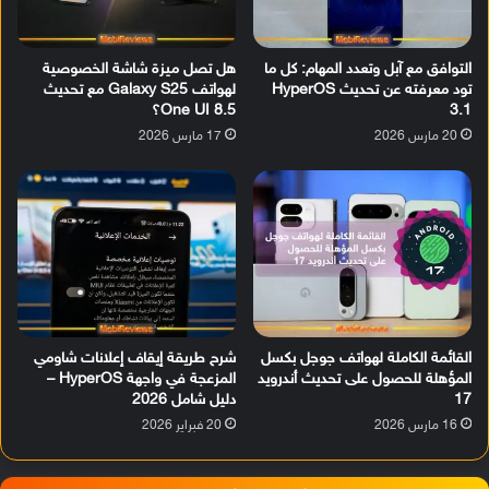
التوافق مع آبل وتعدد المهام: كل ما
هل تصل ميزة شاشة الخصوصية
تود معرفته عن تحديث HyperOS
لهواتف Galaxy S25 مع تحديث
3.1
One UI 8.5؟
20 مارس 2026
17 مارس 2026
القائمة الكاملة لهواتف جوجل بكسل
شرح طريقة إيقاف إعلانات شاومي
المؤهلة للحصول على تحديث أندرويد
المزعجة في واجهة HyperOS –
17
دليل شامل 2026
16 مارس 2026
20 فبراير 2026