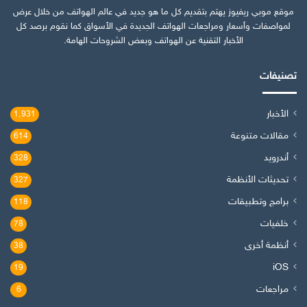
موقع موبي ريفيوز يهتم بتقديم كل ما هو جديد في عالم الهواتف من خلال عرض
لمواصفات وأسعار ومراجعات الهواتف الجديدة في الأسواق كما نقوم برصد كل
الأخبار التقنية عن الهواتف وبعض الشروحات الهامة.
تصنيفات
الأخبار
1٬931
مقالات متنوعة
614
أندرويد
328
تحديثات الأنظمة
327
برامج وتطبيقات
118
خلفيات
78
أنظمة أخرى
38
iOS
19
مراجعات
6