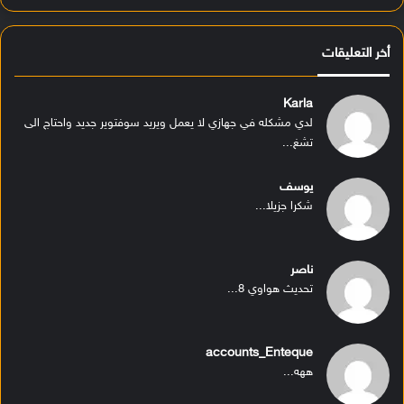
أخر التعليقات
Karla
لدي مشكله في جهازي لا يعمل ويريد سوفتوير جديد واحتاج الى
تشغ...
يوسف
شكرا جزيلا...
ناصر
تحديث هواوي 8...
accounts_Enteque
ههه...