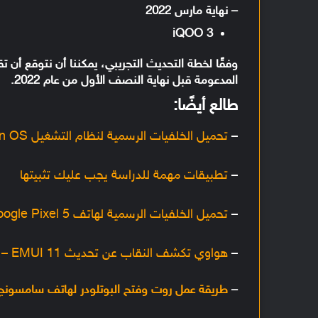
– نهاية مارس 2022
iQOO 3
المدعومة قبل نهاية النصف الأول من عام 2022.
طالع أيضًا:
–
تحميل الخلفيات الرسمية لنظام التشغيل Origin OS بدقة +FHD
–
تطبيقات مهمة للدراسة يجب عليك تثبيتها
–
تحميل الخلفيات الرسمية لهاتف Google Pixel 5 بجودة عالية
–
هواوي تكشف النقاب عن تحديث EMUI 11 – إليك جميع مميزاته
–
طريقة عمل روت وفتح البوتلودر لهاتف سامسونج alaxy A31