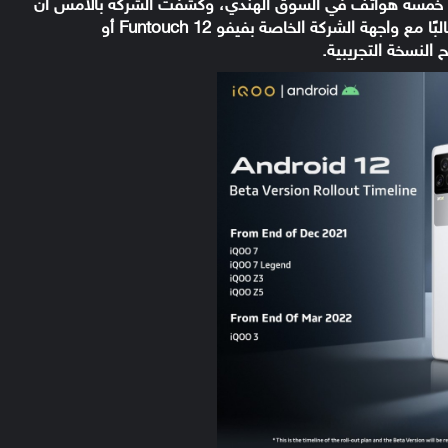
ة خمسة هواتف في السوق الهندي، وكشفت الشركة بالأمس أن
جميع هذه الهواتف مؤهلة لتحديث Android 12 وغالبًا مع واجهة الشركة الخاصة بفيفو Funtouch 12 أو