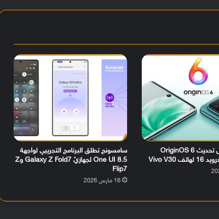
رسمياً.. وصول تحديث OriginOS 6
سامسونج تطلق البرنامج التجريبي لواجهة
ف Vivo V30
One UI 8.5 لجهازيْ Galaxy Z Fold7 وZ
Flip7
16 مارس 2026