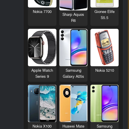
Nokia 7700
Gionee Elife
Sharp Aquos
S5.5
R6
Nokia 5210
Apple Watch
Samsung
Series 9
Galaxy A05s
Nokia X100
Huawei Mate
Samsung