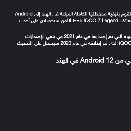
أنها ستقوم بترقية محفظتها الكاملة المباعة في الهند إلى Android
12، وهذا يعني أنه حتى iQOO 3 الميسور التكلفة وهاتف iQOO 7 Legend باهظ الثمن سيحصلان على أحدث
وفقًا للجدول الزمني الذي شاركه الشركة، ستبدأ الأجهزة التي تم إصدارها في عام 2021 في تلقي الإصدارات
التجريبية من نهاية ديسمبر، ومن ناحية أخرى فإن iQOO 3 الذي تم إطلاقه في عام 2020 سيحصل على التحديث
 في الهند