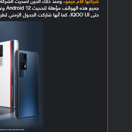
شركتها الام فيفو
، ومنذ ذلك الحين أصدرت الشرك
حتى IQOO UI، كما أنها شاركت الجدول الزمني لطرح النسخة التجريبية.