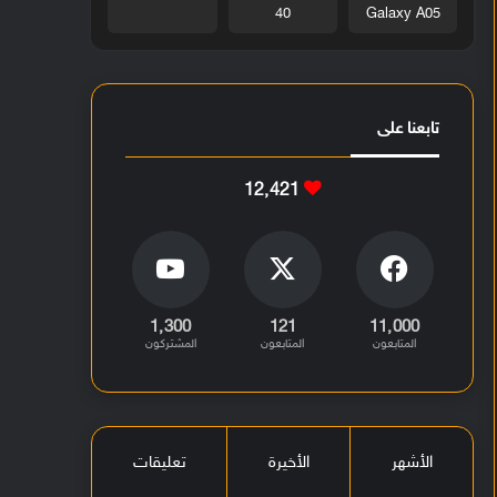
40
Galaxy A05
تابعنا على
12٬421
1٬300
121
11٬000
المتابعون
المتابعون
المشتركون
الأشهر
الأخيرة
تعليقات