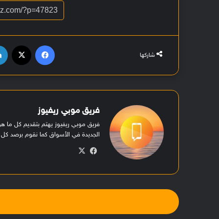
فيسبوك
‫X
شاركها
فريق موبي ريفيوز
فريق موبي ريفيوز يهتم بتقديم كل ما 
الجديدة في الأسواق كما نقوم برصد كل ا
في
‫X
سب
وك