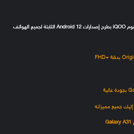
وفقًا لخطة التحديث التجريبي، يمكننا أن نتوقع أن تقوم iQOO بطرح إصدارات Android 12 الثابتة لجميع الهواتف
G