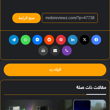
نسخ الرابط
فيسبوك
‫X
لينكدإن
بينتيريست
‏Reddit
ماسنجر
واتساب
تيلقرام
ڤايبر
مشاركة عبر البريد
طباعة
اترك رد
مقالات ذات صلة