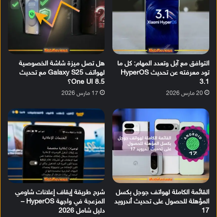
التوافق مع آبل وتعدد المهام: كل ما
هل تصل ميزة شاشة الخصوصية
تود معرفته عن تحديث HyperOS
لهواتف Galaxy S25 مع تحديث
3.1
One UI 8.5؟
20 مارس 2026
17 مارس 2026
القائمة الكاملة لهواتف جوجل بكسل
شرح طريقة إيقاف إعلانات شاومي
المؤهلة للحصول على تحديث أندرويد
المزعجة في واجهة HyperOS –
17
دليل شامل 2026