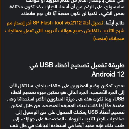
التي تعمل بالإصدار الخام من نظام أندرويد أو هواتف
سامسونج، على الرغم من أن أسماء الخيارات قد تكون مختلفة
بعض الشيء، لكنها لن تكون صعبة أيًا كان نوع هاتفك.
طالع أيضًا:
تحميل أداة SP Flash Tool v5.2112 آخر إصدار مع
شرح التثبيت لتفليش جميع هواتف أندرويد التي تعمل بمعالجات
ميدياتك (متجدد)
طريقة تفعيل تصحيح أخطاء USB في
Android 12
بمجرد تمكين وضع المطورين على هاتفك بنجاح، سننتقل الآن
إلى الجزء الأصعب، الجزء التالي هو تمكين ميزة تصحيح أخطاء
USB، ربما تكون هذه هي ميزة المطورين الأكثر استخدامًا وهي
مفيدة جدًا إذا كانت لديك المعرفة الصحيحة، من خلال تمكين
تصحيح أخطاء USB يمكنك الحصول على حق الوصول إلى
صلاحيات الجذر لتثبيت الرومات المخصصة على جهازك، إلى
جانب ذلك فإنه مفيد أيضًا في استعادة البيانات في حال تلف