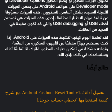
تحتوي خيارات المطور أو وضع المطور Developer Options أو
Developer mode على هواتف Android على بعض الميزات
الثقيلة المفيدة بشكل أساسي للمطورين، هذه الميزات مسؤولة
عن تنفيذ مهام الاختبار المختلفة، إحدى هذه الميزات هي تصحيح
أخطاء USB أو USB debugging والتي قد تكون مفيدة في
العديد من الحالات.
لقد تعلمنا اليوم كيفية تنشيط هذه الميزات على Android، إذا
كنت تستخدم جهازًا مختلفًا عن الأجهزة المذكورة في القائمة
وتواجه مشكلة في تمكين خيارات المطور، فاترك لنا تعليقًا أدناه
وسنساعدك في ذلك بإذن الله.
طالع أيضًا
–
تحميل أداة Android Fastboot Reset Tool v1.2 مع شرح
كيفية استخدامها [تخطي حساب جوجل]