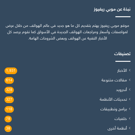
نبذة عن موبي ريفيوز
موقع موبي ريفيوز يهتم بتقديم كل ما هو جديد في عالم الهواتف من خلال عرض
لمواصفات وأسعار ومراجعات الهواتف الجديدة في الأسواق كما نقوم برصد كل
الأخبار التقنية عن الهواتف وبعض الشروحات الهامة.
تصنيفات
الأخبار
1٬931
مقالات متنوعة
614
أندرويد
328
تحديثات الأنظمة
327
برامج وتطبيقات
118
خلفيات
78
أنظمة أخرى
38