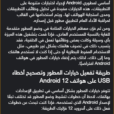
أساسي لمطوري Android لإجراء اختبارات متنوعة على
التطبيقات، هذه الخيارات مفيدة في تحليل وظائف التطبيقات
ومدى استجابة الهواتف لها، ويتم استخدامها في الغالب
لمراقبة الأداء العام لتطبيقٍ مطور قبل إصداره.
ومن ثم فإن معظم الخيارات المتاحة في وضع المطور متقدمة
للغاية بالنسبة للمستخدم العادي، فإذا قمت بتشغيل هذه الميزة
بأي وسيلة وكانت بعض وظائفها تعمل في الخلفية، فقد
يتسبب ذلك في تصرف هاتفك بشكل غير طبيعي، مثل
الاستخدام المفرط للبطارية أو حتى إذا كنت لا تستخدم هاتفك
وما إلى ذلك، لذلك يتم إخفاء خيارات المطور في هواتف
Android افتراضيًا.
طريقة تفعيل خيارات المطور وتصحيح أخطاء
USB على هواتف Android 12
تتوفر خيارات المطور بشكل أساسي في تطبيق الإعدادات
بهاتفك، لاحظ أن خطوات تنشيط وضع المطور قد تختلف تبعًا
لإصدار Android الذي تستخدمه، فإذا كنت تبحث عن خطوات
فعل ذلك على أندرويد 12 فإليك الطريقة: