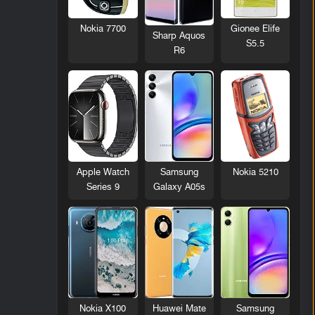
Nokia 7700
Gionee Elife
Sharp Aquos
S5.5
R6
Nokia 5210
Apple Watch
Samsung
Series 9
Galaxy A05s
Nokia X100
Huawei Mate
Samsung