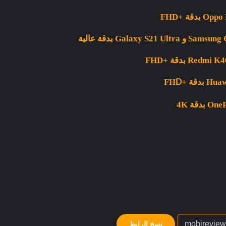
D
نسخ الرابط