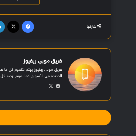
فيسبوك
‫X
شاركها
فريق موبي ريفيوز
فريق موبي ريفيوز يهتم بتقديم كل ما 
الجديدة في الأسواق كما نقوم برصد كل ا
في
‫X
سب
وك