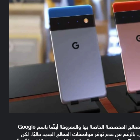
تقوم جوجل بتشويق المستخدمين من خلال رقاقة المعالج المخصصة الخاصة بها والمعروفة أيضًا باسم Google
ل 6 وبيكسل 6 برو المرتقبين. بالرغم من عدم توفر مواصفات المعالج الجديد حاليًا، لكن