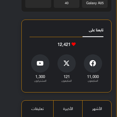
40
Galaxy A05
تابعنا على
12٬421
1٬300
121
11٬000
المتابعون
المتابعون
المشتركون
الأشهر
الأخيرة
تعليقات