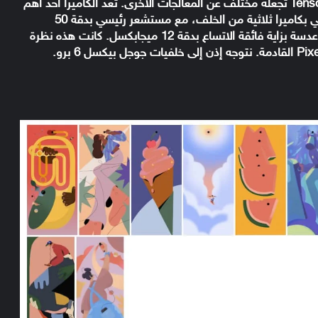
قدرات الذكاء الاصطناعي والتعلم الآلي في جوجل Tensor تجعله مختلف عن المعالجات الأخرى. تعد الكاميرا أحد أهم
النقاط البارزة في Google Pixel 6 Pro، حيث سيأتي بكاميرا ثلاثية من الخلف، مع مستشعر رئيسي بدقة 50
ميجابكسل، وكاميرا تيليفوتو بدقة 48 ميجابكسل، وعدسة بزاية فائقة الاتساع بدقة 12 ميجابكسل. كانت هذه نظرة