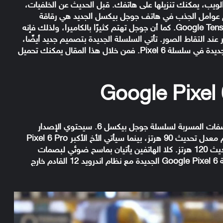
Pix. الآن، تظهر خلفيات Pixel 6 Pro عبر الويب، يمكنك تنزيلها على هاتفك. قبل الحديث عن الخلفيات،
ط البارزة في هاتف Pixel 6. أحد أهم عوامل الجذب في هاتف جوجل بيكسل الجديد هي رقاقة
المعالج المخصصة الجديدة، المعروفة أيضًا باسم Google Tensor. كما أن جوجل تهتم كثيرًا بالكاميرا، ولذلك فإنه
ند التقاط الصور. تأتي السلسلة الجديدة بتصميم جديد أيضًا،
وكعادة جوجل، حيث قامت بدمج بعض الخلفيات الجديدة في سلسلة Pixel 6. فمن خلال هذا المقال يمكنك تحميل
، إليك نظرة سريعة على المواصفات المسربة لسلسلة جوجل بيكسل 6. سيحتوي الإصدار
القياسي على شاشة 6.4 بوصة بدقة +FHD مع دعم معدل تحديث 90 هرتز، بينما سيأتي الأخ الأكبر Pixel 6 Pro
بشاشة منحنية مقاس 6.7 بوصة مع دعم معدل تحديث 120 هرتز. كلا الهاتفين يأتيان بماسح ضوئي لبصمات
الأصابع. وفيما يتعلق بالسوفت وير، ستعمل سلسلة Google Pixel 6 الجديدة مع نظام اندرويد 12 القادم خارج