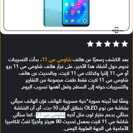
بعد الكشف رسميًا عن هاتف
شاومي مي 11
، بدأت التسريبات
تحوم حول أشقاء هذا الأخير، على غرار هاتف شاومي مي 11 برو
أو مي 11 إلترا وكذلك مي 11 لايت، وبالحديث عن هاتف
شاومي مي 11 لايت فقط طفت مجموعة من التقارير
والتسريبات حوله إلى السطح ولعل أهمها تسريب اليوم.
وفقًا لما تُبينه صورة ٌ حية مسريبة للهاتف فإن الهاتف سيأتي
بشاشة من نوع OLED بنطاق ألوان 10-بت، أي أن الشاشة
ستأتي بدعم مليار لون مثل أخيه
شاومي مي 11
، كما ستأتي
شاشة مي 11 لايت بمعدل تحديث 90 هيرتز وأخيرًا ثقبٌ للكاميرا
الأمامية في الجهة العلوية اليمنى.