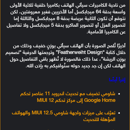
من ناحية الكاميرات سيأتي الهاتف بكاميرا خلفية ثلاثية الأولى
واسعة بدقة 64 ميجابكسل أما الأخريين فغير معروفتين، لكن
نتوقع أن تكون الثانية عريضة بدقة 8 ميجابكسل والثالثة إما
لتصوير العزل أو لتصوير الماكرو بدقة 5 ميجابكسل ولا تفاصيل
عن الكاميرا الأمامية.
أخيرًا تُلمح الصورة بأن الهاتف سيأتي بوزنٍ خفيف وذلك من
خلال كتابة “Featherweiht Design” وترجمتها الحرفية “تصميم
بوزن الريشة”، عدا ذلك فالصورة لا تُظهر باقي التفاصيل حول
الهاتف لكن إن جد جديد حوله سنُوافيكم به بإذن الله.
إقرأ أيضًا
شاومي تضيف مع تحديث اندرويد 11 عناصر تحكم
Google Home إلى مركز تحكم MIUI 12
تعرّف على ميزات واجهة شاومي MIUI 12.5 والهواتف
المؤهلة للتحديث