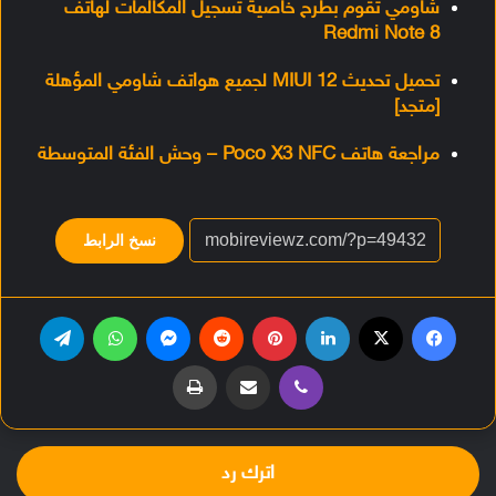
شاومي تقوم بطرح خاصية تسجيل المكالمات لهاتف
Redmi Note 8
تحميل تحديث MIUI 12 لجميع هواتف شاومي المؤهلة
[متجد]
مراجعة هاتف Poco X3 NFC – وحش الفئة المتوسطة
نسخ الرابط
فيسبوك
‫X
لينكدإن
بينتيريست
‏Reddit
ماسنجر
واتساب
تيلقرام
ڤايبر
مشاركة عبر البريد
طباعة
اترك رد