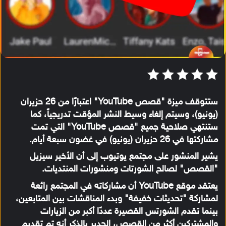
ستتوقف ميزة "قصص YouTube" اعتبارًا من 26 حزيران
(يونيو)، وسيتم إلغاء وسيط النشر المؤقت تدريجياً، كما
ستنتهي صلاحية جميع "قصص YouTube" التي تمت
مشاركتها في 26 حزيران (يونيو) في غضون سبعة أيام.
يشير المنشور على مجتمع يوتيوب إلى أن الأخير سيزيل
"القصص" لصالح الشورتات ومنشورات المنتديات.
يعتقد موقع YouTube أن مشاركاته في المجتمع رائعة
لمشاركة "تحديثات خفيفة" وبدء المناقشات بين المتابعين،
بينما تقدم الشورتس القصيرة عددًا أكبر من الزيارات
والمشتركين أكثر من القصص، الجدير بالذكر أنه تم تقديم