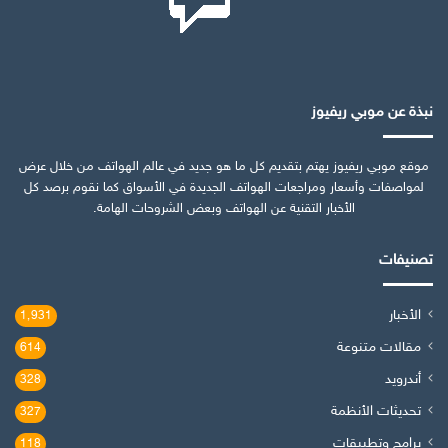
نبذة عن موبي ريفيوز
موقع موبي ريفيوز يهتم بتقديم كل ما هو جديد في عالم الهواتف من خلال عرض
لمواصفات وأسعار ومراجعات الهواتف الجديدة في الأسواق كما نقوم برصد كل
الأخبار التقنية عن الهواتف وبعض الشروحات الهامة.
تصنيفات
الأخبار
1٬931
مقالات متنوعة
614
أندرويد
328
تحديثات الأنظمة
327
برامج وتطبيقات
118