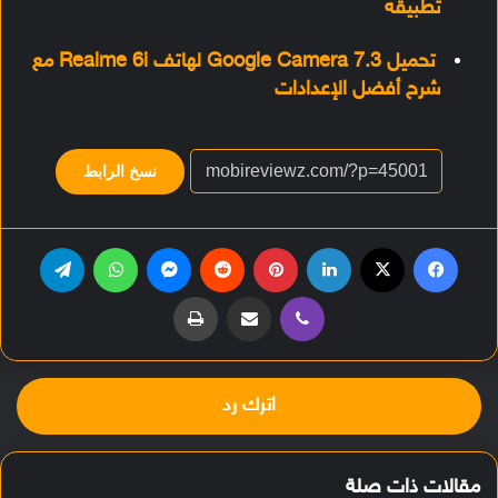
تطبيقه
تحميل Google Camera 7.3 لهاتف Realme 6i مع
شرح أفضل الإعدادات
نسخ الرابط
فيسبوك
‫X
لينكدإن
بينتيريست
‏Reddit
ماسنجر
واتساب
تيلقرام
ڤايبر
مشاركة عبر البريد
طباعة
اترك رد
مقالات ذات صلة