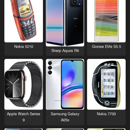
Nokia 5210
Gionee Elife S5.5
Sharp Aquos R6
Nokia 7700
Apple Watch Series
Samsung Galaxy
9
A05s