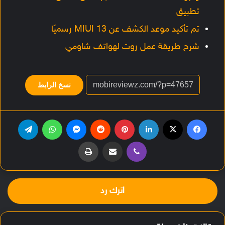
تطبيق
تم تأكيد موعد الكشف عن MIUI 13 رسميًا
شرح طريقة عمل روت لهواتف شاومي
نسخ الرابط
فيسبوك
‫X
لينكدإن
بينتيريست
‏Reddit
ماسنجر
واتساب
تيلقرام
ڤايبر
مشاركة عبر البريد
طباعة
اترك رد