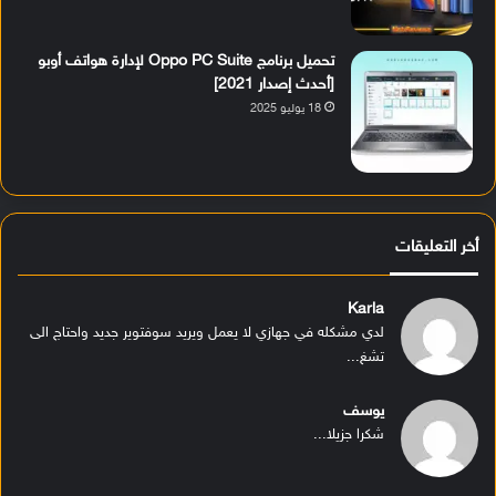
تحميل برنامج Oppo PC Suite لإدارة هواتف أوبو
[أحدث إصدار 2021]
18 يوليو 2025
أخر التعليقات
Karla
لدي مشكله في جهازي لا يعمل ويريد سوفتوير جديد واحتاج الى
تشغ...
يوسف
شكرا جزيلا...