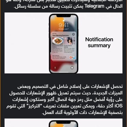
الدردشة الجماعية وسيُذكرك تطبيق الأخبار بمن شاركه، وكما هو
الحال في Telegram يمكن تثبيت رسالة من سلسلة رسائل.
تحصل الإشعارات على إصلاح شامل في التصميم وبعض
الميزات الجديدة، حيث سيتم تعديل ظهور الإشعارات للحصول
على رؤية أفضل مثل رمز جهة اتصال أكبر وستكون إشعارات
iOS أكثر دقة، ويمكن تعيين ملفات تعريف “التركيز” التي تقوم
بتصفية الإشعارات ذات الأولوية أثناء العمل.