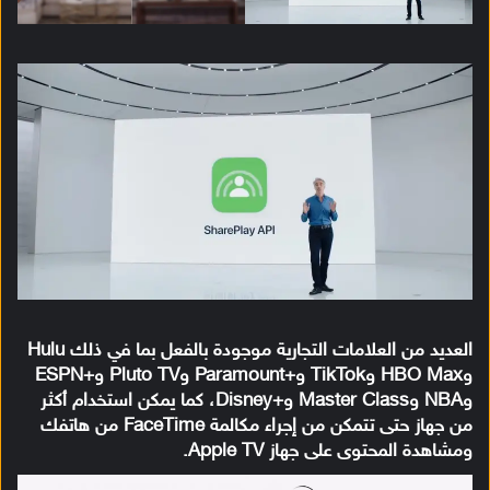
العديد من العلامات التجارية موجودة بالفعل بما في ذلك Hulu
وHBO Max وTikTok و+Paramount وPluto TV و+ESPN
وNBA وMaster Class و+Disney، كما يمكن استخدام أكثر
من جهاز حتى تتمكن من إجراء مكالمة FaceTime من هاتفك
ومشاهدة المحتوى على جهاز Apple TV.