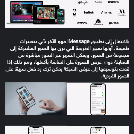
بالانتقال إلى تطبيق iMessage فهو الآخر يأتي بتغييرات
طفيفة، أولها تغيير الطريقة التي ترى بها الصور المشتركة إلى
مجموعة من الصور، ويمكن التمرير عبر الصور مباشرة من
المعاينة دون عرض الصورة على الشاشة بأكملها، ومع ذلك إذا
قمت بتوسيعها إلى عرض الشبكة يمكن ترك رد فعل سريعًا على
الصور الفردية.