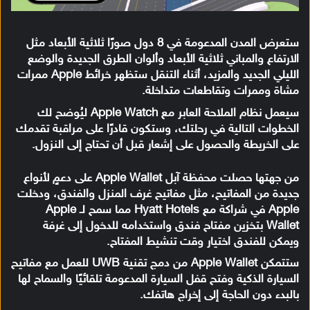
ستعرض المدن المدعومة في 8 دول صورًا ثلاثية الأبعاد مثل
الارتفاع والمباني ثلاثية الأبعاد وألوان الطرق الجديدة والوضع
الليلي الجديد والمزيد، أثناء التنقل ستظهر خرائط Apple ممرات
مشاة وممرات وتقاطعات متداخلة.
سيعمل نظام الملاحة العابر مع Apple Watch ليُوضح لك
الخطوات التالية في رحلتك، وستكون قادرًا على مراقبة تقدمك
على الخريطة والحصول على إشعار قبل أن تحتاج إلى النزول.
من جهتها حصلت محفظة آبل Apple Wallet على دعمٍ لأنواع
جديدة من المفاتيح، مثل مفاتيح غرف المنزل والفندق، ودخلت
Apple في شراكة مع Hyatt Hotels مما سمح لـ Apple
Wallet بتخزين مفتاح فندق واستخدامه للدخول إلى غرفة
ويمكن للفندق اختيار وقت تنشيط المفتاح.
ستتمكن Apple Wallet من دمج تقنية UWB للعمل مع مفاتيح
السيارة الذكية وفتح قفل السيارة المدعومة تلقائيًا والسماح لها
بالبدء دون الحاجة إلى إخراج هاتفك.