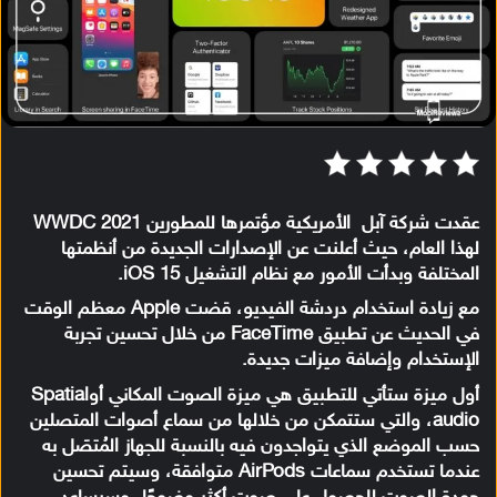
عقدت شركة آبل الأمريكية مؤتمرها للمطورين WWDC 2021
لهذا العام، حيث أعلنت عن الإصدارات الجديدة من أنظمتها
المختلفة وبدأت الأمور مع نظام التشغيل iOS 15.
مع زيادة استخدام دردشة الفيديو، قضت Apple معظم الوقت
في الحديث عن تطبيق FaceTime من خلال تحسين تجربة
الإستخدام وإضافة ميزات جديدة.
أول ميزة ستأتي للتطبيق هي ميزة الصوت المكاني أوSpatial
audio، والتي ستتمكن من خلالها من سماع أصوات المتصلين
حسب الموضع الذي يتواجدون فيه بالنسبة للجهاز المُتصَل به
عندما تستخدم سماعات AirPods متوافقة، وسيتم تحسين