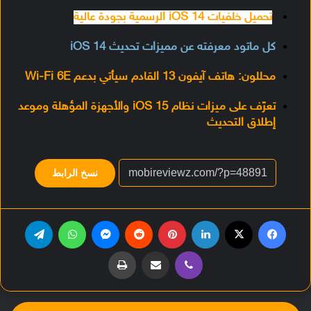
تحميل خلفيات iOS 14 الرسمية بجودة عالية
كل ماتود معرفته عن مميزات تحديث iOS 14
محللون: هاتف آيفون 13 القادم سيأتي بدعم Wi-Fi 6E
تعرّف على ميزات نظام iOS 15 والأجهزة المؤهلة وموعد
إطلاق التحديث
نسخ الرابط
فيسبوك
‫X
لينكدإن
بينتيريست
‏Reddit
ماسنجر
واتساب
تيلقرام
ڤايبر
مشاركة عبر البريد
طباعة