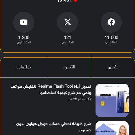
12٬421
1٬300
121
11٬000
المتابعون
المتابعون
المشتركون
الأشهر
الأخيرة
تعليقات
تحميل أداة Realme Flash Tool لتفليش هواتف
ريلمي مع شرح كيفية استخدامها
8 فبراير 2026
شرح طريقة تخطي حساب جوجل هواوي بدون
كمبيوتر