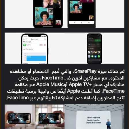
ثم هناك ميزة SharePlay، والتي تُتيح الاستماع أو مشاهدة
المحتوى مع مشاركين آخرين في FaceTime، حيث يمكن
مشاركة أي مسار +Apple TV أوApple Music عبر مكالمة
FaceTime، كما أعلنت Apple أيضًا عن واجهة برمجة تطبيقات
تتيح للمطورين إضافة دعم لمشاركة تطبيقاتهم عبر FaceTime.