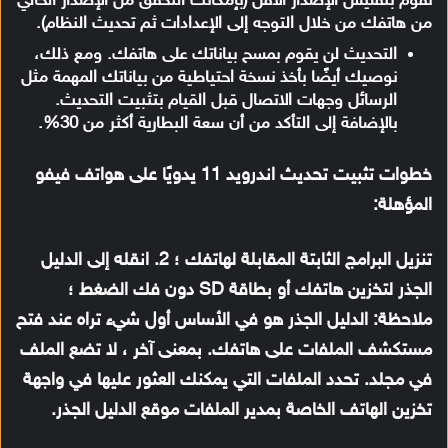
تقوم بتفليش الإصدار الأقل (بإمكانك التحقق من الإصدار الحالي
من هاتفك من خلال التوجه إلى الإعدادات ثم تحديث النظام).
التحديث لن يقوم بمسح بياناتك على هاتفك. ومع ذلك،
نوصيك أيضًا بأخذ نسخة احتياطية من بياناتك المهمة مثل
الرسائل وجهات الاتصال قبل القيام بتثبيت التحديث.
بالإضافة إلى التأكد من أن سعة البطارية أكثر من 30%.
خطوات تثبيت تحديث اندرويد 11 يدويًا على هواتف فيفو
المؤهلة:
تنزيل البرامج الثابتة المقابلة لهاتفك ؛ 2. انقله إلى الدليل
الجذر لتخزين هاتفك أو بطاقة SD دون فك الضغط ؛
ملاحظة: الدليل الجذر هو في الأساس أول شيء تراه عند فتح
مستكشف الملفات على هاتفك. بمعنى آخر ، لا تضع الملف
في مجلد. تحدد الملفات التي يمكنك العثور عليها في واجهة
تخزين الهاتف الخاصة بمدير الملفات موقع الدليل الجذر.