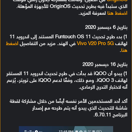
OriginOS
في الصين. وقامت بمشاركة جدول زمني للوقت
الذي ستبدأ فيه بطرح تحديث OriginOS للأجهزة المؤهلة.
اضغط هنا
لمعرفة المزيد.
بتاريخ 6 ديسمبر 2020
1) بدء طرح تحديث Funtouch OS 11 المستند إلى اندرويد 11
لهاتف
Vivo V20 Pro 5G
في الهند. مزيد من التفاصيل
اضغط
هنا
.
بتاريخ 16 ديسمبر 2020
1) يبدو أن iQOO قد بدأت في طرح تحديث اندرويد 11 المستقر
لهاتف iQOO 3. ومع ذلك، وفقًا لدعم iQOO على تويتر، يُزعم
أنه لاختبار التدرج الرمادي.
أكد أحد المستخدمين الأمر نفسه أيضًا من خلال مشاركة لقطة
شاشة للتحديث الذي يبدو أنه يتم طرحه مع إصدار
البرنامج 6.70.11.