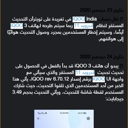
بتاريخ 23 ديسمبر 2020
1) قال حساب
iQOO
India في تغريدة على تويترأن التحديث
المستقر لنظام
أندرويد 11
ربما سيتم طرحه لـهاتف
3
iQOO
أيضًا، وسيتم إخطار المستخدمين بمجرد وصول التحديث هوائيًا
إلى هواتفهم.
بتاريخ 24 ديسمبر 2020
1)
يبدو أن هاتف iQOO 3 قد بدأ بالفعل في الحصول على
تحديث تحديث
أندرويد 11
المستقر والذي سيأتي مع
واجهة
iQOO
UI برقم إصدار iQOO rev 6.70.12، يأتي هذا
الخبر من أحد المستخدمين الذي تلقوا التحديث، حيث شارك
المستخدم لقطة شاشة للتحديث، ويأتي التحديث بحجم 3.49
جيجابايت: