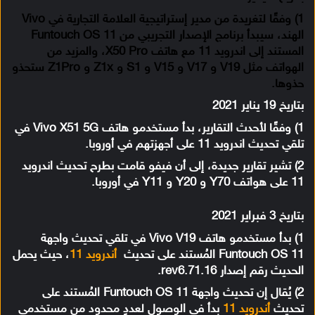
1) وفقًا لتغريدة من مدير إستراتيجية العلامة التجارية في Vivo
الهند، سيبدأ برنامج الإصدار التجريبي من Funtouch OS 11
المستند إلى اندرويد 11 مع هاتف X50 Pro، والمزيد من
الهواتف مثل V19 و V17 و V15 و S1 و Z1x و Z1Pro ستحذو
حذوها.
بتاريخ 19 يناير 2021
1) وفقًا لأحدث التقارير، بدأ مستخدمو هاتف Vivo X51 5G في
تلقي تحديث اندرويد 11 على أجهزتهم في أوروبا.
2) تشير تقارير جديدة، إلى أن فيفو قامت بطرح تحديث اندرويد
11 على هواتف Y70 و Y20 و Y11 في أوروبا.
بتاريخ 3 فبراير 2021
1) بدأ مستخدمو هاتف Vivo V19 في تلقي تحديث واجهة
Funtouch OS 11 المُستند على تحديث
أندرويد 11
، حيث يحمل
الحديث رقم إصدار rev6.71.16.
2) يُقال إن تحديث واجهة Funtouch OS 11 المُستند على
تحديث
أندرويد 11
بدأ في الوصول لعددٍ محدود من مستخدمي