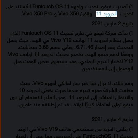
1) أصدرت فيفو تحديث واجهة Funtouch OS 11 المُستند على
تحديث
أندرويد 11
لـهاتفيْ Vivo X50 و Vivo X50 Pro.
بتاريخ 2 مارس 2021
1) بدأت شركة فيفو في طرح تحديث Funtouch OS 11 الذي
يعمل بنظام اندرويد 11 لهاتف Vivo Y12 في الهند. حيث يحمل
التحديث رقم إصدار 6.71.46، ويأتي بحجم 3.68 جيجابايت.
ووفقًا لدعم فيفو الهند، يخضع تحديث اندرويد 11 لهاتف Vivo
Y12 لاختبار التدرج الرمادي، وقد يستغرق بعض الوقت قبل
الوصول إلى المستخدمين.
ومع ذلك، لا يزال هذا خبر سار لمالكي أجهزة Vivo، حيث
قطعت الشركة قفزة كبيرة عندما قررت تخطي اندرويد 10
والانتقال المباشر إلى اندرويد 11. ومن المثير للاهتمام أن نرى
فيفو تولي اهتمامًا كبيرًا لهاتف قد تم إطلاقة منذ عامين.
بتاريخ 4 مارس 2021
1) يتلقى المزيد من مستخدمي هاتف Vivo V19 في الهند
تحديث FuntouchOS 11 على أجهزتهم، مما يعني أن اختبار