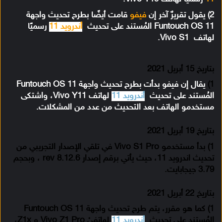
2) يقول تقريرٌ آخر إن
فيفو
قامت أيضًا بطرح تحديث واجهة
Funtouch OS 11 المُستند على تحديث
أندرويد 11
رسميًا
لهاتف Vivo S1.
بتاريخ 15 أبريل 2021
1)
يقال إن فيفو بدأت بطرح تحديث واجهة Funtouch OS 11
المُستند على تحديث
أندرويد 11
لهاتف Vivo Y11، واشتكى
مستخدمو الهاتف بعد التحديث من عدد من المشكلات.
بتاريخ 19 أبريل 2021
1) بدأ مستخدمو Vivo S1 Pro في تلقي الإصدار التجريبي من
تحديث اندرويد 11، حيث يأتي برقم إصدار rev 8.12.6 ، وبحجم
3.79 جيجابايت.
بتاريخ 22 أبريل 2021
1) كما هو مقرر، يتم طرح تحديث واجهة Funtouch OS 11
المُستند على تحديث
أندرويد 11
لهاتفيْ Vivo Z1 Pro و Z1x،