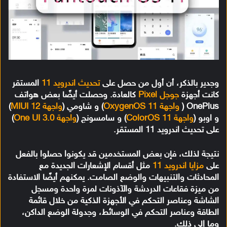
وجدير بالذكر، أن أول من حصل على
تحديث اندرويد 11
المستقر
كانت أجهزة
جوجل Pixel
كالعادة. وحصلت أيضًا بعض هواتف
OnePlus (
واجهة OxygenOS 11
) و شاومي (
واجهة MIUI 12
)
و اوبو (
واجهة ColorOS 11
) و سامسونج (
واجهة One UI 3.0
)
على تحديث اندرويد 11 المستقر.
نتيجة لذلك، فإن بعض المستخدمين قد يكونوا حصلوا بالفعل
على
مزايا اندرويد 11
مثل أقسام الإشعارات الجديدة مع
المحادثات والتنبيهات والوضع الصامت. يمكنهم أيضًا الاستفادة
من ميزة فقاعات الدردشة والآذونات لمرة واحدة ومسجل
الشاشة وعناصر التحكم في الأجهزة الذكية من خلال قائمة
الطاقة وعناصر التحكم في الوسائط، وجدولة الوضع الداكن،
وما إلى ذلك.