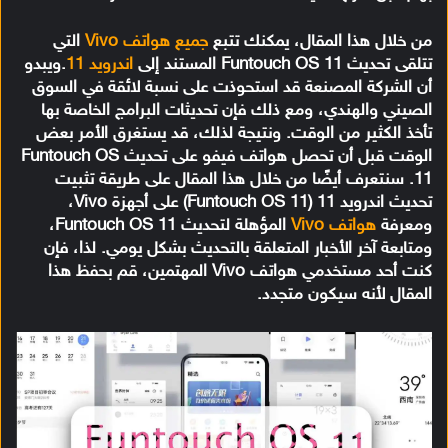
من خلال هذا المقال، يمكنك تتبع
جميع هواتف Vivo
التي
تتلقى تحديث Funtouch OS 11 المستند إلى
اندرويد 11
.ويبدو
أن الشركة المصنعة قد استحوذت على نسبة لائقة في السوق
الصيني والهندي، ومع ذلك فإن تحديثات البرامج الخاصة بها
تأخذ الكثير من الوقت. ونتيجة لذلك، قد يستغرق الأمر بعض
الوقت قبل أن تحصل هواتف فيفو على تحديث Funtouch OS
11. سنتعرف أيضًا من خلال هذا المقال على طريقة تثبيت
تحديث اندرويد 11 (Funtouch OS 11) على أجهزة Vivo،
ومعرفة
هواتف Vivo
المؤهلة لتحديث Funtouch OS 11،
ومتابعة آخر الأخبار المتعلقة بالتحديث بشكل يومي. لذا، فإن
كنت أحد مستخدمي هواتف Vivo المهتمين، قم بحفظ هذا
المقال لأنه سيكون متجدد.