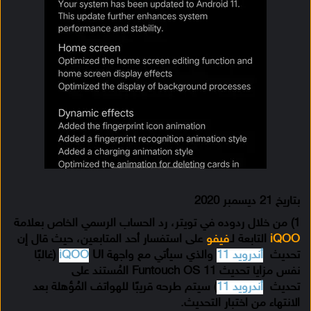
بتاريخ 21 ديسمبر 2020
1) من خلال ردوده في تويتر، رد الحساب الرسمي الخاص بعلامة
iQOO
التابعة لـ
فيفو
على استفسار أحد المتابعين، حيث قال إن
تحديث
أندرويد 11
والذي سيأتي مع واجهة
iQOO
UI (غالبًا
نفس مزايا تحديث Funtouch OS 11 المُستند على
تحديث
أندرويد 11
) سيتم طرحه قريبًا للهواتف المُؤهلة بعد
الانتهاء من اختبار التحديث.