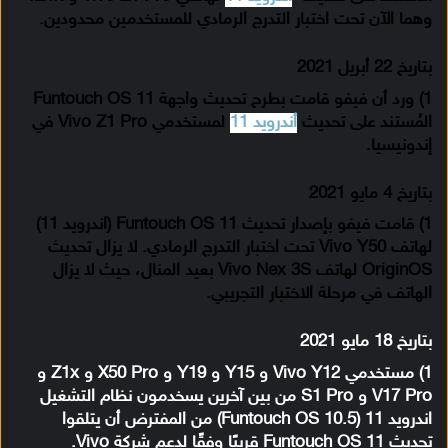
وهما الآن تحت اختبار التدرج الرمادي للمستخدمين محدودين.
بتاريخ 22 أبريل 2021
1) ورد أن فيفو قامت بطرح تحديث واجهة Funtouch OS 11
المُستند على تحديث
أندرويد 11
لمستخدمي Vivo Z1 Pro في
إندونيسيا.
بتاريخ 4 مايو 2021
1) قامت فيفو بإصدار تحديث Funtouch OS 11 (اندرويد 11)
لهاتف Vivo Y50 تحت اختبار التدرج الرمادي. لا يزال تحديث
OriginOS لهاتف Vivo Nex 3S بعيد المنال، حيث لا يزال
الهاتف في مرحلة الاختبار التجريبي.
بتاريخ 18 مايو 2021
1) مستخدمي Vivo Y12 و Y15 و Y19 و X50 Pro و Z1x و
V17 Pro و S1 Pro من بين آخرين يسخدمون نظام التشغيل
اندرويد 11 (Funtouch OS 10.5) من المفترض أن يتلقوا
تحديث Funtouch OS 11 قريبًا وفقًا لدعم شركة Vivo.