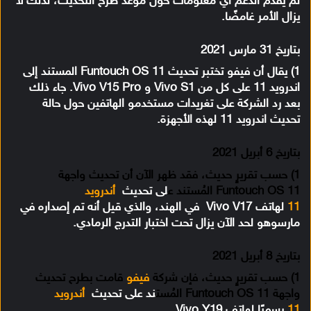
لم يقدم الدعم أي معلومات حول موعد طرح التحديث، لذلك لا
يزال الأمر غامضًا.
بتاريخ 31 مارس 2021
1) يقال أن فيفو تختبر تحديث Funtouch OS 11 المستند إلى
اندرويد 11 على كل من Vivo S1 و Vivo V15 Pro. جاء ذلك
بعد رد الشركة على تغريدات مستخدمو الهاتفين حول حالة
تحديث اندرويد 11 لهذه الأجهزة.
بتاريخ 6 أبريل 2021
1) حسب تقريرٍ حديث، فقد ظهر الآن أن تحديث واجهة
Funtouch OS 11 المُستند ع
لى تحديث
أندرويد
11
لهاتف Vivo V17 في الهند، والذي قيل أنه تم إصداره في
مارسوهو لحد الآن يزال تحت اختبار التدرج الرمادي.
بتاريخ 8 أبريل 2021
1) حسب تقريرٍ حديث، فإن شركة
فيفو
قامت بطرح تحديث
واجهة Funtouch OS 11 المُست
ند على تحديث
أندرويد
11
رسميًا لهاتف Vivo Y19.