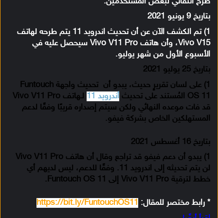
طرح انتقائي لبعض المستخدمين.
بتاريخ 9 يونيو 2021
1) تم الكشف الآن عن أن تحديث اندرويد 11 يتم طرحه لهاتف
Vivo V15، وأن هاتف Vivo V11 Pro سيحصل عليه في
الأسبوع الأول من شهر يوليو.
بتاريخ 25 يوليو 2021
1) على لسان تقريرٍ حديث، يبدو أن تحديث واجهة Funtouch
OS 11 المُستند على تحديث
أندرويد 11
لـهاتف Vivo V11 Pro
قد فات موعده النهائي ولكن سيتم إصداره قريبًا وفقًا لدعم
المستهلكين الخاص بشركة فيفو.
بتاريخ 16 أغسطس 2021
1) يبدو أن دعم فيفو قد تراجع وقال أن هاتف Vivo V11 Pro
لن يتم تحديثه إلى اندرويد 11. وفقًا للدعم، ليس لديهم أي
خطط لترقية Vivo V11 Pro إلى Funtouch OS 11.
* رابط مختصر للمقال:
https://bit.ly/FuntouchOS11