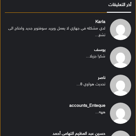
أخر التعليقات
Karla
لدي مشكله في جهازي لا يعمل ويريد سوفتوير جديد واحتاج الى
تشغ...
يوسف
شكرا جزيلا...
ناصر
تحديث هواوي 8...
accounts_Enteque
ههه...
حسين عبد العظيم التهامى أحمد