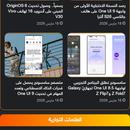
رصد النسخة الاختبارية الأولى من
رسمياً.. وصول تحديث OriginOS 6
واجهة One UI 9 على هاتف
المبني على أندرويد 16 لهاتف Vivo
جالكسي S26 ألترا
V30
18 مارس 2026
16 مارس 2026
سامسونج تطلق البرنامج التجريبي
متصفح سامسونج يحصل على
لواجهة One UI 8.5 لجهازيْ Galaxy
قدرات الذكاء الاصطناعي وتعدد
Z Fold7 وZ Flip7
المهام في تحديث One UI 9
16 مارس 2026
16 مارس 2026
العلامات التجارية