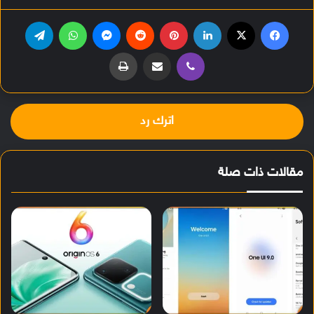
فيسبوك
‫X
لينكدإن
بينتيريست
‏Reddit
ماسنجر
واتساب
تيلقرام
ڤايبر
مشاركة عبر البريد
طباعة
اترك رد
مقالات ذات صلة