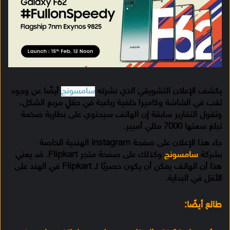
يكشف الإعلان التشويقي الذي نشرته
سامسونج
أيضًا عن وجود
ثقب في الشاشة وكاميرا خلفية رباعية في حقلٍ مربع الشكل،
وتقول التقارير سابقة إن الهاتف سيحتوي على بطارية ضخمة
تبلغ سعتها 7000 مللي أمبير.
جاء هذا الإعلان على صفحة Instagram الهندية الخاصة
بشركة
سامسونج
وكذلك على صفحة متجر Flipkart. قد يعني
هذا أن الهاتف يمكن أن يكون حصريًا لـ Flipkart في الهند على
الأقل في البداية.
طالع أيضًا: