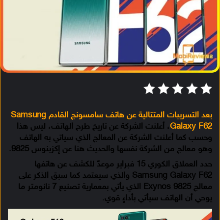
بعد التسريبات المتتالية عن هاتف سامسونج القادم Samsung
Galaxy F62
، أعلنت الشركة عن تاريخ طرح الهاتف، ليس هذا
وحسب كما أعلنت الشركة عن المعالج الذي سياتي به الهاتف
وهو معالج من الشركة نفسها والحديث هنا عن إكزينوس 9825.
حدد العملاق الكوري 15 فبراير موعدً للكشف عن هاتفها
Samsung Galaxy F62 والذي سيعتمد كما سبق الذكر على
معالج Exynos 9825 الذي يأتي بمعمارية تصنيع 7 نانومتر ما
يوحي أن الهاتف سيأتي بأداءٍ قوي.