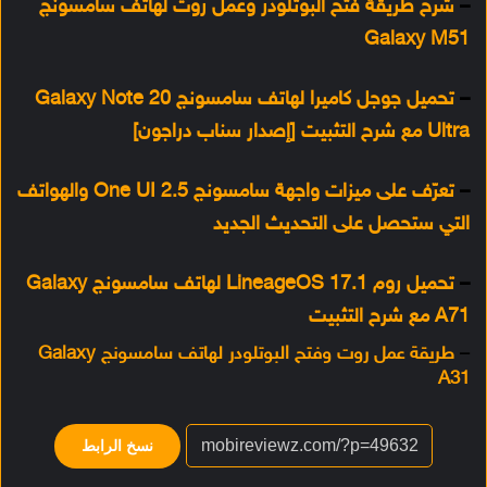
–
شرح طريقة فتح البوتلودر وعمل روت لهاتف سامسونج
Galaxy M51
–
تحميل جوجل كاميرا لهاتف سامسونج Galaxy Note 20
Ultra مع شرح التثبيت [إصدار سناب دراجون]
–
تعرّف على ميزات واجهة سامسونج One UI 2.5 والهواتف
التي ستحصل على التحديث الجديد
–
تحميل روم LineageOS 17.1 لهاتف سامسونج Galaxy
A71 مع شرح التثبيت
–
طريقة عمل روت وفتح البوتلودر لهاتف سامسونج Galaxy
A31
نسخ الرابط