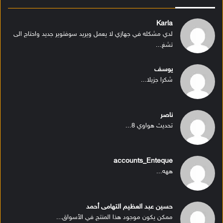
Karla
لدي مشكله في جهازي لا يعمل ويريد سوفتوير جديد واحتاج الى
تشغ...
يوسف
شكرا جزيلا...
ناصر
تحديث هواوي 8...
accounts_Enteque
ههه...
حسين عبد العظيم التهامى أحمد
ممكن يكون موجود هذا المنتج في الأسواق...