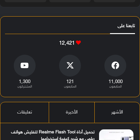
تابعنا على
12٬421
1٬300
121
11٬000
المتابعون
المتابعون
المشتركون
الأشهر
الأخيرة
تعليقات
تحميل أداة Realme Flash Tool لتفليش هواتف
ريلمي مع شرح كيفية استخدامها