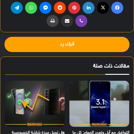
فيسبوك
‫X
لينكدإن
بينتيريست
‏Reddit
ماسنجر
واتساب
تيلقرام
ڤايبر
مشاركة عبر البريد
طباعة
اترك رد
مقالات ذات صلة
التوافق مع آبل وتعدد المهام: كل ما
هل تصل ميزة شاشة الخصوصية