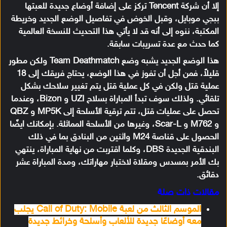
إلا أن شركة Tencent تركز على إضافة أوضاع جديدة للعبتها
ببجي موبايل
، وقبل الخوض في تفاصيل الوضع الجديد وخريطة
المكتبة، ننوه إلى أنه قد لا يأتي هذا التحديث للنسخة العالمية
كما حدث مع عدة تسريبات سابقة.
هذا الوضع الجديد يشبه وضع Team Deathmatch ولكن مطور
قليلاً، فمن أجل أن تفوز في هذا الوضع، يحتاج فريقك إلى 18
عملية قتل ولكن في كل عملية قتل يتم تغيير سلاحك بشكل
تلقائي. ولذلك سوف تبدأ المباراة بسلاح UZI و Bizon، وعندما
تحصل على عمليات قتل، تتم ترقية الأسلحة إلى MP5K و QBZ
و M762 و Scar-L، وغيرها من الأسلحة المماثلة. بإمكانك ايضًا
الحصول على قناصة M24 واثنين من البنادق بما في ذلك
البندقية الجديدة DBS، وكلما اقتربت من نهاية المباراة، ينتهي
بك الأمر بمسدس ومقلاة لاختبار مهاراتك، ومدة المباراة عشر
دقائق.
مقالات ذات صلة
الموسم الثالث من لعبة Call of Duty: Mobile يجلب
معه أوضاعًا جديدة للألعاب وأسلحة وخرائط جديدة