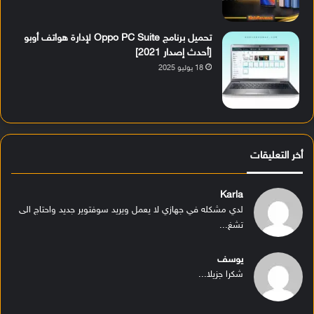
تحميل برنامج Oppo PC Suite لإدارة هواتف أوبو
[أحدث إصدار 2021]
18 يوليو 2025
أخر التعليقات
Karla
لدي مشكله في جهازي لا يعمل ويريد سوفتوير جديد واحتاج الى
تشغ...
يوسف
شكرا جزيلا...