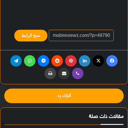
نسخ الرابط
فيسبوك
‫X
لينكدإن
بينتيريست
‏Reddit
ماسنجر
واتساب
تيلقرام
ڤايبر
مشاركة عبر البريد
طباعة
اترك رد
مقالات ذات صلة