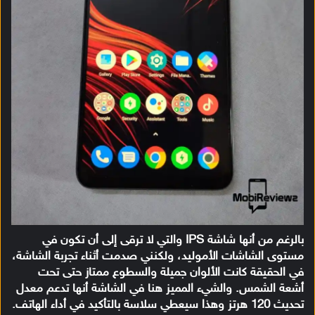
بالرغم من أنها شاشة IPS والتي لا ترقى إلى أن تكون في
مستوى الشاشات الأموليد، ولكنني صدمت أثناء تجربة الشاشة،
في الحقيقة كانت الألوان جميلة والسطوع ممتاز حتى تحت
أشعة الشمس. والشيء المميز هنا في الشاشة أنها تدعم معدل
تحديث 120 هرتز وهذا سيعطي سلاسة بالتأكيد في أداء الهاتف.