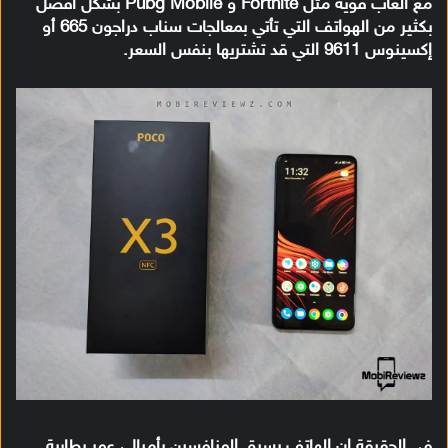
مع ألعاب قوية مثل Fortnite و Pubg Mobile بشكل أفضل
بكثير من الهواتف التي تأتي بمعالجات سناب دراجون 665 أو
إكسينوس 9611 التي قد تشتريها بنفس السعر.
في الحقيقة إن الهاتف يسبق المنافسين بأميال، عمر بطارية