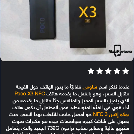
عندما نذكر اسم
شاومي
فغالبًأ ما يدور الهاتف حول القيمة
مقابل السعر، وهو بالفعل ما يقدمه هاتف
Poco X3 NFC
الذي يتميز بالسعر المميز والمنافس جدًأ مقابل ما يقدمه من
أداء قوي في الفئة المتوسطة. فمن المحتمل أن يكون هاتف
بوكو إكس 3 NFC
هو أفضل هاتف للألعاب بهذا السعر. حيث
يحتوي على شاشة كبيرة بمواصفات جيدة مع مكبرات صوت
ستيريو عالية ومعالج سناب دراجون 732G الجديد والذي يتعامل