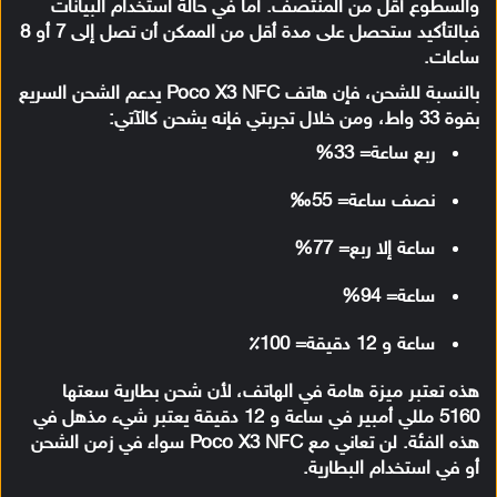
والسطوع أقل من المنتصف. أما في حالة استخدام البيانات
فبالتأكيد ستحصل على مدة أقل من الممكن أن تصل إلى 7 أو 8
ساعات.
بالنسبة للشحن، فإن هاتف Poco X3 NFC يدعم الشحن السريع
بقوة 33 واط، ومن خلال تجربتي فإنه يشحن كالآتي:
ربع ساعة= 33%
نصف ساعة= 55‰
ساعة إلا ربع= 77%
ساعة= 94%
ساعة و 12 دقيقة= 100٪
هذه تعتبر ميزة هامة في الهاتف، لأن شحن بطارية سعتها
5160 مللي أمبير في ساعة و 12 دقيقة يعتبر شيء مذهل في
هذه الفئة. لن تعاني مع Poco X3 NFC سواء في زمن الشحن
أو في استخدام البطارية.