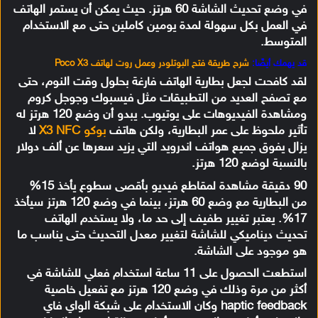
في وضع تحديث الشاشة 60 هرتز. حيث يمكن أن يستمر الهاتف
في العمل بكل سهولة لمدة يومين كاملين حتى مع الاستخدام
المتوسط.
قد يهمك أيضًا:
شرح طريقة فتح البوتلودر وعمل روت لهاتف Poco X3
لقد كافحت لجعل بطارية الهاتف فارغة بحلول وقت النوم، حتى
مع تصفح العديد من التطبيقات مثل فيسبوك وجوجل كروم
ومشاهدة الفيديوهات على يوتيوب. يبدو أن وضع 120 هرتز له
تأثير ملحوظ على عمر البطارية، ولكن هاتف
بوكو X3 NFC
لا
يزال يفوق جميع هواتف اندرويد التي يزيد سعرها عن ألف دولار
بالنسبة لوضع 120 هرتز.
90 دقيقة مشاهدة لمقاطع فيديو بأقصى سطوع يأخذ 15%
من البطارية مع وضع 60 هرتز، بينما في وضع 120 هرتز سيأخذ
17%. يعتبر تغيير طفيف إلى حد ما، ولا يستخدم الهاتف
تحديث ديناميكي للشاشة لتغيير معدل التحديث حتى يناسب ما
هو موجود على الشاشة.
استطعت الحصول على 11 ساعة استخدام فعلي للشاشة في
أكثر من مرة وذلك في وضع 120 هرتز مع تفعيل خاصية
haptic feedback وكان الاستخدام على شبكة الواي فاي