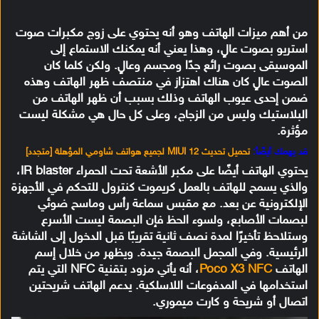
من أهم ميزات الهاتف وهو أنه يحتوي على زوج مكبرات صوت
استريو بصوت عالٍ، وهذا يعني أنه يمكنك الاستماع إلى
الموسيقى بصوت رائع جدًا ومجسم وعالٍ. ولكن كلما كان
الصوت عالٍ كان هناك اهتزاز في منتصف ظهر الهاتف وهذه
ضمن إحدى عيوب الهاتف وذلك بسبب أن ظهر الهاتف من
البلاستيك وليس من الزجاج، وعلى كل حال هي مشكلة ليست
مؤثرة.
قد يهمك أيضًأ:
تحميل تحديث MIUI 12 لجميع هواتف شاومي المؤهلة [متجدد]
يحتوي الهاتف أيضًا على مكبر الأشعة تحت الحمراء IR blaster،
والذي يسمح للهاتف بالعمل كريموت كنترول للتحكم في الأجهزة
الإلكترونية عن بعد. مع مقبس سماعة رأس وماسح ضوئي
لبصمات الأصابع، ولسوء الحظ فإن البصمة ليست الأسرع
وستلاحظ تأخيرًا لمدة نصف ثانية تقريبًا قبل الدخول إلى الشاشة
الرئيسية. وفي المجمل البصمة جيدة. ويظهر من خلال إسم
الهاتف
Poco X3 NFC
، أنه يأتي مزود بتقنية NFC التي يتم
استخدامها في المدفوعات اللاسلكية.
يدعم الهاتف شريحتين
اتصال أو شريحة و كارت ميموري.