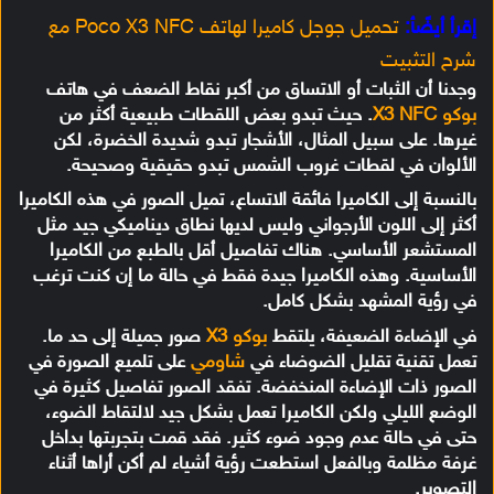
إقرأ أيضًأ:
تحميل جوجل كاميرا لهاتف Poco X3 NFC مع
شرح التثبيت
وجدنا أن الثبات أو الاتساق من أكبر نقاط الضعف في هاتف
بوكو X3 NFC
. حيث تبدو بعض اللقطات طبيعية أكثر من
غيرها. على سبيل المثال، الأشجار تبدو شديدة الخضرة، لكن
الألوان في لقطات غروب الشمس تبدو حقيقية وصحيحة.
بالنسبة إلى الكاميرا فائقة الاتساع، تميل الصور في هذه الكاميرا
أكثر إلى اللون الأرجواني وليس لديها نطاق ديناميكي جيد مثل
المستشعر الأساسي. هناك تفاصيل أقل بالطبع من الكاميرا
الأساسية. وهذه الكاميرا جيدة فقط في حالة ما إن كنت ترغب
في رؤية المشهد بشكل كامل.
في الإضاءة الضعيفة، يلتقط
بوكو X3
صور جميلة إلى حد ما.
تعمل تقنية تقليل الضوضاء في
شاومي
على تلميع الصورة في
الصور ذات الإضاءة المنخفضة. تفقد الصور تفاصيل كثيرة في
الوضع الليلي ولكن الكاميرا تعمل بشكل جيد لالتقاط الضوء،
حتى في حالة عدم وجود ضوء كثير. فقد قمت بتجربتها بداخل
غرفة مظلمة وبالفعل استطعت رؤية أشياء لم أكن أراها أثناء
التصوير.