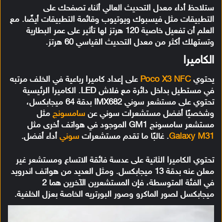
ستلاحظ أداء معدل التحديث العالي أثناء تصفحك على
التطبيقات مثل فيسبوك ويوتيوب وقائمة التطبيقات أيضًا. مع
العلم أن تفعيل خاصية 120 هرتز لها تأثير على عمر البطارية
وتستهلك أكثر من معدل التحديث القياسي 60 هرتز.
الكاميرا
يحتوي
Poco X3 NFC
على إعداد كاميرا رباعية في الخلف مرتبه
في مستطيل بداخل دائرة مع فلاش LED. الكاميرا الرئيسية
تحتوي على مستشعر سوني IMX682 بدقة 64 ميجابكسل،
وشخصيًا أفضل مستشعرات سوني عن
سامسونج
مثل
مستشعر سامسونج GM1 الموجود في هواتف أخرى مثل
Galaxy M31
. غالبًا ما تقدم مستشعرات
سوني
أداء أفضل.
تحتوي الكاميرا الثانية على عدسة فائقة الاتساع ومستشعر غير
معلن عنه بدقة 13 ميجابكسل. ومثل العديد من هواتف اندرويد
في الفئة المتوسطة، فإن المستشعرين الآخرين هما 2
ميجابكسل لصور الماكرو وصور البورتريه الخاصة بعزل الخلفية.