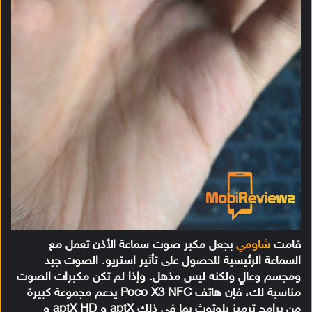
قامت
شاومي
بجعل مكبر صوت سماعة الأذن تعمل مع
السماعة الرئيسية للحصول على تأثير استريو. الصوت جيد
ومجسم وعالٍ ولكنه ليس مذهل. وإذا لم تكن مكبرات الصوت
مناسبة لك، فإن هاتف Poco X3 NFC يدعم مجموعة كبيرة
من برامج ترميز بلوتوث بما في ذلك aptX و aptX HD و