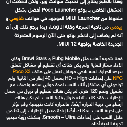
وهذا بالطبع يحتاج إلى تحديث سوفت وير، ولكن لاحظت أن
المشغل الخاص بـ بوكو Poco Launcher أفضل بشكل
ملحوظ من MIUI Launcher الموجود في هواتف
شاومي
و
ريدمي
من ناحية السرعة وقلة الـ Lag، ربما يرجع ذلك إلى أن
أنه لم يضاف إلى لانشر بوكو حتى الآن الرسوم المتحركة
الجديدة الخاصة بواجهة MIUI 12.
قمنا بتجربة ألعاب مثل Pubg Mobile و Brawl Stars وكان
الأداء ممتاز للغاية ولم يكن هناك أي تقطيع أو مشاكل تتعلق
بدرجة الحرارة. لعبة بابجي موبايل تعمل على هاتف
Poco X3
NFC
على إعدادات HD – High بمعدل 40 إطار في الثانية ولم
تواجهني أي مشاكل أثناء اللعب لمدة حوالي ساعة ونصف مع
تشغيل وضع 120 هرتز. لم يكن هناك تقطيع أو نزول في معدل
الإطارات، فقد كانت ثابته طوال فترة اللعب. لم يكن هناك
ارتفاع في درجة الحرارة أيضًأ، فالحرارة كانت طبيعية ولم تؤثر
على تجربة اللعب. يمكنك أيضًا زيادة معدل الإطارات إلى 50 من
خلال اللعب على إعدادات Smooth – Ultra. يمكنك رؤية فيديو
تجربة اللعبة أدناه.