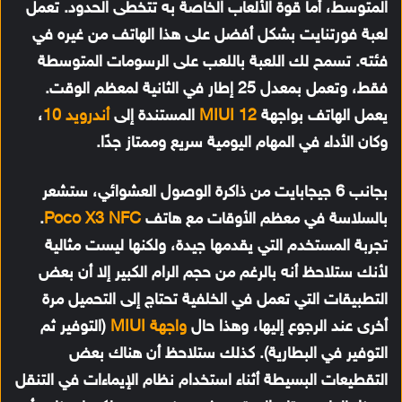
المتوسط، أما قوة الألعاب الخاصة به تتخطى الحدود. تعمل
لعبة فورتنايت بشكل أفضل على هذا الهاتف من غيره في
فئته. تسمح لك اللعبة باللعب على الرسومات المتوسطة
فقط، وتعمل بمعدل 25 إطار في الثانية لمعظم الوقت.
يعمل الهاتف بواجهة
MIUI 12
المستندة إلى
أندرويد 10
،
وكان الأداء في المهام اليومية سريع وممتاز جدًا.
بجانب 6 جيجابايت من ذاكرة الوصول العشوائي، ستشعر
بالسلاسة في معظم الأوقات مع هاتف
Poco X3 NFC
.
تجربة المستخدم التي يقدمها جيدة، ولكنها ليست مثالية
لأنك ستلاحظ أنه بالرغم من حجم الرام الكبير إلا أن بعض
التطبيقات التي تعمل في الخلفية تحتاج إلى التحميل مرة
أخرى عند الرجوع إليها، وهذا حال
واجهة MIUI
(التوفير ثم
التوفير في البطارية). كذلك ستلاحظ أن هناك بعض
التقطيعات البسيطة أثناء استخدام نظام الإيماءات في التنقل