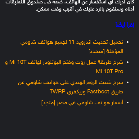
كان لديك أي استفسار عن الهاتف، ضعه في صندوق التعليقات
أدناه وسنقوم بالرد عليك في أقرب وقت ممكن.
إقرأ أيضًأ
تحميل تحديث اندرويد 11 لجميع هواتف شاومي
المؤهلة [متجدد]
شرح طريقة عمل روت وفتح البوتلودر لهاتف Mi 10T و
Mi 10T Pro
شرح تثبيت الروم الهندي على هواتف شاومي عن
طريق Fastboot وريكفري TWRP
أسعار هواتف شاومي في مصر [متجد]