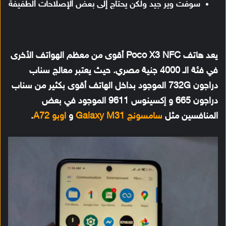
سوفت وير جيد ولكن يحتاج إلى بعض الإصلاحات الطفيفة
يعد هاتف Poco X3 NFC أقوى من معظم الهواتف الأخرى
في فئة الـ 4000 جنية مصري. حيث يعتبر معالج سناب
دراجون 732G الموجود بداخل الهاتف أقوى بكثير من سناب
دراجون 665 و إكسينوس 9611 الموجود في بعض
المنافسين مثل
سامسونج Galaxy M31
و
اوبو A72
.