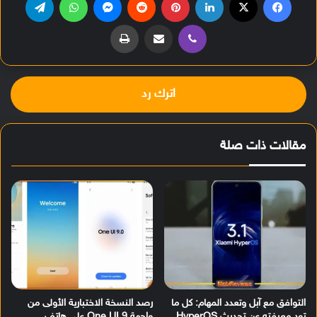
ڤايبر
مشاركة عبر البريد
طباعة
اترك رد
مقالات ذات صلة
التوافق مع آبل وتعدد المهام: كل ما
رصد النسخة الاختبارية الأولى من
تود معرفته عن تحديث HyperOS
واجهة One UI 9 على هاتف