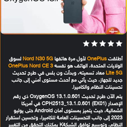
أطلقت
OnePlus
لأول مرة هاتفها
Nord N30 5G
لسوق
الولايات المتحدة، الهاتف هو نفسه
OnePlus Nord CE 3
Lite 5G
معاد تسميته، وبدأت ون بلس في طرح تحديث
جديد للجهاز، حيث يأتي مع أحدث مستوى أمني إلى جانب
تحسينات النظام والكاميرا.
يتم الآن طرح تحديث OxygenOS 13.1.0.601 ذي رقم
الإصدار CPH2513_13.1.0.601 (EX01) في أمريكا
الشمالية، حيث يتميز بمستوى أمان Android حتى يوليو
2023 إلى جانب التحسينات العامة للكاميرا، وتحسين استقرار
النظام، وتوسيع توافق الشبكةK يمكنك التحقق من التغيير