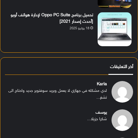
تحميل برنامج Oppo PC Suite لإدارة هواتف أوبو
[أحدث إصدار 2021]
18 يوليو 2025
أخر التعليقات
Karla
لدي مشكله في جهازي لا يعمل ويريد سوفتوير جديد واحتاج الى
تشغ...
يوسف
شكرا جزيلا...