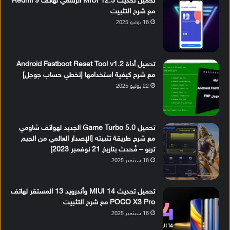
تحميل تحديث MIUI 12.5 الرسمي لهاتف Redmi 9
مع شرح التثبيت
18 يوليو 2025
تحميل أداة Android Fastboot Reset Tool v1.2
مع شرح كيفية استخدامها [تخطي حساب جوجل]
22 يوليو 2025
تحميل Game Turbo 5.0 الجديد لهواتف شاومي
مع شرح طريقة تثبيته [الإصدار العالمي من الجيم
تربو – مُحدث بتاريخ 21 نوفمبر 2023]
18 سبتمبر 2025
تحميل تحديث MIUI 14 وأندرويد 13 المستقر لهاتف
POCO X3 Pro مع شرح التثبيت
18 سبتمبر 2025