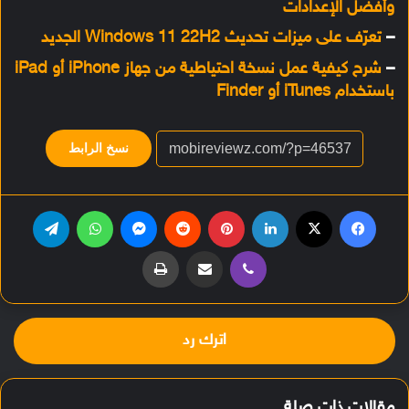
وأفضل الإعدادات
–
تعرّف على ميزات تحديث Windows 11 22H2 الجديد
–
شرح كيفية عمل نسخة احتياطية من جهاز iPhone أو iPad
باستخدام iTunes أو Finder
نسخ الرابط
فيسبوك
‫X
لينكدإن
بينتيريست
‏Reddit
ماسنجر
واتساب
تيلقرام
ڤايبر
مشاركة عبر البريد
طباعة
اترك رد
مقالات ذات صلة